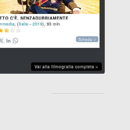
TTO C'È, SENZADUBBIAMENTE
ANIME NE
mmedia
, (
Italia
-
2019
), 93 min.
Drammatico
,








Scheda »
Vai alla filmografia completa »