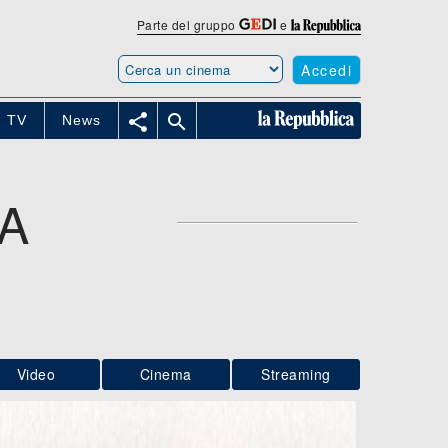
Parte del gruppo
e
Accedi


TV
News
A
Video
Cinema
Streaming