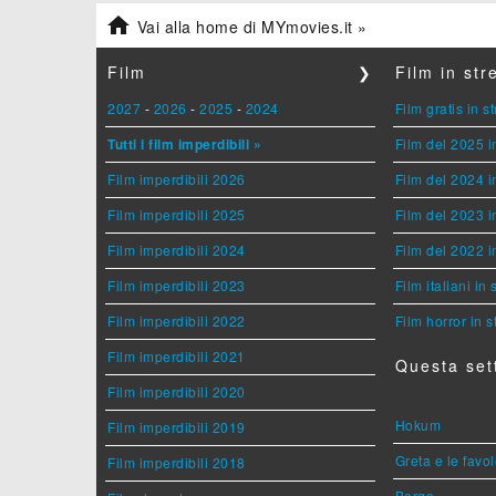

Vai alla home di MYmovies.it »
Film
❯
Film in st
2027
-
2026
-
2025
-
2024
Film gratis in 
Tutti i film imperdibili »
Film del 2025 i
Film imperdibili 2026
Film del 2024 i
Film imperdibili 2025
Film del 2023 i
Film imperdibili 2024
Film del 2022 i
Film imperdibili 2023
Film italiani in
Film imperdibili 2022
Film horror in 
Film imperdibili 2021
Questa set
Film imperdibili 2020
Hokum
Film imperdibili 2019
Greta e le favo
Film imperdibili 2018
Borgo