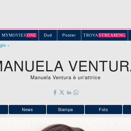
Dvd
Poster
MYMOVIE
S
ONE
TROV
A
STREAMING
ogle »
MANUELA VENTUR
Manuela Ventura è un'attrice
News
Stampa
Foto