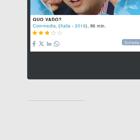
QUO VADO?
Commedia
, (
Italia
-
2016
), 86 min.





Scheda