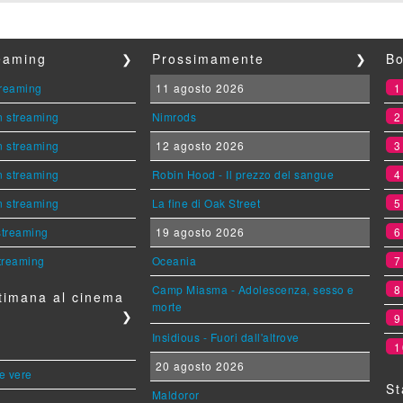
reaming
❯
Prossimamente
❯
Bo
streaming
11 agosto 2026
n streaming
Nimrods
n streaming
12 agosto 2026
n streaming
Robin Hood - Il prezzo del sangue
n streaming
La fine di Oak Street
 streaming
19 agosto 2026
streaming
Oceania
Camp Miasma - Adolescenza, sesso e
timana al cinema
morte
❯
Insidious - Fuori dall'altrove
1
20 agosto 2026
le vere
St
Maldoror