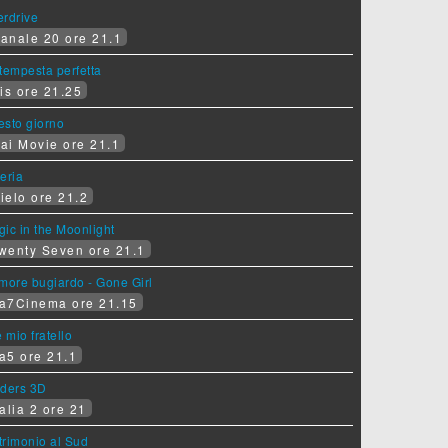
erdrive
anale 20 ore 21.1
tempesta perfetta
is ore 21.25
sesto giorno
ai Movie ore 21.1
eria
ielo ore 21.2
ic in the Moonlight
wenty Seven ore 21.1
more bugiardo - Gone Girl
a7Cinema ore 21.15
e mio fratello
a5 ore 21.1
iders 3D
alia 2 ore 21
rimonio al Sud