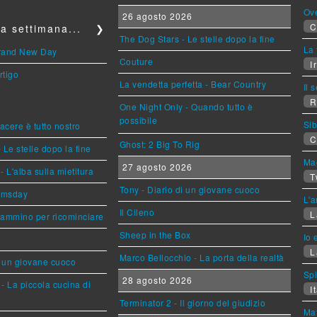
Ov
26 agosto 2026
C
a settimana...
❯
The Dog Stars - Le stelle dopo la fine
La 
Brand New Day
Couture
Ir
rtigo
La vendetta perfetta - Bear Country
Il 
R
One Night Only - Quando tutto è
possibile
Sib
piacere è tutto nostro
C
Ghost: 2 Big To Rig
 Le stelle dopo la fine
Mag
27 agosto 2026
L'alba sulla mietitura
T
Tony - Diario di un giovane cuoco
omsday
L'a
Il Cileno
L
cammino per ricominciare
Sheep in the Box
Io 
L
Marco Bellocchio - La porta della realtà
i un giovane cuoco
Sp
28 agosto 2026
- La piccola cucina di
It
Terminator 2 - Il giorno del giudizio
Mat