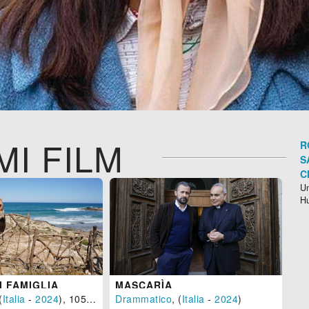
MI FILM
R
S
C
Un
H
I FAMIGLIA
MASCARÌA
DI
(
Italia
-
2024
), 105 min.
Drammatico
, (
Italia
-
2024
)
Dr