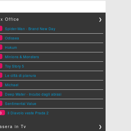
x Office
❯
1
Spider-Man - Brand New Day
2
Odissea
3
Hokum
4
Minions & Monsters
5
Toy Story 5
6
Le città di pianura
7
Michael
8
Deep Water - Incubo dagli abissi
9
Sentimental Value
0
Il Diavolo veste Prada 2
asera in Tv
❯