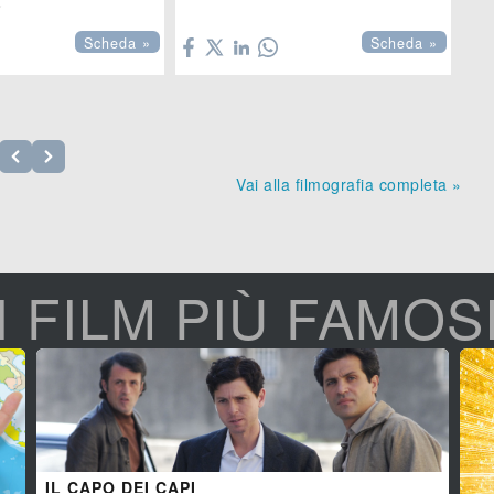



Scheda »
Scheda »
Vai alla filmografia completa »
I FILM PIÙ FAMOS
IL CAPO DEI CAPI