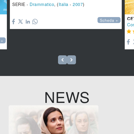
SERIE -
Drammatico
, (
Italia
-
2007
)

CE
Scheda »
Co

 »
NEWS