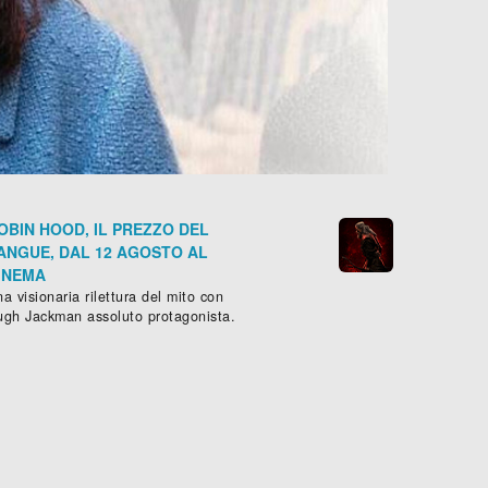
OBIN HOOD, IL PREZZO DEL
ANGUE, DAL 12 AGOSTO AL
INEMA
a visionaria rilettura del mito con
ugh Jackman assoluto protagonista.
 NIENTE E DI NESSUNO
LA TRECCIA
ammatico
, (
Italia
-
2024
)
Drammatico
, (
Francia
,
Canad