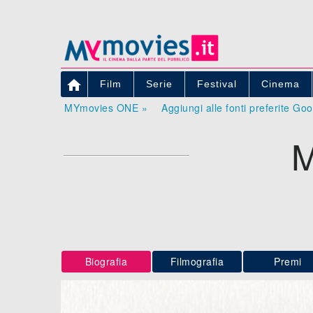

Film
Serie
Festival
Cinema
MYmovies ONE »
Aggiungi alle fonti preferite Go
Biografia
Filmografia
Premi