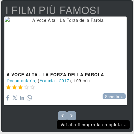
I FILM PIÙ FAMOSI
A VOCE ALTA - LA FORZA DELLA PAROLA
Documentario
, (
Francia
-
2017
), 109 min.





Scheda »
Vai alla filmografia completa »