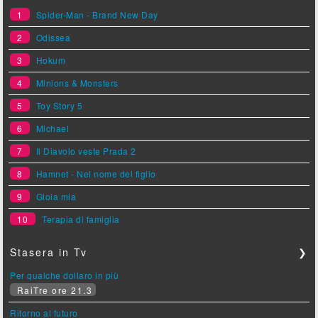
1
Spider-Man - Brand New Day
2
Odissea
3
Hokum
4
Minions & Monsters
5
Toy Story 5
6
Michael
7
Il Diavolo veste Prada 2
8
Hamnet - Nel nome del figlio
9
Gioia mia
10
Terapia di famiglia
Stasera in Tv
❯
Per qualche dollaro in più
RaiTre ore 21.3
Ritorno al futuro