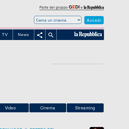
Parte del gruppo
e
Accedi


TV
News
C
Video
Cinema
Streaming