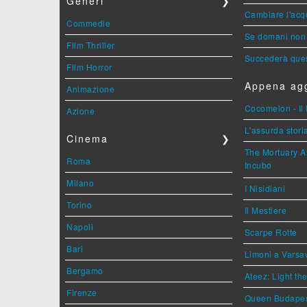
Generi
❯
Cambiare l'acqu
Commedie
Se domani non 
Film Thriller
Succederà ques
Film Horror
Appena agg
Animazione
Cocomelon - Il 
Azione
L'assurda stori
Cinema
❯
The Mortuary As
Roma
Incubo
Milano
I Nisidiani
Torino
Il Mestiere
Napoli
Scarpe Rotte
Bari
Limoni a Varsa
Bergamo
Ateez: Light t
Firenze
Queen Budape