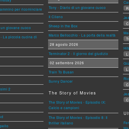
Ca
Tony - Diario di un giovane cuoco
R
cammino per ricominciare
Il Cileno
Jea
C
Sheep in the Box
i un giovane cuoco
Mag
Marco Bellocchio - La porta della realtà
- La piccola cucina di
T
28 agosto 2026
Hi
Terminator 2 - Il giorno del giudizio
L
02 settembre 2026
Giù
L
Train To Busan
Ric
Sunny Dancer
C
esimi 2
The Story of Movies
Jea
C
The Story of Movies - Episodio IX:
Calcio e campioni
Ul
ud
The Story of Movies - Episodio 8: Il
Fer
thriller italiano
ppello
Mar