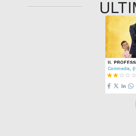
ULTI
Commedia
, (
I



