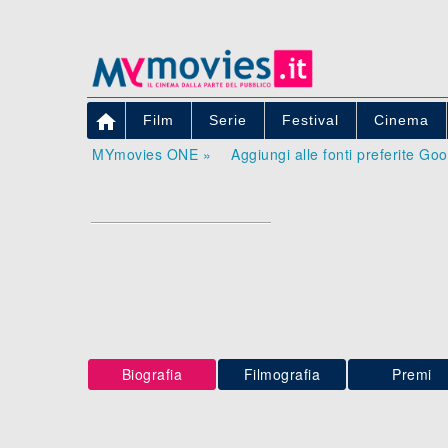

Film
Serie
Festival
Cinema
MYmovies ONE »
Aggiungi alle fonti preferite Go
Biografia
Filmografia
Premi