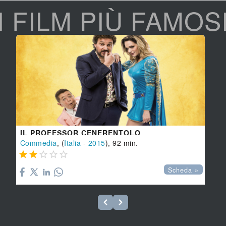
I FILM PIÙ FAMOS
IL PROFESSOR CENERENTOLO
Commedia
, (
Italia
-
2015
), 92 min.





Scheda »