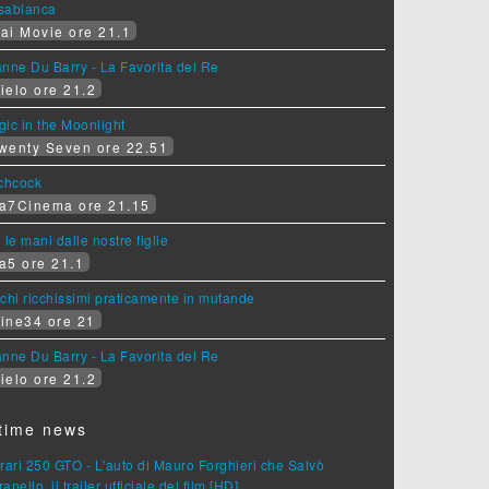
sablanca
ai Movie ore 21.1
nne Du Barry - La Favorita del Re
ielo ore 21.2
ic in the Moonlight
wenty Seven ore 22.51
tchcock
a7Cinema ore 21.15
 le mani dalle nostre figlie
a5 ore 21.1
chi ricchissimi praticamente in mutande
ine34 ore 21
nne Du Barry - La Favorita del Re
ielo ore 21.2
time news
rari 250 GTO - L'auto di Mauro Forghieri che Salvò
anello, il trailer ufficiale del film [HD]