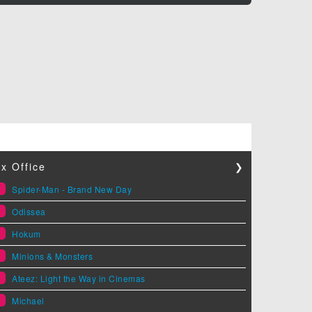
x Office
❯
1
Spider-Man - Brand New Day
2
Odissea
3
Hokum
4
Minions & Monsters
5
Ateez: Light the Way in Cinemas
6
Michael