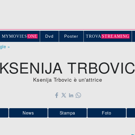
Dvd
Poster
MYMOVIE
S
ONE
TROV
A
STREAMING
ogle »
KSENIJA TRBOVI
Ksenija Trbovic è un'attrice
News
Stampa
Foto