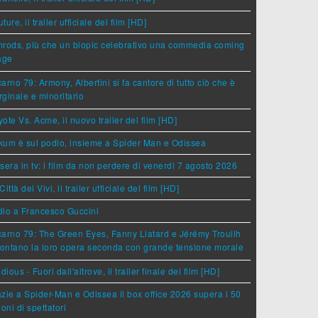
ture, il trailer ufficiale del film [HD]
rods, più che un biopic celebrativo una commedia coming
age
arno 79: Armony, Albertini si fa cantore di tutto ciò che è
ginale e minoritario
ote Vs. Acme, il nuovo trailer del film [HD]
um è sul podio, insieme a Spider Man e Odissea
sera in tv: i film da non perdere di venerdì 7 agosto 2026
Città dei Vivi, il trailer ufficiale del film [HD]
dio a Francesco Guccini
arno 79: The Green Eyes, Fanny Liatard e Jérémy Trouilh
rontano la loro opera seconda con grande tensione morale
idious - Fuori dall'altrove, il trailer finale del film [HD]
zie a Spider-Man e Odissea il box office 2026 supera i 50
ioni di spettatori