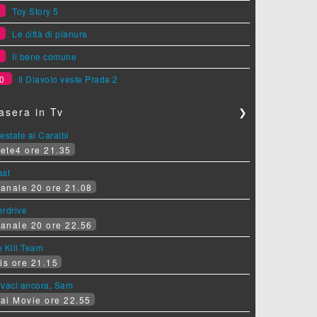
7
Toy Story 5
8
Le città di pianura
9
Il bene comune
0
Il Diavolo veste Prada 2
asera in Tv
❯
estate ai Caraibi
ete4 ore 21.35
ast
anale 20 ore 21.08
erdrive
anale 20 ore 22.56
 Kill Team
is ore 21.15
ovaci ancora, Sam
ai Movie ore 22.55