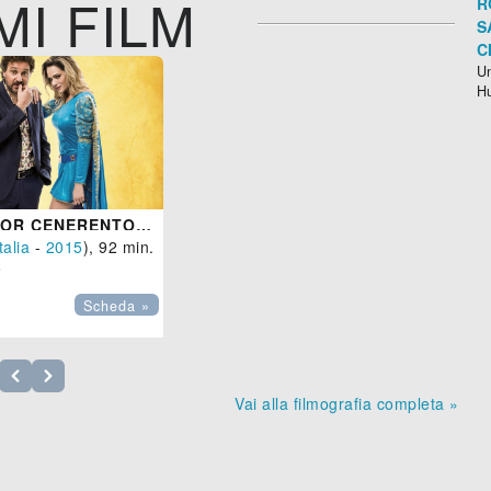
MI FILM
R
S
C
Un
H
IL PROFESSOR CENERENTOLO
talia
-
2015
), 92 min.

Scheda »
Vai alla filmografia completa »