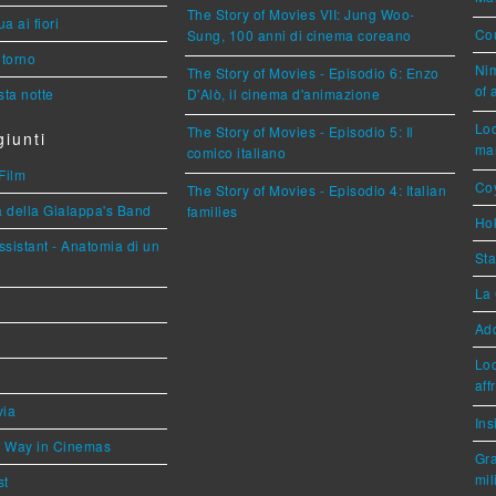
The Story of Movies VII: Jung Woo-
a ai fiori
Cou
Sung, 100 anni di cinema coreano
torno
Nim
The Story of Movies - Episodio 6: Enzo
of 
ta notte
D'Alò, il cinema d'animazione
Loc
The Story of Movies - Episodio 5: Il
iunti
mar
comico italiano
Film
Coy
The Story of Movies - Episodio 4: Italian
a della Gialappa's Band
families
Hok
sistant - Anatomia di un
Sta
La 
Ad
Loc
aff
via
Ins
he Way in Cinemas
Gra
mil
st