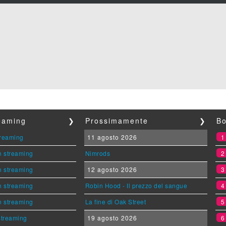
reaming
❯
Prossimamente
❯
Bo
streaming
11 agosto 2026
n streaming
Nimrods
n streaming
12 agosto 2026
n streaming
Robin Hood - Il prezzo del sangue
n streaming
La fine di Oak Street
 streaming
19 agosto 2026