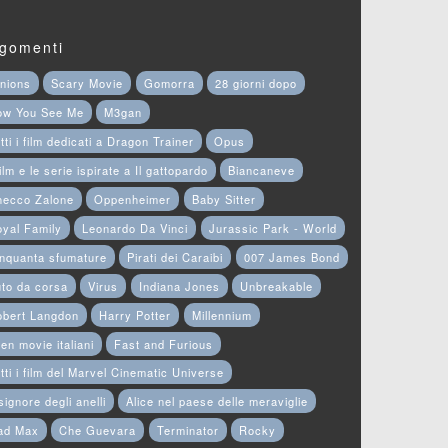
gomenti
nions
Scary Movie
Gomorra
28 giorni dopo
ow You See Me
M3gan
tti i film dedicati a Dragon Trainer
Opus
film e le serie ispirate a Il gattopardo
Biancaneve
hecco Zalone
Oppenheimer
Baby Sitter
yal Family
Leonardo Da Vinci
Jurassic Park - World
nquanta sfumature
Pirati dei Caraibi
007 James Bond
to da corsa
Virus
Indiana Jones
Unbreakable
obert Langdon
Harry Potter
Millennium
en movie italiani
Fast and Furious
tti i film del Marvel Cinematic Universe
 signore degli anelli
Alice nel paese delle meraviglie
ad Max
Che Guevara
Terminator
Rocky