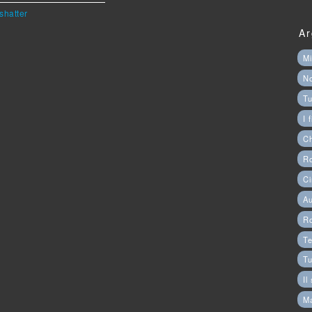
shatter
Ar
Mi
N
Tu
I 
C
Ro
Ci
Au
R
Te
Tu
Il
M