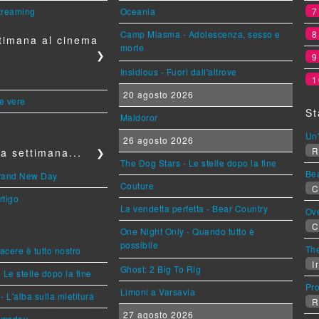
streaming
Oceania
Camp Miasma - Adolescenza, sesso e
timana al cinema
morte
❯
Insidious - Fuori dall'altrove
1
20 agosto 2026
le vere
St
Maldoror
Un'
26 agosto 2026
R
a settimana...
❯
The Dog Stars - Le stelle dopo la fine
Be
Brand New Day
Couture
C
rtigo
La vendetta perfetta - Bear Country
Ov
C
One Night Only - Quando tutto è
possibile
The
piacere è tutto nostro
Ir
Ghost: 2 Big To Rig
 Le stelle dopo la fine
Pr
Limoni a Varsavia
L'alba sulla mietitura
R
27 agosto 2026
omsday