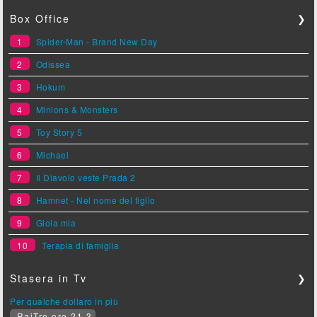
Box Office
❯
1
Spider-Man - Brand New Day
2
Odissea
3
Hokum
4
Minions & Monsters
5
Toy Story 5
6
Michael
7
Il Diavolo veste Prada 2
8
Hamnet - Nel nome del figlio
9
Gioia mia
10
Terapia di famiglia
Stasera in Tv
❯
Per qualche dollaro in più
RaiTre ore 21.3