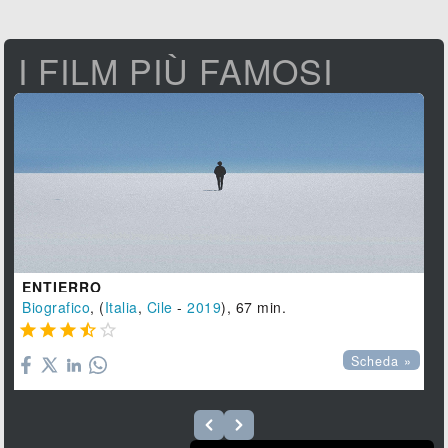
I FILM PIÙ FAMOSI
ENTIERRO
Biografico
, (
Italia
,
Cile
-
2019
), 67 min.





Scheda »