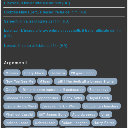
Clayface, il trailer ufficiale del film [HD]
Godzilla Minus Zero, il teaser trailer del film [HD]
Serpenti, il trailer ufficiale del film [HD]
Lorenzo - L'incredibile avventura di Jovanotti, il trailer ufficiale del film
[HD]
Normal, il trailer ufficiale del film [HD]
Argomenti
Minions
Scary Movie
Gomorra
28 giorni dopo
Now You See Me
M3gan
Tutti i film dedicati a Dragon Trainer
Opus
I film e le serie ispirate a Il gattopardo
Biancaneve
Checco Zalone
Oppenheimer
Baby Sitter
Royal Family
Leonardo Da Vinci
Jurassic Park - World
Cinquanta sfumature
Pirati dei Caraibi
007 James Bond
Auto da corsa
Virus
Indiana Jones
Unbreakable
Robert Langdon
Harry Potter