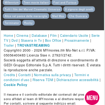
Millennium
Teen movie italiani
Fast and Furious
Tutti i film del Marvel Cinematic Universe
Il signore degli anelli
Alice nel paese delle meraviglie
Mad Max
Che Guevara
Terminator
Rocky
Home
|
Cinema
|
Database
|
Film
|
Calendario Uscite
|
Serie
TV
|
Dvd
|
Stasera in Tv
|
Box Office
|
Prossimamente
|
Trailer
|
TROVASTREAMING
Copyright© 2000 - 2026 MYmovies.it® Mo-Net s.r.l. P.IVA:
05056400483 Licenza Siae n. 2792/I/2742.
Società soggetta all'attività di direzione e coordinamento di
GEDI Gruppo Editoriale S.p.A. Tutti i diritti riservati. È vietata
la riproduzione anche parziale.
Credits
|
Contatti
|
Normativa sulla privacy
|
Termini e
condizioni d'uso
|
Riserva TDM
|
Dichiarazione accessibilità
|
Cookie Policy
Il riesame e il controllo editoriale dei contenuti del presente sito
sono affidati al team di MYmovies e al direttore responsabile.
Per contatti, scrivere al seguente indirizzo email: