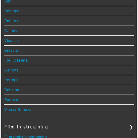
Bari
Bologna
Palermo
Catania
Vicenza
Brescia
Forlì Cesena
Genova
Perugia
Bolzano
Padova
Monza Brianza
Film in streaming
❯
Film gratis in streaming