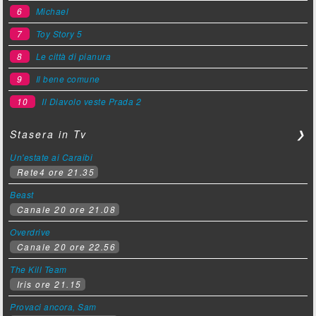
Michael
6
Toy Story 5
7
Le città di pianura
8
Il bene comune
9
Il Diavolo veste Prada 2
10
Stasera in Tv
❯
Un'estate ai Caraibi
Rete4 ore 21.35
Beast
Canale 20 ore 21.08
Overdrive
Canale 20 ore 22.56
The Kill Team
Iris ore 21.15
Provaci ancora, Sam