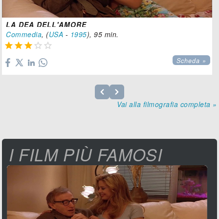
LA DEA DELL'AMORE
Commedia
, (
USA
-
1995
), 95 min.





Scheda »
Vai alla filmografia completa »
I FILM PIÙ FAMOSI