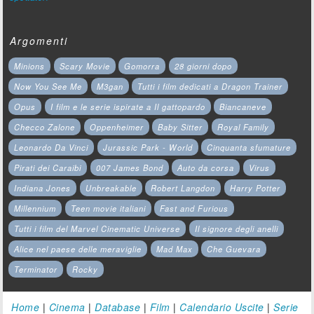
Argomenti
Minions
Scary Movie
Gomorra
28 giorni dopo
Now You See Me
M3gan
Tutti i film dedicati a Dragon Trainer
Opus
I film e le serie ispirate a Il gattopardo
Biancaneve
Checco Zalone
Oppenheimer
Baby Sitter
Royal Family
Leonardo Da Vinci
Jurassic Park - World
Cinquanta sfumature
Pirati dei Caraibi
007 James Bond
Auto da corsa
Virus
Indiana Jones
Unbreakable
Robert Langdon
Harry Potter
Millennium
Teen movie italiani
Fast and Furious
Tutti i film del Marvel Cinematic Universe
Il signore degli anelli
Alice nel paese delle meraviglie
Mad Max
Che Guevara
Terminator
Rocky
Home
|
Cinema
|
Database
|
Film
|
Calendario Uscite
|
Serie