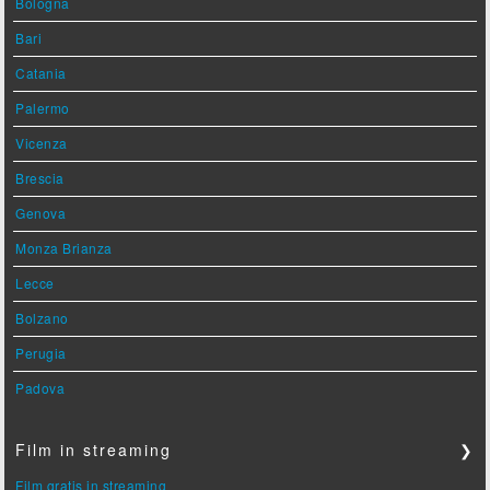
Bologna
Bari
Catania
Palermo
Vicenza
Brescia
Genova
Monza Brianza
Lecce
Bolzano
Perugia
Padova
Film in streaming
❯
Film gratis in streaming