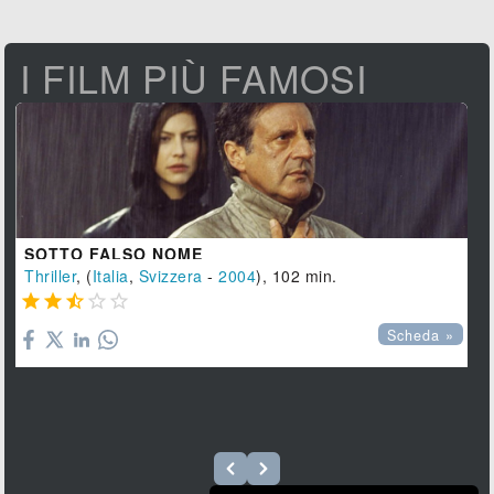
I FILM PIÙ FAMOSI
SOTTO FALSO NOME
Thriller
, (
Italia
,
Svizzera
-
2004
), 102 min.





Scheda »