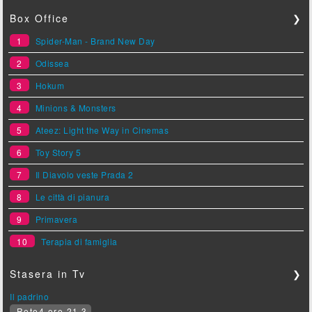
Box Office
❯
1
Spider-Man - Brand New Day
2
Odissea
3
Hokum
4
Minions & Monsters
5
Ateez: Light the Way in Cinemas
6
Toy Story 5
7
Il Diavolo veste Prada 2
8
Le città di pianura
9
Primavera
10
Terapia di famiglia
Stasera in Tv
❯
Il padrino
Rete4 ore 21.3