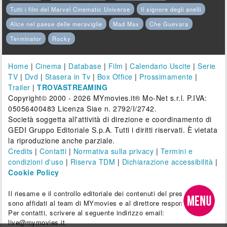
Tutti i film del Marvel Cinematic Universe
Il signore degli anelli
Alice nel paese delle meraviglie
Mad Max
Che Guevara
Terminator
Rocky
Home
|
Cinema
|
Database
|
Film
|
Calendario Uscite
|
Serie
TV
|
Dvd
|
Stasera in Tv
|
Box Office
|
Prossimamente
|
Trailer
|
TROVASTREAMING
Copyright© 2000 - 2026 MYmovies.it® Mo-Net s.r.l. P.IVA:
05056400483 Licenza Siae n. 2792/I/2742.
Società soggetta all'attività di direzione e coordinamento di
GEDI Gruppo Editoriale S.p.A. Tutti i diritti riservati. È vietata
la riproduzione anche parziale.
Credits
|
Contatti
|
Normativa sulla privacy
|
Termini e
condizioni d'uso
|
Riserva TDM
|
Dichiarazione accessibilità
|
Cookie Policy
Il riesame e il controllo editoriale dei contenuti del presente sito
sono affidati al team di MYmovies e al direttore responsabile.
Per contatti, scrivere al seguente indirizzo email:
live@mymovies.it