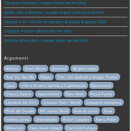
The Echo Chamber, il teaser trailer del film [HD]
Spider Man e Odissea: la super coppia continua a correre
Stasera in tv: i film da non perdere di sabato 8 agosto 2026
Clayface, il trailer ufficiale del film [HD]
Godzilla Minus Zero, il teaser trailer del film [HD]
Argomenti
Minions
Scary Movie
Gomorra
28 giorni dopo
Now You See Me
M3gan
Tutti i film dedicati a Dragon Trainer
Opus
I film e le serie ispirate a Il gattopardo
Biancaneve
Checco Zalone
Oppenheimer
Baby Sitter
Royal Family
Leonardo Da Vinci
Jurassic Park - World
Cinquanta sfumature
Pirati dei Caraibi
007 James Bond
Auto da corsa
Virus
Indiana Jones
Unbreakable
Robert Langdon
Harry Potter
Millennium
Teen movie italiani
Fast and Furious