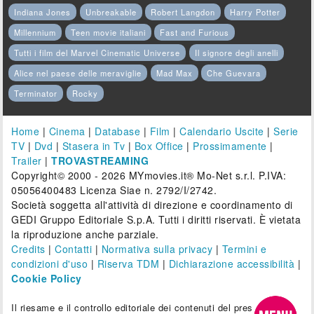
Indiana Jones
Unbreakable
Robert Langdon
Harry Potter
Millennium
Teen movie italiani
Fast and Furious
Tutti i film del Marvel Cinematic Universe
Il signore degli anelli
Alice nel paese delle meraviglie
Mad Max
Che Guevara
Terminator
Rocky
Home
|
Cinema
|
Database
|
Film
|
Calendario Uscite
|
Serie
TV
|
Dvd
|
Stasera in Tv
|
Box Office
|
Prossimamente
|
Trailer
|
TROVASTREAMING
Copyright© 2000 - 2026 MYmovies.it® Mo-Net s.r.l. P.IVA:
05056400483 Licenza Siae n. 2792/I/2742.
Società soggetta all'attività di direzione e coordinamento di
GEDI Gruppo Editoriale S.p.A. Tutti i diritti riservati. È vietata
la riproduzione anche parziale.
Credits
|
Contatti
|
Normativa sulla privacy
|
Termini e
condizioni d'uso
|
Riserva TDM
|
Dichiarazione accessibilità
|
Cookie Policy
Il riesame e il controllo editoriale dei contenuti del presente sito