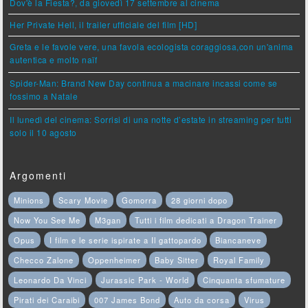
Dov'è la Fiesta?, da giovedì 17 settembre al cinema
Her Private Hell, il trailer ufficiale del film [HD]
Greta e le favole vere, una favola ecologista coraggiosa,con un'anima
autentica e molto naïf
Spider-Man: Brand New Day continua a macinare incassi come se
fossimo a Natale
Il lunedì del cinema: Sorrisi di una notte d’estate in streaming per tutti
solo il 10 agosto
Argomenti
Minions
Scary Movie
Gomorra
28 giorni dopo
Now You See Me
M3gan
Tutti i film dedicati a Dragon Trainer
Opus
I film e le serie ispirate a Il gattopardo
Biancaneve
Checco Zalone
Oppenheimer
Baby Sitter
Royal Family
Leonardo Da Vinci
Jurassic Park - World
Cinquanta sfumature
Pirati dei Caraibi
007 James Bond
Auto da corsa
Virus