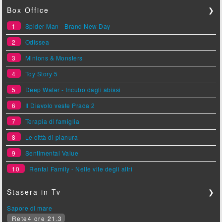
Box Office
❯
1
Spider-Man - Brand New Day
2
Odissea
3
Minions & Monsters
4
Toy Story 5
5
Deep Water - Incubo dagli abissi
6
Il Diavolo veste Prada 2
7
Terapia di famiglia
8
Le città di pianura
9
Sentimental Value
10
Rental Family - Nelle vite degli altri
Stasera in Tv
❯
Sapore di mare
Rete4 ore 21.3