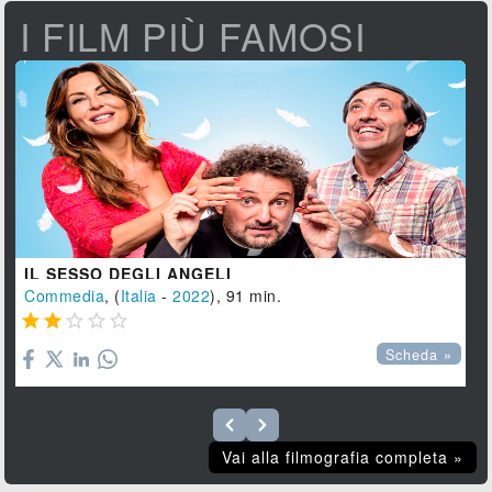
I FILM PIÙ FAMOSI
IL SESSO DEGLI ANGELI
Commedia
, (
Italia
-
2022
), 91 min.





Scheda »
Vai alla filmografia completa »