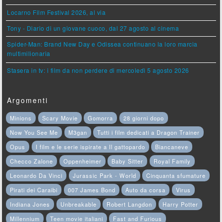
Locarno Film Festival 2026, al via
Tony - Diario di un giovane cuoco, dal 27 agosto al cinema
Spider-Man: Brand New Day e Odissea continuano la loro marcia
multimilionaria
Stasera in tv: i film da non perdere di mercoledì 5 agosto 2026
Argomenti
Minions
Scary Movie
Gomorra
28 giorni dopo
Now You See Me
M3gan
Tutti i film dedicati a Dragon Trainer
Opus
I film e le serie ispirate a Il gattopardo
Biancaneve
Checco Zalone
Oppenheimer
Baby Sitter
Royal Family
Leonardo Da Vinci
Jurassic Park - World
Cinquanta sfumature
Pirati dei Caraibi
007 James Bond
Auto da corsa
Virus
Indiana Jones
Unbreakable
Robert Langdon
Harry Potter
Millennium
Teen movie italiani
Fast and Furious