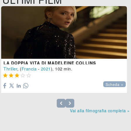
LA DOPPIA VITA DI MADELEINE COLLINS
Thriller
, (
Francia
-
2021
), 102 min.





Scheda »
Vai alla filmografia completa »