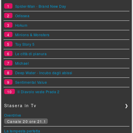
1
Spider-Man - Brand New Day
2
Odissea
3
Hokum
4
Minions & Monsters
5
Toy Story 5
6
Le città di pianura
7
Michael
8
Deep Water - Incubo dagli abissi
9
Sentimental Value
10
Il Diavolo veste Prada 2
Stasera in Tv
❯
Overdrive
Canale 20 ore 21.1
La tempesta perfetta