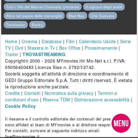
Tutti i film del Marvel Cinematic Universe
Il signore degli anelli
Alice nel paese delle meraviglie
Mad Max
Che Guevara
Terminator
Rocky
Home
|
Cinema
|
Database
|
Film
|
Calendario Uscite
|
Serie
TV
|
Dvd
|
Stasera in Tv
|
Box Office
|
Prossimamente
|
Trailer
|
TROVASTREAMING
Copyright© 2000 - 2026 MYmovies.it® Mo-Net s.r.l. P.IVA:
05056400483 Licenza Siae n. 2792/I/2742.
Società soggetta all'attività di direzione e coordinamento di
GEDI Gruppo Editoriale S.p.A. Tutti i diritti riservati. È vietata
la riproduzione anche parziale.
Credits
|
Contatti
|
Normativa sulla privacy
|
Termini e
condizioni d'uso
|
Riserva TDM
|
Dichiarazione accessibilità
|
Cookie Policy
Il riesame e il controllo editoriale dei contenuti del presente sito
sono affidati al team di MYmovies e al direttore responsabile.
Per contatti, scrivere al seguente indirizzo email:
live@mymovies.it