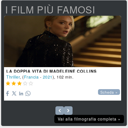
I FILM PIÙ FAMOSI
LA DOPPIA VITA DI MADELEINE COLLINS
Thriller
, (
Francia
-
2021
), 102 min.





Scheda »
Vai alla filmografia completa »