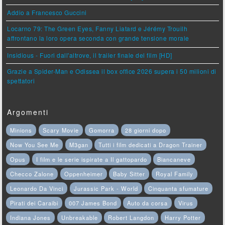
Addio a Francesco Guccini
Locarno 79: The Green Eyes, Fanny Liatard e Jérémy Trouilh
affrontano la loro opera seconda con grande tensione morale
Insidious - Fuori dall'altrove, il trailer finale del film [HD]
Grazie a Spider-Man e Odissea il box office 2026 supera i 50 milioni di
spettatori
Argomenti
Minions
Scary Movie
Gomorra
28 giorni dopo
Now You See Me
M3gan
Tutti i film dedicati a Dragon Trainer
Opus
I film e le serie ispirate a Il gattopardo
Biancaneve
Checco Zalone
Oppenheimer
Baby Sitter
Royal Family
Leonardo Da Vinci
Jurassic Park - World
Cinquanta sfumature
Pirati dei Caraibi
007 James Bond
Auto da corsa
Virus
Indiana Jones
Unbreakable
Robert Langdon
Harry Potter