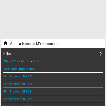

Vai alla home di MYmovies.it »
Film
❯
2027
-
2026
-
2025
-
2024
Tutti i film imperdibili »
Film imperdibili 2026
Film imperdibili 2025
Film imperdibili 2024
Film imperdibili 2023