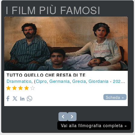
I FILM PIÙ FAMOSI
TUTTO QUELLO CHE RESTA DI TE
Drammatico
, (
Cipro
,
Germania
,
Grecia
,
Giordania
-
2025
), 14





Scheda »
Vai alla filmografia completa »