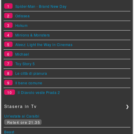
1
Spider-Man - Brand New Day
2
Odissea
3
Hokum
4
Minions & Monsters
5
Ateez: Light the Way in Cinemas
6
Michael
7
Toy Story 5
8
Le città di pianura
9
Il bene comune
10
Il Diavolo veste Prada 2
Stasera in Tv
❯
Un'estate ai Caraibi
Rete4 ore 21.35
Beast