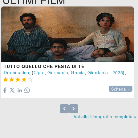
TUTTO QUELLO CHE RESTA DI TE
Drammatico
, (
Cipro
,
Germania
,
Grecia
,
Giordania
-
2025
), 145 min.





Scheda »
Vai alla filmografia completa »