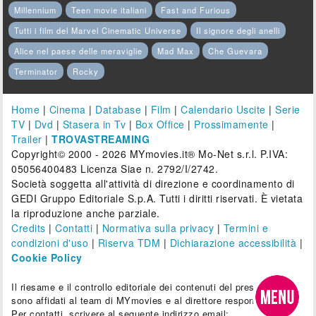
Millennium
Teen movie italiani
Fast and Furious
Tutti i film del Marvel Cinematic Universe
Il signore degli anelli
Alice nel paese delle meraviglie
Mad Max
Che Guevara
Terminator
Rocky
Home
|
Cinema
|
Database
|
Film
|
Calendario Uscite
|
Serie
TV
|
Dvd
|
Stasera in Tv
|
Box Office
|
Prossimamente
|
Trailer
|
TROVASTREAMING
Copyright© 2000 - 2026 MYmovies.it® Mo-Net s.r.l. P.IVA:
05056400483 Licenza Siae n. 2792/I/2742.
Società soggetta all'attività di direzione e coordinamento di
GEDI Gruppo Editoriale S.p.A. Tutti i diritti riservati. È vietata
la riproduzione anche parziale.
Credits
|
Contatti
|
Normativa sulla privacy
|
Termini e
condizioni d'uso
|
Riserva TDM
|
Dichiarazione accessibilità
|
Cookie Policy
Il riesame e il controllo editoriale dei contenuti del presente sito
sono affidati al team di MYmovies e al direttore responsabile.
Per contatti, scrivere al seguente indirizzo email: