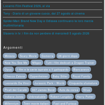
Locarno Film Festival 2026, al via
Tony - Diario di un giovane cuoco, dal 27 agosto al cinema
Spider-Man: Brand New Day e Odissea continuano la loro marcia
multimilionaria
Stasera in tv: i film da non perdere di mercoledì 5 agosto 2026
Argomenti
Minions
Scary Movie
Gomorra
28 giorni dopo
Now You See Me
M3gan
Tutti i film dedicati a Dragon Trainer
Opus
I film e le serie ispirate a Il gattopardo
Biancaneve
Checco Zalone
Oppenheimer
Baby Sitter
Royal Family
Leonardo Da Vinci
Jurassic Park - World
Cinquanta sfumature
Pirati dei Caraibi
007 James Bond
Auto da corsa
Virus
Indiana Jones
Unbreakable
Robert Langdon
Harry Potter
Millennium
Teen movie italiani
Fast and Furious