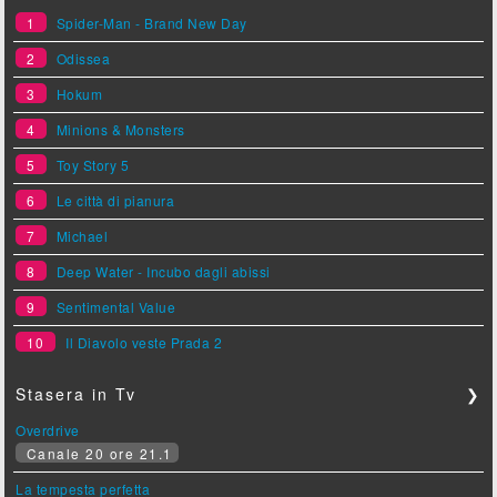
1
Spider-Man - Brand New Day
2
Odissea
3
Hokum
4
Minions & Monsters
5
Toy Story 5
6
Le città di pianura
7
Michael
8
Deep Water - Incubo dagli abissi
9
Sentimental Value
10
Il Diavolo veste Prada 2
Stasera in Tv
❯
Overdrive
Canale 20 ore 21.1
La tempesta perfetta