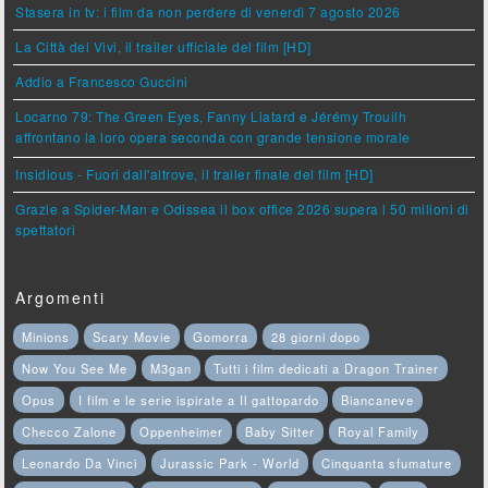
Stasera in tv: i film da non perdere di venerdì 7 agosto 2026
La Città dei Vivi, il trailer ufficiale del film [HD]
Addio a Francesco Guccini
Locarno 79: The Green Eyes, Fanny Liatard e Jérémy Trouilh
affrontano la loro opera seconda con grande tensione morale
Insidious - Fuori dall'altrove, il trailer finale del film [HD]
Grazie a Spider-Man e Odissea il box office 2026 supera i 50 milioni di
spettatori
Argomenti
Minions
Scary Movie
Gomorra
28 giorni dopo
Now You See Me
M3gan
Tutti i film dedicati a Dragon Trainer
Opus
I film e le serie ispirate a Il gattopardo
Biancaneve
Checco Zalone
Oppenheimer
Baby Sitter
Royal Family
Leonardo Da Vinci
Jurassic Park - World
Cinquanta sfumature