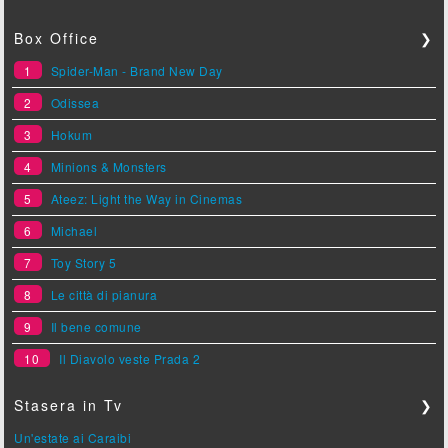
Box Office
❯
1
Spider-Man - Brand New Day
2
Odissea
3
Hokum
4
Minions & Monsters
5
Ateez: Light the Way in Cinemas
6
Michael
7
Toy Story 5
8
Le città di pianura
9
Il bene comune
10
Il Diavolo veste Prada 2
Stasera in Tv
❯
Un'estate ai Caraibi