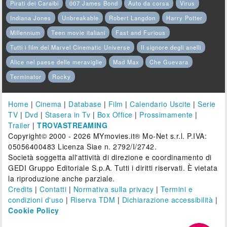
Pirati dei Caraibi
007 James Bond
Auto da corsa
Virus
Indiana Jones
Unbreakable
Robert Langdon
Harry Potter
Millennium
Teen movie italiani
Fast and Furious
Tutti i film del Marvel Cinematic Universe
Il signore degli anelli
Alice nel paese delle meraviglie
Mad Max
Che Guevara
Terminator
Rocky
Home
|
Cinema
|
Database
|
Film
|
Calendario Uscite
|
Serie
TV
|
Dvd
|
Stasera in Tv
|
Box Office
|
Prossimamente
|
Trailer
|
TROVASTREAMING
Copyright© 2000 - 2026 MYmovies.it® Mo-Net s.r.l. P.IVA:
05056400483 Licenza Siae n. 2792/I/2742.
Società soggetta all'attività di direzione e coordinamento di
GEDI Gruppo Editoriale S.p.A. Tutti i diritti riservati. È vietata
la riproduzione anche parziale.
Credits
|
Contatti
|
Normativa sulla privacy
|
Termini e
condizioni d'uso
|
Riserva TDM
|
Dichiarazione accessibilità
|
Cookie Policy