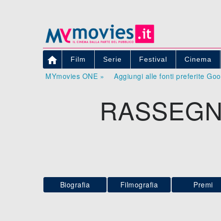

Film
Serie
Festival
Cinema
MYmovies ONE »
Aggiungi alle fonti preferite Go
RASSEGN
Biografia
Filmografia
Premi