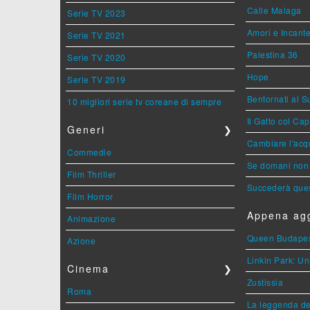
Calle Malaga
Serie TV 2023
Amori e Incant
Serie TV 2021
Palestina 36
Serie TV 2020
Hope
Serie TV 2019
Bentornati al S
10 migliori serie tv coreane di sempre
Il Gatto col Ca
Generi
❯
Cambiare l'acqu
Commedie
Se domani non 
Film Thriller
Succederà ques
Film Horror
Appena agg
Animazione
Queen Budape
Azione
Linkin Park: Un
Cinema
❯
Zustissia
Roma
La leggenda de