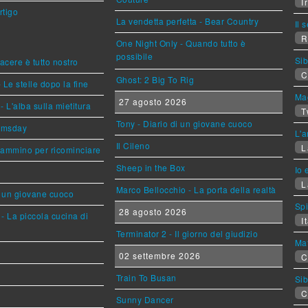
Ir
rtigo
La vendetta perfetta - Bear Country
Il 
R
One Night Only - Quando tutto è
possibile
Sib
piacere è tutto nostro
C
Ghost: 2 Big To Rig
 Le stelle dopo la fine
Mag
27 agosto 2026
L'alba sulla mietitura
T
Tony - Diario di un giovane cuoco
omsday
L'a
Il Cileno
L
cammino per ricominciare
Sheep in the Box
Io 
L
Marco Bellocchio - La porta della realtà
i un giovane cuoco
Sp
28 agosto 2026
- La piccola cucina di
It
Terminator 2 - Il giorno del giudizio
Mat
02 settembre 2026
C
Train To Busan
Sib
C
Sunny Dancer