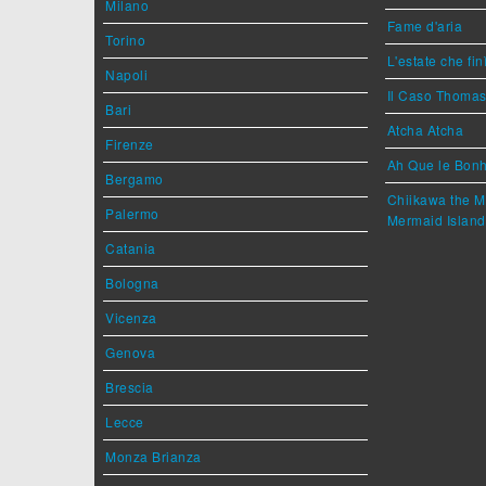
Milano
Fame d'aria
Torino
L'estate che fin
Napoli
Il Caso Thoma
Bari
Atcha Atcha
Firenze
Ah Que le Bonh
Bergamo
Chiikawa the M
Palermo
Mermaid Island
Catania
Bologna
Vicenza
Genova
Brescia
Lecce
Monza Brianza