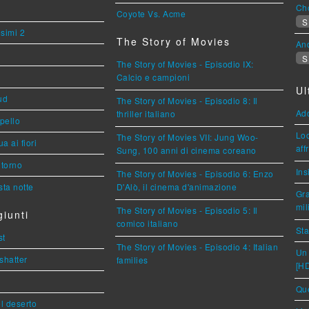
Cho
Coyote Vs. Acme
S
esimi 2
The Story of Movies
An
S
The Story of Movies - Episodio IX:
Calcio e campioni
Ul
ud
The Story of Movies - Episodio 8: Il
Ad
thriller italiano
ppello
Loc
The Story of Movies VII: Jung Woo-
a ai fiori
aff
Sung, 100 anni di cinema coreano
torno
Ins
The Story of Movies - Episodio 6: Enzo
ta notte
D'Alò, il cinema d'animazione
Gra
mil
The Story of Movies - Episodio 5: Il
iunti
comico italiano
Sta
st
The Story of Movies - Episodio 4: Italian
Un 
shatter
families
[H
Que
l deserto