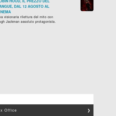
OBIN HOOD, IL PREZZO DEL
ANGUE, DAL 12 AGOSTO AL
INEMA
a visionaria rilettura del mito con
ugh Jackman assoluto protagonista.
x Office
❯