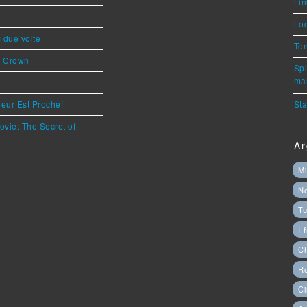
Lin
Loc
ì due volte
Ton
s Crown
Spi
mar
eur Est Proche!
Sta
ovie: The Secret of
Ar
Mi
N
Tu
I 
C
Ro
Ci