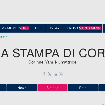
Dvd
Poster
MYMOVIE
S
ONE
TROV
A
STREAMING
ogle »
A STAMPA DI COR
Corinne Yam è un'attrice
News
Stampa
Foto