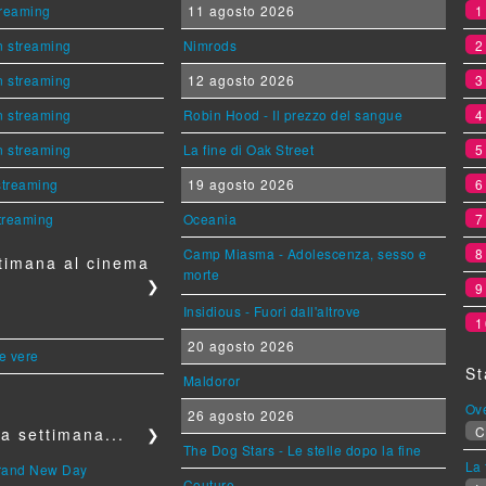
streaming
11 agosto 2026
n streaming
Nimrods
n streaming
12 agosto 2026
n streaming
Robin Hood - Il prezzo del sangue
n streaming
La fine di Oak Street
 streaming
19 agosto 2026
streaming
Oceania
Camp Miasma - Adolescenza, sesso e
timana al cinema
morte
❯
Insidious - Fuori dall'altrove
1
20 agosto 2026
le vere
St
Maldoror
Ov
26 agosto 2026
C
a settimana...
❯
The Dog Stars - Le stelle dopo la fine
La 
Brand New Day
Couture