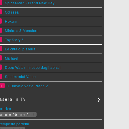
1
Spider-Man - Brand New Day
2
Odissea
3
Hokum
4
Minions & Monsters
5
Toy Story 5
6
Le città di pianura
7
Michael
8
Deep Water - Incubo dagli abissi
9
Sentimental Value
0
Il Diavolo veste Prada 2
asera in Tv
❯
erdrive
anale 20 ore 21.1
tempesta perfetta