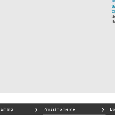
R
S
C
Un
H
reaming
❯
Prossimamente
❯
Bo