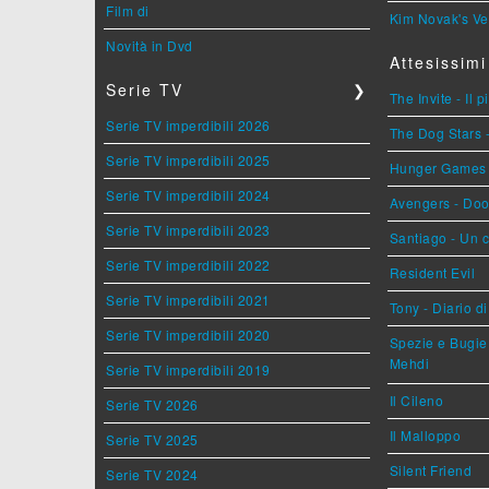
Film di
Kim Novak's Ve
Novità in Dvd
Attesissimi
Serie TV
❯
The Invite - Il 
Serie TV imperdibili 2026
The Dog Stars -
Serie TV imperdibili 2025
Hunger Games - 
Serie TV imperdibili 2024
Avengers - Do
Serie TV imperdibili 2023
Santiago - Un 
Serie TV imperdibili 2022
Resident Evil
Serie TV imperdibili 2021
Tony - Diario d
Serie TV imperdibili 2020
Spezie e Bugie 
Mehdi
Serie TV imperdibili 2019
Il Cileno
Serie TV 2026
Il Malloppo
Serie TV 2025
Silent Friend
Serie TV 2024