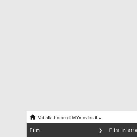

Vai alla home di MYmovies.it »
Film
❯
Film in st