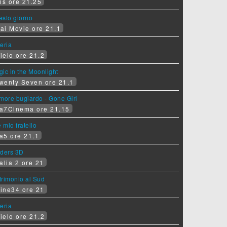
is ore 21.25
sesto giorno
ai Movie ore 21.1
eria
ielo ore 21.2
ic in the Moonlight
wenty Seven ore 21.1
more bugiardo - Gone Girl
a7Cinema ore 21.15
e mio fratello
a5 ore 21.1
iders 3D
alia 2 ore 21
rimonio al Sud
ine34 ore 21
eria
ielo ore 21.2