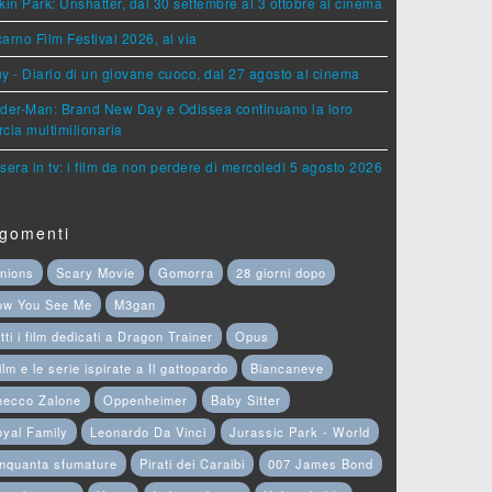
kin Park: Unshatter, dal 30 settembre al 3 ottobre al cinema
arno Film Festival 2026, al via
y - Diario di un giovane cuoco, dal 27 agosto al cinema
der-Man: Brand New Day e Odissea continuano la loro
cia multimilionaria
sera in tv: i film da non perdere di mercoledì 5 agosto 2026
gomenti
nions
Scary Movie
Gomorra
28 giorni dopo
ow You See Me
M3gan
tti i film dedicati a Dragon Trainer
Opus
film e le serie ispirate a Il gattopardo
Biancaneve
hecco Zalone
Oppenheimer
Baby Sitter
yal Family
Leonardo Da Vinci
Jurassic Park - World
nquanta sfumature
Pirati dei Caraibi
007 James Bond