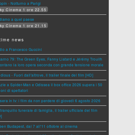
pin - Notturno a Parigi
ky Cinema 1 ore 22.55
diamo a quel paese
ky Cinema 1 ore 21.15
time news
dio a Francesco Guccini
arno 79: The Green Eyes, Fanny Liatard e Jérémy Trouilh
rontano la loro opera seconda con grande tensione morale
idious - Fuori dall'altrove, il trailer finale del film [HD]
zie a Spider-Man e Odissea il box office 2026 supera i 50
ioni di spettatori
sera in tv: i film da non perdere di giovedì 6 agosto 2026
tranquillo funerale di famiglia, il trailer ufficiale del film
D]
en Budapest, dal 7 all'11 ottobre al cinema