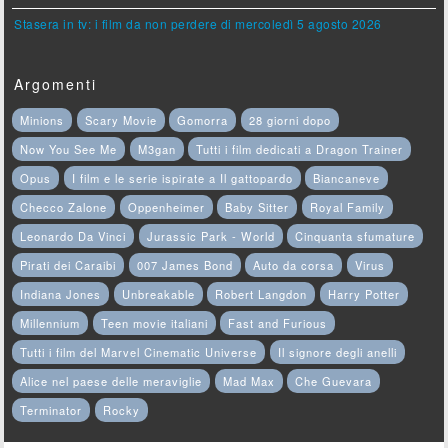
Stasera in tv: i film da non perdere di mercoledì 5 agosto 2026
Argomenti
Minions
Scary Movie
Gomorra
28 giorni dopo
Now You See Me
M3gan
Tutti i film dedicati a Dragon Trainer
Opus
I film e le serie ispirate a Il gattopardo
Biancaneve
Checco Zalone
Oppenheimer
Baby Sitter
Royal Family
Leonardo Da Vinci
Jurassic Park - World
Cinquanta sfumature
Pirati dei Caraibi
007 James Bond
Auto da corsa
Virus
Indiana Jones
Unbreakable
Robert Langdon
Harry Potter
Millennium
Teen movie italiani
Fast and Furious
Tutti i film del Marvel Cinematic Universe
Il signore degli anelli
Alice nel paese delle meraviglie
Mad Max
Che Guevara
Terminator
Rocky