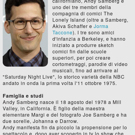
californiano, Andy Samberg è
uno dei tre membri della
compagnia di comici The
Lonely Island (oltre a Samberg,
Akiva Schaffer e
Jorma
Taccone
). I tre sono amici
d'infanzia a Berkeley, e hanno
iniziato a produrre sketch
comici fin dalle scuole
superiori, per poi creare
cortometraggi, parodie di video
musicali, fino ad arrivare al
"Saturday Night Live", lo storico varietà della NBC
andato in onda la prima volta l'11 ottobre 1975.
Famiglia e studi
Andy Samberg nasce il 18 agosto del 1978 a Mill
Valley, in California. È figlio della maestra
elementare Margi e del fotografo Joe Samberg e ha
due sorelle, Johanna e Darrow.
Andy manifesta fin da piccolo la propensione per lo
spettacolo e, dopo aver scoperto in tv lo show che