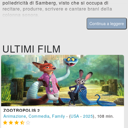
poliedricità di Samberg, visto che si occupa di
recitare, produrre, scrivere e cantare brani della
colonna sonora.
Continua a leggere
ULTIMI FILM
ZOOTROPOLIS 2
Animazione
,
Commedia
,
Family
- (
USA
-
2025
), 108 min.




