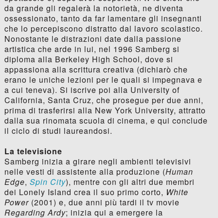
da grande gli regalerà la notorietà, ne diventa
ossessionato, tanto da far lamentare gli insegnanti
che lo percepiscono distratto dal lavoro scolastico.
Nonostante le distrazioni date dalla passione
artistica che arde in lui, nel 1996 Samberg si
diploma alla Berkeley High School, dove si
appassiona alla scrittura creativa (dichiarò che
erano le uniche lezioni per le quali si impegnava e
a cui teneva). Si iscrive poi alla University of
California, Santa Cruz, che prosegue per due anni,
prima di trasferirsi alla New York University, attratto
dalla sua rinomata scuola di cinema, e qui conclude
il ciclo di studi laureandosi.
La televisione
Samberg inizia a girare negli ambienti televisivi
nelle vesti di assistente alla produzione (
Human
Edge
,
Spin City
), mentre con gli altri due membri
dei Lonely Island crea il suo primo corto,
White
Power
(2001) e, due anni più tardi il tv movie
Regarding Ardy
; inizia qui a emergere la