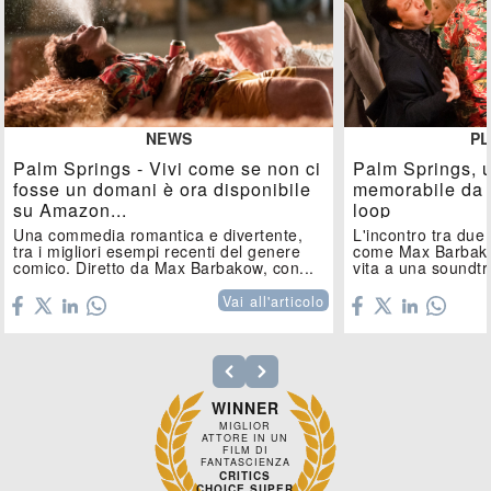
NEWS
PL
Palm Springs - Vivi come se non ci
Palm Springs, 
fosse un domani è ora disponibile
memorabile da a
su Amazon...
loop
Una commedia romantica e divertente,
L'incontro tra due 
tra i migliori esempi recenti del genere
come Max Barbak
comico. Diretto da Max Barbakow, con...
vita a una soundtr
Vai all'articolo
WINNER
MIGLIOR
ATTORE IN UN
FILM DI
FANTASCIENZA
CRITICS
CHOICE SUPER