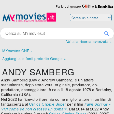
Parte del gruppo
e
Vai alla ricerca avanzata »
MYmovies ONE »
Aggiungi alle fonti preferite Google »
ANDY SAMBERG
Andy Samberg (David Andrew Samberg) è un attore
statunitense, doppiatore vers. originale, produttore, co-
produttore, sceneggiatore, è nato il 18 agosto 1978 a Berkeley,
California (USA).
Nel 2022 ha ricevuto il premio come miglior attore in un film di
fantascienza al
Critics Choice Super
per il film
Palm Springs -
Vivi come se non ci fosse un domani
. Dal 2014 al 2022 Andy
Samberg ha vinto 3 premi:
Critics Choice Super
(2021, 2022),