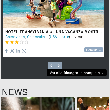
HOTEL TRANSYLVANIA 3 - UNA VACANZA MOSTRUOSA
Animazione
,
Commedia
- (
USA
-
2018
), 97 min.





Scheda »
Vai alla filmografia completa »
NEWS