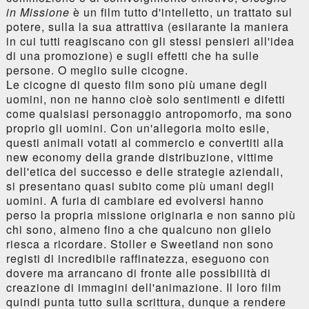
in Missione
è un film tutto d'intelletto, un trattato sul
potere, sulla la sua attrattiva (esilarante la maniera
in cui tutti reagiscano con gli stessi pensieri all'idea
di una promozione) e sugli effetti che ha sulle
persone. O meglio sulle cicogne.
Le cicogne di questo film sono più umane degli
uomini, non ne hanno cioè solo sentimenti e difetti
come qualsiasi personaggio antropomorfo, ma sono
proprio gli uomini. Con un'allegoria molto esile,
questi animali votati al commercio e convertiti alla
new economy della grande distribuzione, vittime
dell'etica del successo e delle strategie aziendali,
si presentano quasi subito come più umani degli
uomini. A furia di cambiare ed evolversi hanno
perso la propria missione originaria e non sanno più
chi sono, almeno fino a che qualcuno non glielo
riesca a ricordare. Stoller e Sweetland non sono
registi di incredibile raffinatezza, eseguono con
dovere ma arrancano di fronte alle possibilità di
creazione di immagini dell'animazione. Il loro film
quindi punta tutto sulla scrittura, dunque a rendere