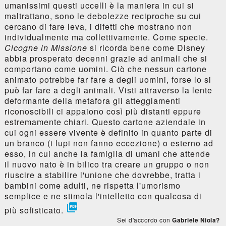
umanissimi questi uccelli è la maniera in cui si
maltrattano, sono le debolezze reciproche su cui
cercano di fare leva, i difetti che mostrano non
individualmente ma collettivamente. Come specie.
Cicogne in Missione
si ricorda bene come Disney
abbia prosperato decenni grazie ad animali che si
comportano come uomini. Ciò che nessun cartone
animato potrebbe far fare a degli uomini, forse lo si
può far fare a degli animali. Visti attraverso la lente
deformante della metafora gli atteggiamenti
riconoscibili ci appaiono così più distanti eppure
estremamente chiari. Questo cartone aziendale in
cui ogni essere vivente è definito in quanto parte di
un branco (i lupi non fanno eccezione) o esterno ad
esso, in cui anche la famiglia di umani che attende
il nuovo nato è in bilico tra creare un gruppo o non
riuscire a stabilire l'unione che dovrebbe, tratta i
bambini come adulti, ne rispetta l'umorismo
semplice e ne stimola l'intelletto con qualcosa di

più sofisticato.
Sei d'accordo con
Gabriele Niola?