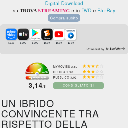
Digital Download
su
e in
DVD
e
Blu-Ray
TROVA
STREAMING
Compra subito
Powered by





MYMOVIES 3,50





CRITICA 2,90





PUBBLICO 3,02
3,14
CONSIGLIATO SÌ
/5
UN IBRIDO
CONVINCENTE TRA
RISPETTO DELLA