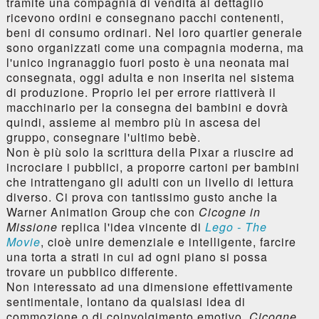
tramite una compagnia di vendita al dettaglio
ricevono ordini e consegnano pacchi contenenti,
beni di consumo ordinari. Nel loro quartier generale
sono organizzati come una compagnia moderna, ma
l'unico ingranaggio fuori posto è una neonata mai
consegnata, oggi adulta e non inserita nel sistema
di produzione. Proprio lei per errore riattiverà il
macchinario per la consegna dei bambini e dovrà
quindi, assieme al membro più in ascesa del
gruppo, consegnare l'ultimo bebè.
Non è più solo la scrittura della Pixar a riuscire ad
incrociare i pubblici, a proporre cartoni per bambini
che intrattengano gli adulti con un livello di lettura
diverso. Ci prova con tantissimo gusto anche la
Warner Animation Group che con
Cicogne in
Missione
replica l'idea vincente di
Lego - The
Movie
, cioè unire demenziale e intelligente, farcire
una torta a strati in cui ad ogni piano si possa
trovare un pubblico differente.
Non interessato ad una dimensione effettivamente
sentimentale, lontano da qualsiasi idea di
commozione o di coinvolgimento emotivo,
Cicogne