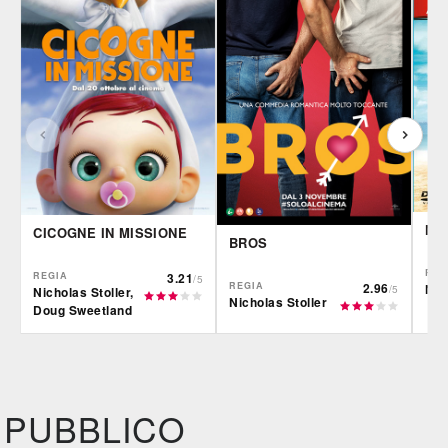
NO
CICOGNE IN MISSIONE
BROS
REG
REGIA
3.21
/5
REGIA
2.96
Nic
/5
Nicholas Stoller,
Nicholas Stoller
Doug Sweetland
IBS
IBS
CG |
DVD
BR
DVD
Feltrinelli
Feltrinelli
IBS
DVD
DVD
PUBBLICO
Felt