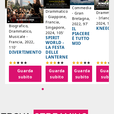
Commedia
ico
Drammatico
Drammati
- Gran
- Giappone,
- Irlanda,
Bretagna,
'
Francia,
2024, 105
2022, 97'
Biografico,
Singapore,
KNEECA
IL
Drammatico,
2024, 105'
PIACERE
Musicale -
SPIRIT
È TUTTO
Francia, 2022,
WORLD -
MIO
LA FESTA
110'
DELLE
DIVERTIMENTO
LANTERNE
a
Guarda
Guarda
Guarda
Guard
o
subito
subito
subito
subit