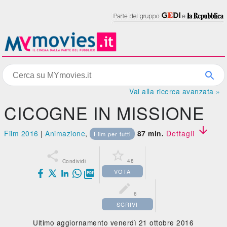
Vai alla ricerca avanzata »
CICOGNE IN MISSIONE

Film 2016
|
Animazione
,
87 min.
Dettagli
Film per tutti


48
Condividi
VOTA


6
SCRIVI
Ultimo aggiornamento venerdì 21 ottobre 2016