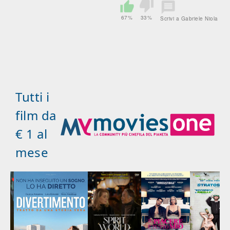
67%
33%
Scrivi a Gabriele Niola
Tutti i
film da
€ 1 al
mese