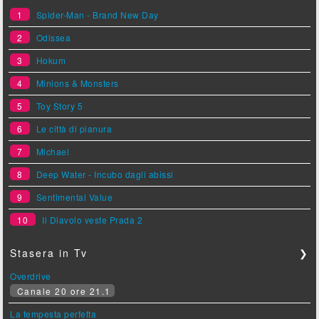
1
Spider-Man - Brand New Day
2
Odissea
3
Hokum
4
Minions & Monsters
5
Toy Story 5
6
Le città di pianura
7
Michael
8
Deep Water - Incubo dagli abissi
9
Sentimental Value
10
Il Diavolo veste Prada 2
Stasera in Tv
❯
Overdrive
Canale 20 ore 21.1
La tempesta perfetta