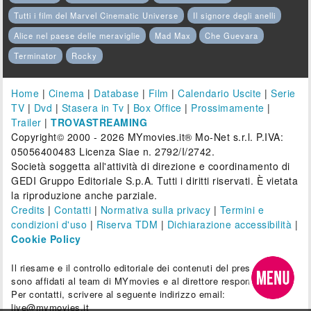
Tutti i film del Marvel Cinematic Universe
Il signore degli anelli
Alice nel paese delle meraviglie
Mad Max
Che Guevara
Terminator
Rocky
Home
|
Cinema
|
Database
|
Film
|
Calendario Uscite
|
Serie
TV
|
Dvd
|
Stasera in Tv
|
Box Office
|
Prossimamente
|
Trailer
|
TROVASTREAMING
Copyright© 2000 - 2026 MYmovies.it® Mo-Net s.r.l. P.IVA:
05056400483 Licenza Siae n. 2792/I/2742.
Società soggetta all'attività di direzione e coordinamento di
GEDI Gruppo Editoriale S.p.A. Tutti i diritti riservati. È vietata
la riproduzione anche parziale.
Credits
|
Contatti
|
Normativa sulla privacy
|
Termini e
condizioni d'uso
|
Riserva TDM
|
Dichiarazione accessibilità
|
Cookie Policy
Il riesame e il controllo editoriale dei contenuti del presente sito
sono affidati al team di MYmovies e al direttore responsabile.
Per contatti, scrivere al seguente indirizzo email:
live@mymovies.it