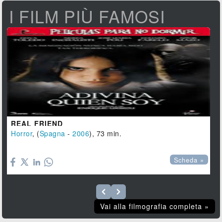
I FILM PIÙ FAMOSI
REAL FRIEND
Horror
, (
Spagna
-
2006
), 73 min.

Scheda »
Vai alla filmografia completa »