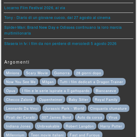
Locarno Film Festival 2026, al via
Tony - Diario di un giovane cuoco, dal 27 agosto al cinema
Spider-Man: Brand New Day e Odissea continuano la loro marcia
multimilionaria
Stasera in tv: i film da non perdere di mercoledì 5 agosto 2026
Argomenti
Minions
Scary Movie
Gomorra
28 giorni dopo
Now You See Me
M3gan
Tutti i film dedicati a Dragon Trainer
Opus
I film e le serie ispirate a Il gattopardo
Biancaneve
Checco Zalone
Oppenheimer
Baby Sitter
Royal Family
Leonardo Da Vinci
Jurassic Park - World
Cinquanta sfumature
Pirati dei Caraibi
007 James Bond
Auto da corsa
Virus
Indiana Jones
Unbreakable
Robert Langdon
Harry Potter
Millennium
Teen movie italiani
Fast and Furious