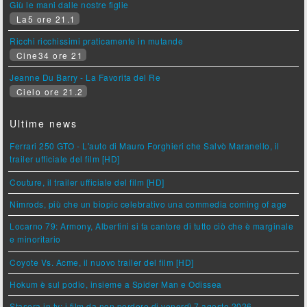
Giù le mani dalle nostre figlie
La5 ore 21.1
Ricchi ricchissimi praticamente in mutande
Cine34 ore 21
Jeanne Du Barry - La Favorita del Re
Cielo ore 21.2
Ultime news
Ferrari 250 GTO - L'auto di Mauro Forghieri che Salvò Maranello, il
trailer ufficiale del film [HD]
Couture, il trailer ufficiale del film [HD]
Nimrods, più che un biopic celebrativo una commedia coming of age
Locarno 79: Armony, Albertini si fa cantore di tutto ciò che è marginale
e minoritario
Coyote Vs. Acme, il nuovo trailer del film [HD]
Hokum è sul podio, insieme a Spider Man e Odissea
Stasera in tv: i film da non perdere di venerdì 7 agosto 2026