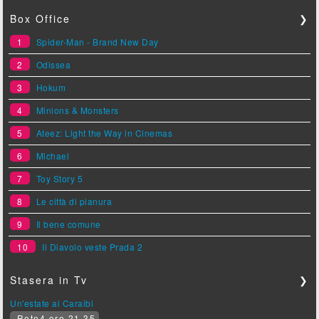
Box Office
❯
1
Spider-Man - Brand New Day
2
Odissea
3
Hokum
4
Minions & Monsters
5
Ateez: Light the Way in Cinemas
6
Michael
7
Toy Story 5
8
Le città di pianura
9
Il bene comune
10
Il Diavolo veste Prada 2
Stasera in Tv
❯
Un'estate ai Caraibi
Rete4 ore 21.35