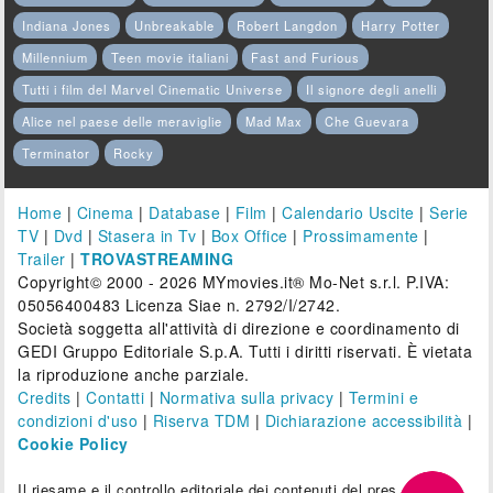
Indiana Jones
Unbreakable
Robert Langdon
Harry Potter
Millennium
Teen movie italiani
Fast and Furious
Tutti i film del Marvel Cinematic Universe
Il signore degli anelli
Alice nel paese delle meraviglie
Mad Max
Che Guevara
Terminator
Rocky
Home
|
Cinema
|
Database
|
Film
|
Calendario Uscite
|
Serie
TV
|
Dvd
|
Stasera in Tv
|
Box Office
|
Prossimamente
|
Trailer
|
TROVASTREAMING
Copyright© 2000 - 2026 MYmovies.it® Mo-Net s.r.l. P.IVA:
05056400483 Licenza Siae n. 2792/I/2742.
Società soggetta all'attività di direzione e coordinamento di
GEDI Gruppo Editoriale S.p.A. Tutti i diritti riservati. È vietata
la riproduzione anche parziale.
Credits
|
Contatti
|
Normativa sulla privacy
|
Termini e
condizioni d'uso
|
Riserva TDM
|
Dichiarazione accessibilità
|
Cookie Policy
Il riesame e il controllo editoriale dei contenuti del presente sito