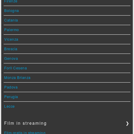
Firenze
Bologna
Catania
Palermo
Vicenza
Brescia
Genova
Forlì Cesena
Monza Brianza
Padova
Perugia
Lecce
Film in streaming
❯
Film gratis in streaming