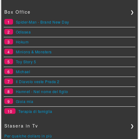
Box Office
❯
1
Spider-Man - Brand New Day
2
Odissea
3
Hokum
4
Minions & Monsters
5
Toy Story 5
6
Michael
7
Il Diavolo veste Prada 2
8
Hamnet - Nel nome del figlio
9
Gioia mia
10
Terapia di famiglia
Stasera in Tv
❯
Per qualche dollaro in più