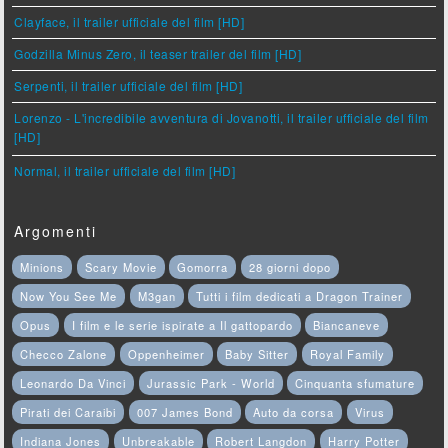
Clayface, il trailer ufficiale del film [HD]
Godzilla Minus Zero, il teaser trailer del film [HD]
Serpenti, il trailer ufficiale del film [HD]
Lorenzo - L'incredibile avventura di Jovanotti, il trailer ufficiale del film
[HD]
Normal, il trailer ufficiale del film [HD]
Argomenti
Minions
Scary Movie
Gomorra
28 giorni dopo
Now You See Me
M3gan
Tutti i film dedicati a Dragon Trainer
Opus
I film e le serie ispirate a Il gattopardo
Biancaneve
Checco Zalone
Oppenheimer
Baby Sitter
Royal Family
Leonardo Da Vinci
Jurassic Park - World
Cinquanta sfumature
Pirati dei Caraibi
007 James Bond
Auto da corsa
Virus
Indiana Jones
Unbreakable
Robert Langdon
Harry Potter