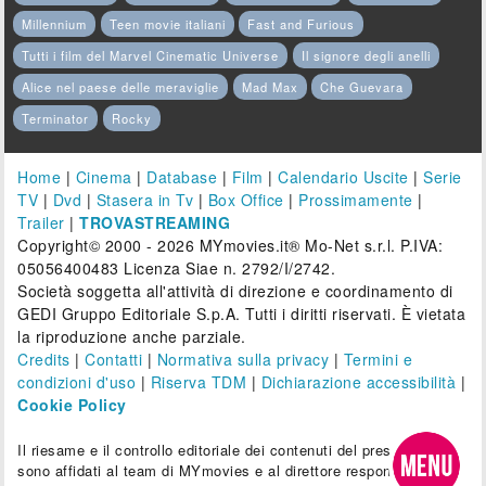
Millennium
Teen movie italiani
Fast and Furious
Tutti i film del Marvel Cinematic Universe
Il signore degli anelli
Alice nel paese delle meraviglie
Mad Max
Che Guevara
Terminator
Rocky
Home
|
Cinema
|
Database
|
Film
|
Calendario Uscite
|
Serie
TV
|
Dvd
|
Stasera in Tv
|
Box Office
|
Prossimamente
|
Trailer
|
TROVASTREAMING
Copyright© 2000 - 2026 MYmovies.it® Mo-Net s.r.l. P.IVA:
05056400483 Licenza Siae n. 2792/I/2742.
Società soggetta all'attività di direzione e coordinamento di
GEDI Gruppo Editoriale S.p.A. Tutti i diritti riservati. È vietata
la riproduzione anche parziale.
Credits
|
Contatti
|
Normativa sulla privacy
|
Termini e
condizioni d'uso
|
Riserva TDM
|
Dichiarazione accessibilità
|
Cookie Policy
Il riesame e il controllo editoriale dei contenuti del presente sito
sono affidati al team di MYmovies e al direttore responsabile.