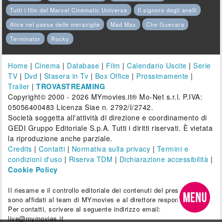
Tutti i film del Marvel Cinematic Universe
Il signore degli anelli
Alice nel paese delle meraviglie
Mad Max
Che Guevara
Terminator
Rocky
Home
|
Cinema
|
Database
|
Film
|
Calendario Uscite
|
Serie
TV
|
Dvd
|
Stasera in Tv
|
Box Office
|
Prossimamente
|
Trailer
|
TROVASTREAMING
Copyright© 2000 - 2026 MYmovies.it® Mo-Net s.r.l. P.IVA:
05056400483 Licenza Siae n. 2792/I/2742.
Società soggetta all'attività di direzione e coordinamento di
GEDI Gruppo Editoriale S.p.A. Tutti i diritti riservati. È vietata
la riproduzione anche parziale.
Credits
|
Contatti
|
Normativa sulla privacy
|
Termini e
condizioni d'uso
|
Riserva TDM
|
Dichiarazione accessibilità
|
Cookie Policy
Il riesame e il controllo editoriale dei contenuti del presente sito
sono affidati al team di MYmovies e al direttore responsabile.
Per contatti, scrivere al seguente indirizzo email:
live@mymovies.it