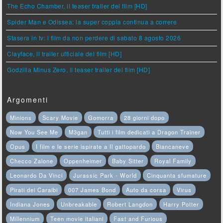
The Echo Chamber, il teaser trailer del film [HD]
Spider Man e Odissea: la super coppia continua a correre
Stasera in tv: i film da non perdere di sabato 8 agosto 2026
Clayface, il trailer ufficiale del film [HD]
Godzilla Minus Zero, il teaser trailer del film [HD]
Argomenti
Minions
Scary Movie
Gomorra
28 giorni dopo
Now You See Me
M3gan
Tutti i film dedicati a Dragon Trainer
Opus
I film e le serie ispirate a Il gattopardo
Biancaneve
Checco Zalone
Oppenheimer
Baby Sitter
Royal Family
Leonardo Da Vinci
Jurassic Park - World
Cinquanta sfumature
Pirati dei Caraibi
007 James Bond
Auto da corsa
Virus
Indiana Jones
Unbreakable
Robert Langdon
Harry Potter
Millennium
Teen movie italiani
Fast and Furious