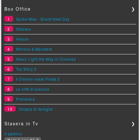
Box Office
❯
1
Spider-Man - Brand New Day
2
Odissea
3
Hokum
4
Minions & Monsters
5
Ateez: Light the Way in Cinemas
6
Toy Story 5
7
Il Diavolo veste Prada 2
8
Le città di pianura
9
Primavera
10
Terapia di famiglia
Stasera in Tv
❯
Il padrino