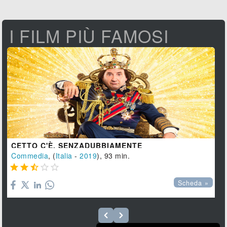
I FILM PIÙ FAMOSI
CETTO C'È, SENZADUBBIAMENTE
Commedia
, (
Italia
-
2019
), 93 min.





Scheda »