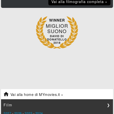
Vai alla filmografia completa »
WINNER
MIGLIOR
SUONO
DAVID DI
DONATELLO
2018

Vai alla home di MYmovies.it »
Film
❯
2027
-
2026
-
2025
-
2024