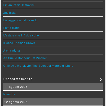
Linkin Park: Unshatter
Zustissia
La leggenda del deserto
Fame d'aria
L'estate che finì due volte
Il Caso Thomas Crown
Atcha Atcha
Ah Que le Bonheur Est Proche!
Chiikawa the Movie: The Secret of Mermaid Island
Prossimamente
❯
11 agosto 2026
Nimrods
12 agosto 2026