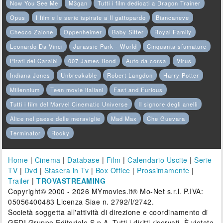
Now You See Me
M3gan
Tutti i film dedicati a Dragon Trainer
Opus
I film e le serie ispirate a Il gattopardo
Biancaneve
Checco Zalone
Oppenheimer
Baby Sitter
Royal Family
Leonardo Da Vinci
Jurassic Park - World
Cinquanta sfumature
Pirati dei Caraibi
007 James Bond
Auto da corsa
Virus
Indiana Jones
Unbreakable
Robert Langdon
Harry Potter
Millennium
Teen movie italiani
Fast and Furious
Tutti i film del Marvel Cinematic Universe
Il signore degli anelli
Alice nel paese delle meraviglie
Mad Max
Che Guevara
Terminator
Rocky
Home
|
Cinema
|
Database
|
Film
|
Calendario Uscite
|
Serie
TV
|
Dvd
|
Stasera in Tv
|
Box Office
|
Prossimamente
|
Trailer
|
TROVASTREAMING
Copyright© 2000 - 2026 MYmovies.it® Mo-Net s.r.l. P.IVA:
05056400483 Licenza Siae n. 2792/I/2742.
Società soggetta all'attività di direzione e coordinamento di
GEDI Gruppo Editoriale S.p.A. Tutti i diritti riservati. È vietata