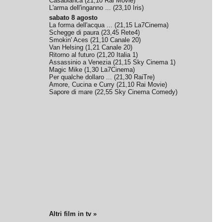
Casablanca
(
21,10
Rai Movie
)
L'arma dell'inganno ...
(
23,10
Iris
)
sabato 8 agosto
La forma dell'acqua ...
(
21,15
La7Cinema
)
Schegge di paura
(
23,45
Rete4
)
Smokin' Aces
(
21,10
Canale 20
)
Van Helsing
(
1,21
Canale 20
)
Ritorno al futuro
(
21,20
Italia 1
)
Assassinio a Venezia
(
21,15
Sky Cinema 1
)
Magic Mike
(
1,30
La7Cinema
)
Per qualche dollaro ...
(
21,30
RaiTre
)
Amore, Cucina e Curry
(
21,10
Rai Movie
)
Sapore di mare
(
22,55
Sky Cinema Comedy
)
Altri film in tv »