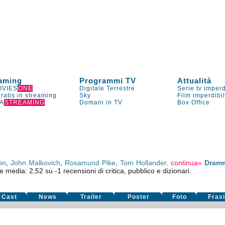
aming
Programmi TV
Attualità
VIES
ONE
Digitale Terrestre
Serie tv imperd
gratis in streaming
Sky
Film imperdibi
A
STREAMING
Domani in TV
Box Office
on
,
John Malkovich
,
Rosamund Pike
,
Tom Hollander
.
continua»
Dramm
ne media:
2,52
su
-1
recensioni di critica, pubblico e dizionari.
Cast
News
Trailer
Poster
Foto
Fras