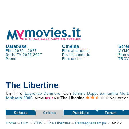
Database
Cinema
Stre
Film 2026
-
2027
Film al cinema
MYMO
Serie TV
2026
2027
Prossimamente
Film 
Premi
Film uscita
TROV
The Libertine
Un film di
Laurence Dunmore
. Con
Johnny Depp
,
Samantha Mort
febbraio 2006
.
The Libertine
valutazio
MYMO
NE
T
RO
Scheda
Critica
Pubblico
Forum
Home
»
Film
»
2005
»
The Libertine
»
Rassegnastampa
»
34542