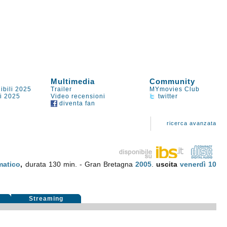
Multimedia
Community
ibili 2025
Trailer
MYmovies Club
li 2025
Video recensioni
twitter
diventa fan
ricerca avanzata
atico
,
durata 130 min. - Gran Bretagna
2005
.
uscita
venerdì 10
i
Streaming