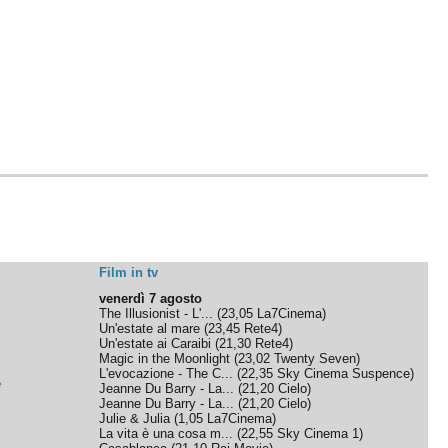
Film in tv
venerdì 7 agosto
The Illusionist - L'...
(
23,05
La7Cinema
)
Un'estate al mare
(
23,45
Rete4
)
Un'estate ai Caraibi
(
21,30
Rete4
)
Magic in the Moonlight
(
23,02
Twenty Seven
)
L'evocazione - The C...
(
22,35
Sky Cinema Suspence
)
e
Jeanne Du Barry - La...
(
21,20
Cielo
)
Jeanne Du Barry - La...
(
21,20
Cielo
)
Julie & Julia
(
1,05
La7Cinema
)
La vita è una cosa m...
(
22,55
Sky Cinema 1
)