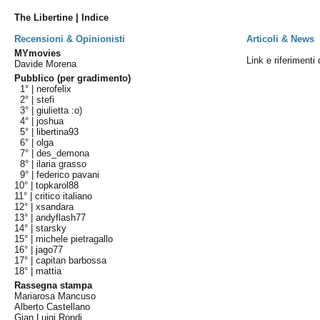
The Libertine | Indice
Recensioni & Opinionisti
Articoli & News
MYmovies
Link e riferimenti 
Davide Morena
Pubblico (per gradimento)
1° |
nerofelix
2° |
stefi
3° |
giulietta :o)
4° |
joshua
5° |
libertina93
6° |
olga
7° |
des_demona
8° |
ilaria grasso
9° |
federico pavani
10° |
topkarol88
11° |
critico italiano
12° |
xsandara
13° |
andyflash77
14° |
starsky
15° |
michele pietragallo
16° |
jago77
17° |
capitan barbossa
18° |
mattia
Rassegna stampa
Mariarosa Mancuso
Alberto Castellano
Gian Luigi Rondi