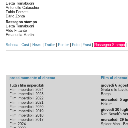
Lietta Tornabuoni
Antonello Catacchio
Fabio Ferzetti
Dario Zonta
Rassegna stampa
Lietta Tornabuoni
Aldo Fittante
Emanuela Martini
Scheda
|
Cast
|
News
|
Trailer
|
Poster
|
Foto
|
Frasi
|
Rassegna Stampa
prossimamente al cinema
Film al cinema
Tutti i film imperdibili
giovedì 6 agos
Film imperdibili 2024
Greta e le favol
Film imperdibili 2023
Borgo
Film imperdibili 2022
mercoledì 5 ag
Film imperdibili 2021
Hokum
Film imperdibili 2020
giovedì 30 lugl
Film imperdibili 2019
Kim Novak's Ver
Film imperdibili 2018
Film imperdibili 2017
mercoledì 29 lu
Film 2024
Spider-Man - B