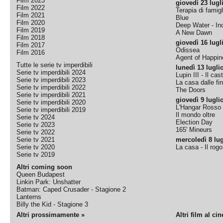
Film 2023
giovedì 23 lugl
Film 2022
Terapia di famigl
Film 2021
Blue
Film 2020
Deep Water - Inc
Film 2019
A New Dawn
Film 2018
giovedì 16 lugl
Film 2017
Odissea
Film 2016
Agent of Happine
Tutte le serie tv imperdibili
lunedì 13 lugli
Serie tv imperdibili 2024
Lupin III - Il cas
Serie tv imperdibili 2023
La casa dalle fi
Serie tv imperdibili 2022
The Doors
Serie tv imperdibili 2021
giovedì 9 lugli
Serie tv imperdibili 2020
L'Hangar Rosso
Serie tv imperdibili 2019
Il mondo oltre
Serie tv 2024
Election Day
Serie tv 2023
165' Mineurs
Serie tv 2022
Serie tv 2021
mercoledì 8 lug
Serie tv 2020
La casa - Il rog
Serie tv 2019
Altri coming soon
Queen Budapest
Linkin Park: Unshatter
Batman: Caped Crusader - Stagione 2
Lanterns
Billy the Kid - Stagione 3
Altri prossimamente »
Altri film al ci