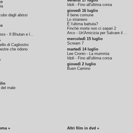
venerdì 17 luglio
io
Idoli - Fino all'ultima corsa
ia
giovedì 16 luglio
ubo dagli abissi
Il bene comune
Lo straniero
È l'ultima battuta?
io
Finchè morte non ci separi 2
Arco - Un'Amicizia per Salvare il ...
ss - Il Bhutan e l...
mercoledì 15 luglio
o
Scream 7
tello di Cagliostro
nestre che ridono
martedì 14 luglio
Lee Cronin - La mummia
Idoli - Fino all'ultima corsa
o
giovedì 2 luglio
Buen Camino
lio
o del male
nema »
Altri film in dvd »