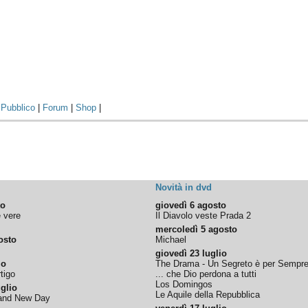
|
Pubblico
|
Forum
|
Shop
|
Novità in dvd
to
giovedì 6 agosto
e vere
Il Diavolo veste Prada 2
mercoledì 5 agosto
osto
Michael
giovedì 23 luglio
io
The Drama - Un Segreto è per Sempr
tigo
... che Dio perdona a tutti
Los Domingos
glio
Le Aquile della Repubblica
rand New Day