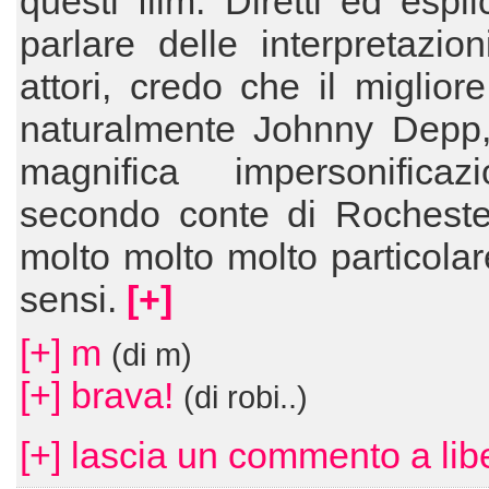
questi film. Diretti ed espli
parlare delle interpretazion
attori, credo che il migliore
naturalmente Johnny Depp
magnifica impersonifica
secondo conte di Rochester
molto molto molto particolare,
sensi.
[+]
[+] m
(di m)
[+] brava!
(di robi..)
[+] lascia un commento a lib