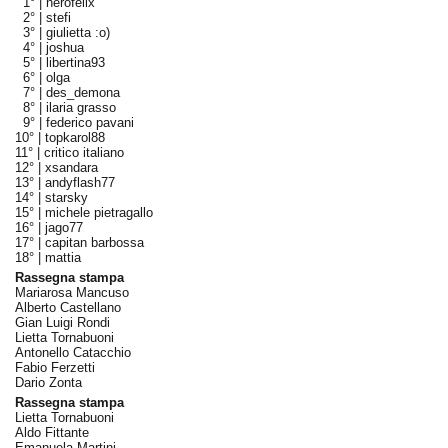
1° |
nerofelix
2° |
stefi
3° |
giulietta :o)
4° |
joshua
5° |
libertina93
6° |
olga
7° |
des_demona
8° |
ilaria grasso
9° |
federico pavani
10° |
topkarol88
11° |
critico italiano
12° |
xsandara
13° |
andyflash77
14° |
starsky
15° |
michele pietragallo
16° |
jago77
17° |
capitan barbossa
18° |
mattia
Rassegna stampa
Mariarosa Mancuso
Alberto Castellano
Gian Luigi Rondi
Lietta Tornabuoni
Antonello Catacchio
Fabio Ferzetti
Dario Zonta
Rassegna stampa
Lietta Tornabuoni
Aldo Fittante
Emanuela Martini