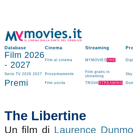
Database
Cinema
Streaming
Pr
Film 2026
Film al cinema
MYMOVIES
ONE
Digi
-
2027
Film gratis in
Serie TV
2026
2027
Prossimamente
Sky
streaming
Premi
Film uscita
TROVA
STREAMING
Dom
The Libertine
Un film di
Laurence Dunmo