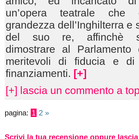
amico, ed incaricato di
un’opera teatrale che e
grandezza dell’Inghilterra e 
del suo re, affinchè 
dimostrare al Parlamento 
meritevoli di fiducia e di
finanziamenti.
[+]
[+] lascia un commento a to
pagina:
1
2
»
Scrivi la tua recensione oppure lasc