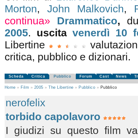
Morton
,
John Malkovich
,
continua»
Drammatico
,
du
2005
.
uscita
venerdì 10
Libertine
valutazio
critica, pubblico e dizionari.
Scheda
Critica
Pubblico
Forum
Cast
News
T
Home
»
Film
»
2005
»
The Libertine
»
Pubblico
»
Pubblico
nerofelix
torbido capolavoro
I giudizi su questo film v