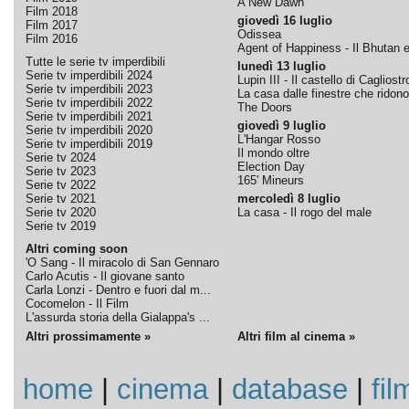
A New Dawn
Film 2018
giovedì 16 luglio
Film 2017
Odissea
Film 2016
Agent of Happiness - Il Bhutan e 
Tutte le serie tv imperdibili
lunedì 13 luglio
Serie tv imperdibili 2024
Lupin III - Il castello di Cagliostr
Serie tv imperdibili 2023
La casa dalle finestre che ridono
Serie tv imperdibili 2022
The Doors
Serie tv imperdibili 2021
giovedì 9 luglio
Serie tv imperdibili 2020
L'Hangar Rosso
Serie tv imperdibili 2019
Il mondo oltre
Serie tv 2024
Election Day
Serie tv 2023
165' Mineurs
Serie tv 2022
Serie tv 2021
mercoledì 8 luglio
Serie tv 2020
La casa - Il rogo del male
Serie tv 2019
Altri coming soon
'O Sang - Il miracolo di San Gennaro
Carlo Acutis - Il giovane santo
Carla Lonzi - Dentro e fuori dal m...
Cocomelon - Il Film
L'assurda storia della Gialappa's ...
Altri prossimamente »
Altri film al cinema »
home
|
cinema
|
database
|
fil