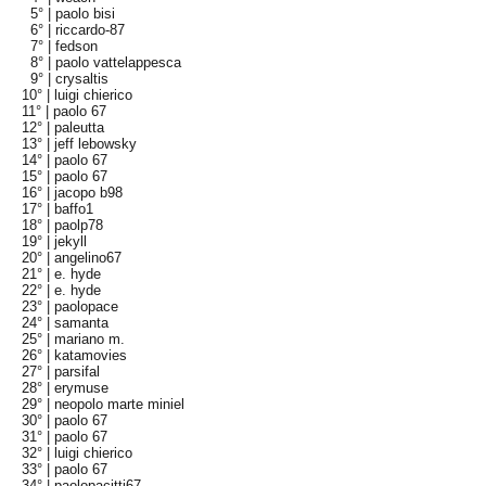
5° |
paolo bisi
6° |
riccardo-87
7° |
fedson
8° |
paolo vattelappesca
9° |
crysaltis
10° |
luigi chierico
11° |
paolo 67
12° |
paleutta
13° |
jeff lebowsky
14° |
paolo 67
15° |
paolo 67
16° |
jacopo b98
17° |
baffo1
18° |
paolp78
19° |
jekyll
20° |
angelino67
21° |
e. hyde
22° |
e. hyde
23° |
paolopace
24° |
samanta
25° |
mariano m.
26° |
katamovies
27° |
parsifal
28° |
erymuse
29° |
neopolo marte miniel
30° |
paolo 67
31° |
paolo 67
32° |
luigi chierico
33° |
paolo 67
34° |
paolopacitti67