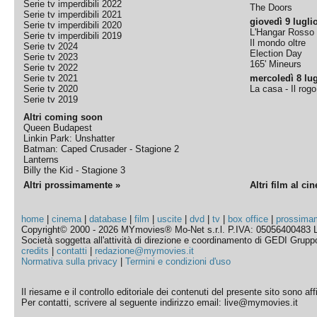
Serie tv imperdibili 2022
The Doors
Serie tv imperdibili 2021
giovedì 9 lugli
Serie tv imperdibili 2020
L'Hangar Rosso
Serie tv imperdibili 2019
Il mondo oltre
Serie tv 2024
Election Day
Serie tv 2023
165' Mineurs
Serie tv 2022
Serie tv 2021
mercoledì 8 lug
Serie tv 2020
La casa - Il rog
Serie tv 2019
Altri coming soon
Queen Budapest
Linkin Park: Unshatter
Batman: Caped Crusader - Stagione 2
Lanterns
Billy the Kid - Stagione 3
Altri prossimamente »
Altri film al ci
home
|
cinema
|
database
|
film
|
uscite
|
dvd
|
tv
|
box office
|
prossima
Copyright© 2000 - 2026 MYmovies® Mo-Net s.r.l. P.IVA: 05056400483 L
Società soggetta all'attività di direzione e coordinamento di GEDI Gruppo E
credits
|
contatti
|
redazione@mymovies.it
Normativa sulla privacy
|
Termini e condizioni d'uso
Il riesame e il controllo editoriale dei contenuti del presente sito sono a
Per contatti, scrivere al seguente indirizzo email: live@mymovies.it