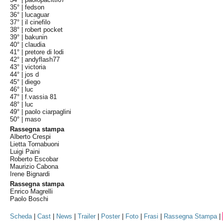
35° |
fedson
36° |
lucaguar
37° |
il cinefilo
38° |
robert pocket
39° |
bakunin
40° |
claudia
41° |
pretore di lodi
42° |
andyflash77
43° |
victoria
44° |
jos d
45° |
diego
46° |
luc
47° |
f.vassia 81
48° |
luc
49° |
paolo ciarpaglini
50° |
maso
Rassegna stampa
Alberto Crespi
Lietta Tornabuoni
Luigi Paini
Roberto Escobar
Maurizio Cabona
Irene Bignardi
Rassegna stampa
Enrico Magrelli
Paolo Boschi
Scheda
|
Cast
|
News
|
Trailer
|
Poster
|
Foto
|
Frasi
|
Rassegna Stampa
|