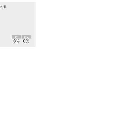
e di
Sì
No
0%
0%