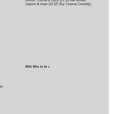
Amore, Cucina e Curry
(
21,10
Rai Movie
)
Sapore di mare
(
22,55
Sky Cinema Comedy
)
Altri film in tv »
le.