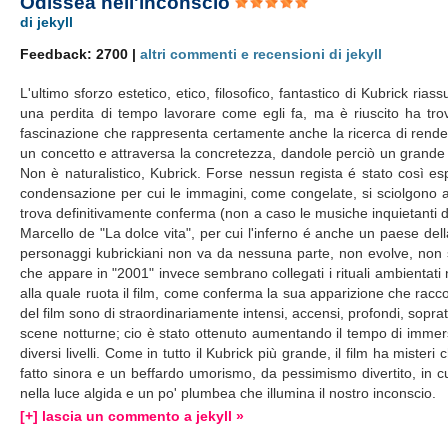
Odissea nell'inconscio
di jekyll
Feedback: 2700 |
altri commenti e recensioni di jekyll
L'ultimo sforzo estetico, etico, filosofico, fantastico di Kubrick ria
una perdita di tempo lavorare come egli fa, ma è riuscito ha trov
fascinazione che rappresenta certamente anche la ricerca di rende
un concetto e attraversa la concretezza, dandole perciò un grande 
Non è naturalistico, Kubrick. Forse nessun regista é stato così e
condensazione per cui le immagini, come congelate, si sciolgono al
trova definitivamente conferma (non a caso le musiche inquietanti di L
Marcello de "La dolce vita", per cui l'inferno é anche un paese del
personaggi kubrickiani non va da nessuna parte, non evolve, non s
che appare in "2001" invece sembrano collegati i rituali ambientati n
alla quale ruota il film, come conferma la sua apparizione che raccorda
del film sono di straordinariamente intensi, accensi, profondi, soprat
scene notturne; cio è stato ottenuto aumentando il tempo di immersi
diversi livelli. Come in tutto il Kubrick più grande, il film ha mist
fatto sinora e un beffardo umorismo, da pessimismo divertito, in cu
nella luce algida e un po' plumbea che illumina il nostro inconscio.
[+] lascia un commento a jekyll »