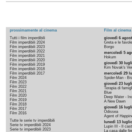
prossimamente al cinema
Film al cinema
Tutti i film imperdibili
giovedì 6 agos
Film imperdibili 2024
Greta e le favol
Film imperdibili 2023
Borgo
Film imperdibili 2022
mercoledì 5 ag
Film imperdibili 2021
Hokum
Film imperdibili 2020
giovedì 30 lugl
Film imperdibili 2019
Kim Novak's Ver
Film imperdibili 2018
Film imperdibili 2017
mercoledì 29 lu
Film 2024
Spider-Man - B
Film 2023
giovedì 23 lugl
Film 2022
Terapia di famigl
Film 2021
Blue
Film 2020
Deep Water - Inc
Film 2019
A New Dawn
Film 2018
giovedì 16 lugl
Film 2017
Odissea
Film 2016
Agent of Happine
Tutte le serie tv imperdibili
lunedì 13 lugli
Serie tv imperdibili 2024
Lupin III - Il cas
Serie tv imperdibili 2023
La casa dalle fi