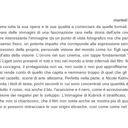
martedì
ssume tutta la sua opera e le sue qualità a cominciare da quelle formali.
are delle immagini di una fascinazione rara nella storia dell'arte ci
re interessante l'immagine da un punto di vista fotografico ma che pa
senso fisico, un potente impatto che corrisponde alla espressione sens
spressivo della propria, personale visione del mondo come lui. Egli o
l'atto della visione. L'orrore nel suo cinema, con tappe fondamentali 
igeti sono presenti in tutti e tre) nel mondo a tinte infernali del film. 
la cuccagna, il protagonista non sa, non vuole o non può approffitarne.
i rende conto di quello che capita e nemmeno troppo di quel che gli c
el castello, scene di arte altissima. Perfetta nella parte, é Nicole Kidm
 i titoli di testa, pochi secondi in cui sono concentrati una quantità di s
tutto il rosso, ma anche il blu, l'arancione e il nero, come é eccezionale
one dei negativi per lo sviluppo. L'immagine di Kubrick é stratificata,
eri che non si chiariscono, che il film non svela anche se mostra più di 
i si possono rintracciare le sue origini ebraiche, così come come nel 