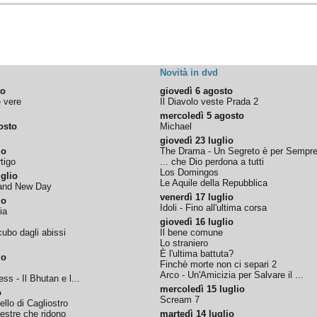
Novità in dvd
to
giovedì 6 agosto
e vere
Il Diavolo veste Prada 2
mercoledì 5 agosto
osto
Michael
giovedì 23 luglio
io
The Drama - Un Segreto è per Sempr
tigo
... che Dio perdona a tutti
Los Domingos
glio
Le Aquile della Repubblica
rand New Day
venerdì 17 luglio
io
Idoli - Fino all'ultima corsa
ia
giovedì 16 luglio
ubo dagli abissi
Il bene comune
Lo straniero
È l'ultima battuta?
io
Finchè morte non ci separi 2
Arco - Un'Amicizia per Salvare il ...
ss - Il Bhutan e l...
mercoledì 15 luglio
o
Scream 7
tello di Cagliostro
nestre che ridono
martedì 14 luglio