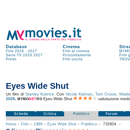
Database
Cinema
Stre
Film 2026
-
2027
Film al cinema
MYMO
Serie TV
2026
2027
Prossimamente
Film 
Premi
Film uscita
TROV
Eyes Wide Shut
Un film di
Stanley Kubrick
. Con
Nicole Kidman
,
Tom Cruise
,
Madis
2026
.
Eyes Wide Shut
valutazione medi
MYMO
NE
T
RO
Scheda
Critica
Pubblico
Forum
Home
»
Film
»
1999
»
Eyes Wide Shut
»
Pubblico
»
733934
»