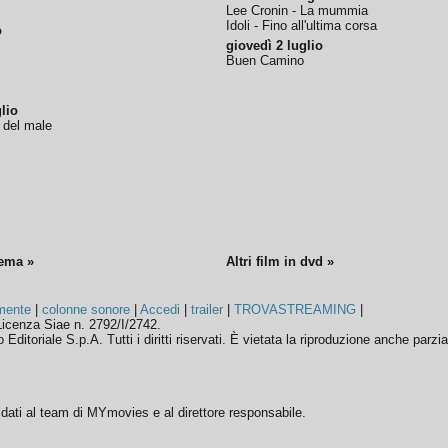
Lee Cronin - La mummia
Idoli - Fino all'ultima corsa
o
giovedì 2 luglio
Buen Camino
lio
o del male
nema »
Altri film in dvd »
mente
|
colonne sonore
|
Accedi
|
trailer
|
TROVASTREAMING
|
icenza Siae n. 2792/I/2742.
ditoriale S.p.A. Tutti i diritti riservati. È vietata la riproduzione anche parzia
ffidati al team di MYmovies e al direttore responsabile.