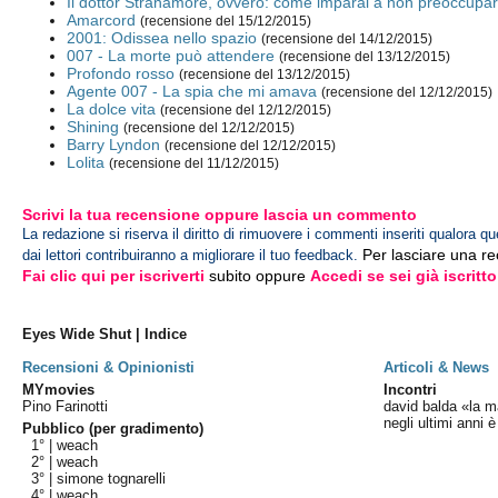
Il dottor Stranamore, ovvero: come imparai a non preoccup
Amarcord
(recensione del 15/12/2015)
2001: Odissea nello spazio
(recensione del 14/12/2015)
007 - La morte può attendere
(recensione del 13/12/2015)
Profondo rosso
(recensione del 13/12/2015)
Agente 007 - La spia che mi amava
(recensione del 12/12/2015)
La dolce vita
(recensione del 12/12/2015)
Shining
(recensione del 12/12/2015)
Barry Lyndon
(recensione del 12/12/2015)
Lolita
(recensione del 11/12/2015)
Scrivi la tua recensione oppure lascia un commento
La redazione si riserva il diritto di rimuovere i commenti inseriti qualora qu
Per lasciare una r
dai lettori contribuiranno a migliorare il tuo feedback.
Fai clic qui per iscriverti
subito oppure
Accedi se sei già iscritto
Eyes Wide Shut | Indice
Recensioni & Opinionisti
Articoli & News
MYmovies
Incontri
Pino Farinotti
david balda «la m
negli ultimi anni
Pubblico (per gradimento)
1° |
weach
2° |
weach
3° |
simone tognarelli
4° |
weach