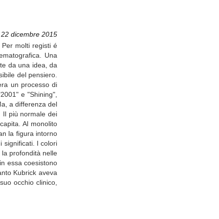
 22 dicembre 2015
 Per molti registi é
nematografica. Una
rte da una idea, da
ibile del pensiero.
pera un processo di
"2001" e "Shining",
Ma, a differenza del
 Il più normale dei
apita. Al monolito
an la figura intorno
ignificati. I colori
 la profondità nelle
 in essa coesistono
quanto Kubrick aveva
suo occhio clinico,