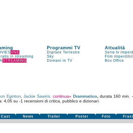
aming
Programmi TV
Attualità
VIES
ONE
Digitale Terrestre
Serie tv imperd
gratis in streaming
Sky
Film imperdibi
A
STREAMING
Domani in TV
Box Office
on Eginton
,
Jackie Sawiris
.
continua»
Drammatico
,
durata 160 min.
a:
4,05
su
-1
recensioni di critica, pubblico e dizionari.
Cast
News
Trailer
Poster
Foto
Fras