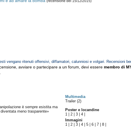
armi e ad amare la bomba
(recensione del 15/12/2015)
esti vengano ritenuti offensivi, diffamatori, calunniosi e volgari. Recensioni be
ecensione, avviare o partecipare a un forum, devi essere
membro di M
.
Multimedia
Trailer (2)
anipolazione è sempre esistita ma
Poster e locandine
 è diventata meno trasparente»
1
|
2
|
3
|
4
|
Immagini
1
|
2
|
3
|
4
|
5
|
6
|
7
|
8
|