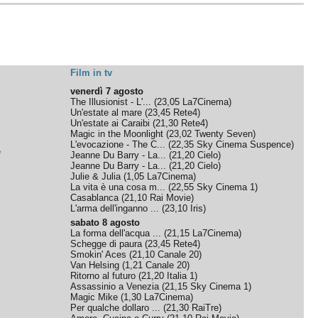
Film in tv
venerdì 7 agosto
The Illusionist - L'...
(
23,05
La7Cinema
)
Un'estate al mare
(
23,45
Rete4
)
Un'estate ai Caraibi
(
21,30
Rete4
)
Magic in the Moonlight
(
23,02
Twenty Seven
)
L'evocazione - The C...
(
22,35
Sky Cinema Suspence
)
e
Jeanne Du Barry - La...
(
21,20
Cielo
)
Jeanne Du Barry - La...
(
21,20
Cielo
)
Julie & Julia
(
1,05
La7Cinema
)
La vita è una cosa m...
(
22,55
Sky Cinema 1
)
Casablanca
(
21,10
Rai Movie
)
L'arma dell'inganno ...
(
23,10
Iris
)
sabato 8 agosto
La forma dell'acqua ...
(
21,15
La7Cinema
)
Schegge di paura
(
23,45
Rete4
)
Smokin' Aces
(
21,10
Canale 20
)
Van Helsing
(
1,21
Canale 20
)
Ritorno al futuro
(
21,20
Italia 1
)
Assassinio a Venezia
(
21,15
Sky Cinema 1
)
Magic Mike
(
1,30
La7Cinema
)
Per qualche dollaro ...
(
21,30
RaiTre
)