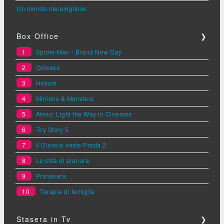
Un mondo meraviglioso
Box Office
❯
1
Spider-Man - Brand New Day
2
Odissea
3
Hokum
4
Minions & Monsters
5
Ateez: Light the Way in Cinemas
6
Toy Story 5
7
Il Diavolo veste Prada 2
8
Le città di pianura
9
Primavera
10
Terapia di famiglia
Stasera in Tv
❯