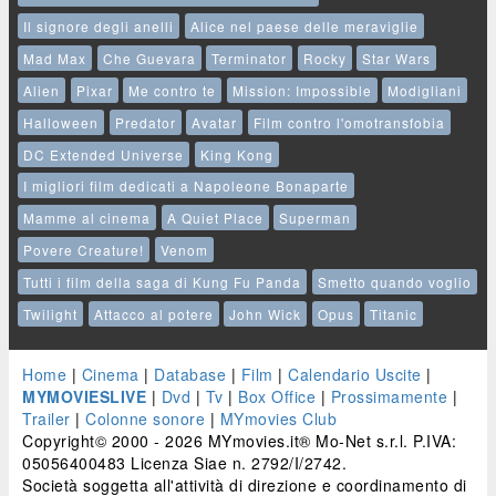
Il signore degli anelli
Alice nel paese delle meraviglie
Mad Max
Che Guevara
Terminator
Rocky
Star Wars
Alien
Pixar
Me contro te
Mission: Impossible
Modigliani
Halloween
Predator
Avatar
Film contro l'omotransfobia
DC Extended Universe
King Kong
I migliori film dedicati a Napoleone Bonaparte
Mamme al cinema
A Quiet Place
Superman
Povere Creature!
Venom
Tutti i film della saga di Kung Fu Panda
Smetto quando voglio
Twilight
Attacco al potere
John Wick
Opus
Titanic
Home
|
Cinema
|
Database
|
Film
|
Calendario Uscite
|
MYMOVIESLIVE
|
Dvd
|
Tv
|
Box Office
|
Prossimamente
|
Trailer
|
Colonne sonore
|
MYmovies Club
Copyright© 2000 - 2026 MYmovies.it® Mo-Net s.r.l. P.IVA:
05056400483 Licenza Siae n. 2792/I/2742.
Società soggetta all'attività di direzione e coordinamento di