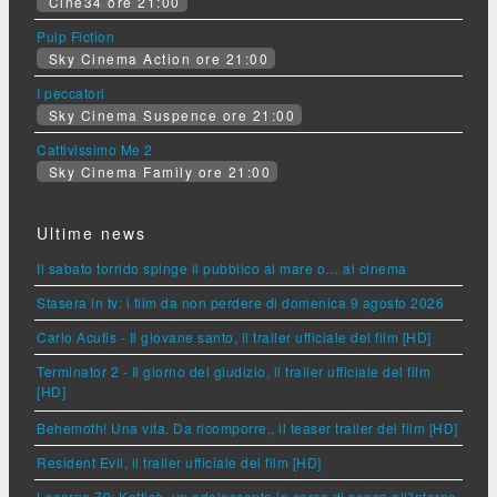
Cine34 ore 21:00
Pulp Fiction
Sky Cinema Action ore 21:00
I peccatori
Sky Cinema Suspence ore 21:00
Cattivissimo Me 2
Sky Cinema Family ore 21:00
Ultime news
Il sabato torrido spinge il pubblico al mare o… al cinema
Stasera in tv: i film da non perdere di domenica 9 agosto 2026
Carlo Acutis - Il giovane santo, il trailer ufficiale del film [HD]
Terminator 2 - Il giorno del giudizio, il trailer ufficiale del film
[HD]
Behemoth! Una vita. Da ricomporre., il teaser trailer del film [HD]
Resident Evil, il trailer ufficiale del film [HD]
Locarno 79: Ketticè, un adolescente in cerca di senso all'interno