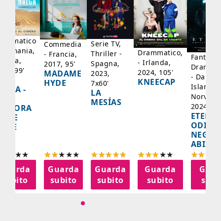
rammatico
Serie TV,
Commedia
 Germania,
Drammatico,
Thriller -
- Francia,
Fantasci
rancia,
- Irlanda,
Spagna,
2017, 95'
Drammat
025, 99'
2024, 105'
MADAME
2023,
- Danima
ADY
KNEECAP
HYDE
7x60'
Islanda,
AZCA -
LA
Norvegi
A
MESÍAS
2024, 10
IGNORA
ETERNA
ELLE
ODISS
INEE
NEGLI
ABISSI
Guarda
Guarda
Guarda
Guarda
Guar
subito
subito
subito
subito
subi