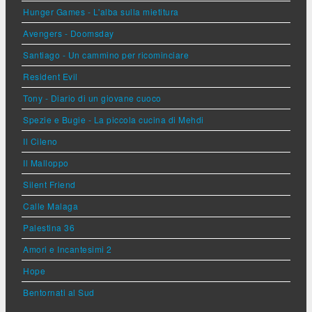
Hunger Games - L'alba sulla mietitura
Avengers - Doomsday
Santiago - Un cammino per ricominciare
Resident Evil
Tony - Diario di un giovane cuoco
Spezie e Bugie - La piccola cucina di Mehdi
Il Cileno
Il Malloppo
Silent Friend
Calle Malaga
Palestina 36
Amori e Incantesimi 2
Hope
Bentornati al Sud