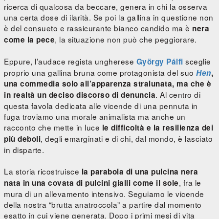
ricerca di qualcosa da beccare, genera in chi la osserva
una certa dose di ilarità. Se poi la gallina in questione non
è del consueto e rassicurante bianco candido ma è
nera
, la situazione non può che peggiorare.
come la pece
Eppure, l’audace regista ungherese
sceglie
György Pálfi
proprio una gallina bruna come protagonista del suo
Hen
,
una commedia solo all’apparenza stralunata, ma che è
. Al centro di
in realtà un deciso discorso di denuncia
questa favola dedicata alle vicende di una pennuta in
fuga troviamo una morale animalista ma anche un
racconto che mette in luce
le difficoltà e la resilienza dei
, degli emarginati e di chi, dal mondo, è lasciato
più deboli
in disparte.
La storia ricostruisce
la parabola di una pulcina nera
, fra le
nata in una covata di pulcini gialli come il sole
mura di un allevamento intensivo. Seguiamo le vicende
della nostra “brutta anatroccola” a partire dal momento
esatto in cui viene generata. Dopo i primi mesi di vita