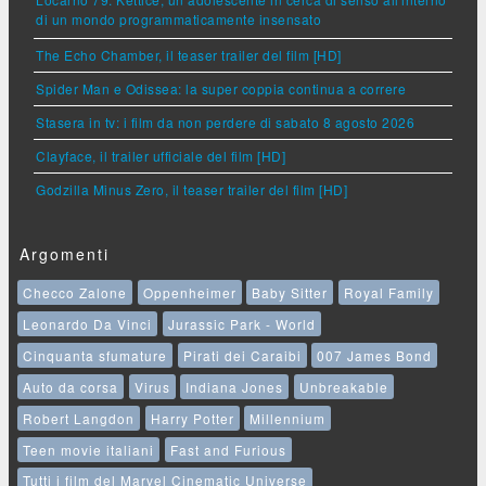
di un mondo programmaticamente insensato
The Echo Chamber, il teaser trailer del film [HD]
Spider Man e Odissea: la super coppia continua a correre
Stasera in tv: i film da non perdere di sabato 8 agosto 2026
Clayface, il trailer ufficiale del film [HD]
Godzilla Minus Zero, il teaser trailer del film [HD]
Argomenti
Checco Zalone
Oppenheimer
Baby Sitter
Royal Family
Leonardo Da Vinci
Jurassic Park - World
Cinquanta sfumature
Pirati dei Caraibi
007 James Bond
Auto da corsa
Virus
Indiana Jones
Unbreakable
Robert Langdon
Harry Potter
Millennium
Teen movie italiani
Fast and Furious
Tutti i film del Marvel Cinematic Universe