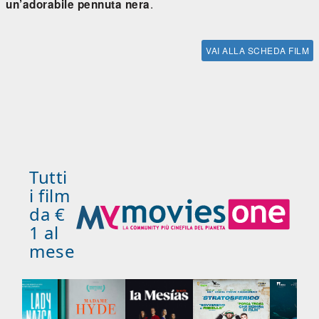
.
un’adorabile pennuta nera
VAI ALLA SCHEDA FILM
Tutti
i film
da €
1 al
mese