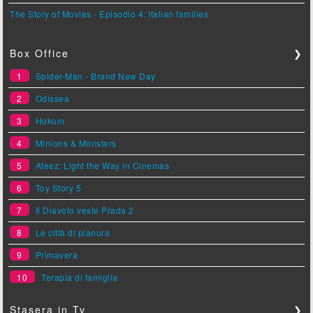
The Story of Movies - Episodio 4: Italian families
Box Office
❯
1
Spider-Man - Brand New Day
2
Odissea
3
Hokum
4
Minions & Monsters
5
Ateez: Light the Way in Cinemas
6
Toy Story 5
7
Il Diavolo veste Prada 2
8
Le città di pianura
9
Primavera
10
Terapia di famiglia
Stasera in Tv
❯