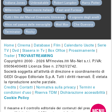
Indiana Jones
Unbreakable
Robert Langdon
Harry Potter
Millennium
Teen movie italiani
Fast and Furious
Tutti i film del Marvel Cinematic Universe
Il signore degli anelli
Alice nel paese delle meraviglie
Mad Max
Che Guevara
Terminator
Rocky
Home
|
Cinema
|
Database
|
Film
|
Calendario Uscite
|
Serie
TV
|
Dvd
|
Stasera in Tv
|
Box Office
|
Prossimamente
|
Trailer
|
TROVASTREAMING
Copyright© 2000 - 2026 MYmovies.it® Mo-Net s.r.l. P.IVA:
05056400483 Licenza Siae n. 2792/I/2742.
Società soggetta all'attività di direzione e coordinamento di
GEDI Gruppo Editoriale S.p.A. Tutti i diritti riservati. È vietata
la riproduzione anche parziale.
Credits
|
Contatti
|
Normativa sulla privacy
|
Termini e
condizioni d'uso
|
Riserva TDM
|
Dichiarazione accessibilità
|
Cookie Policy
Il riesame e il controllo editoriale dei contenuti del presente sito