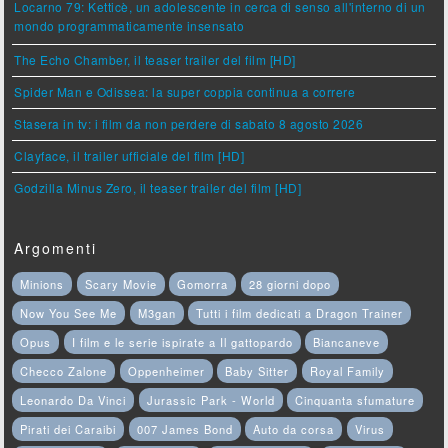
Locarno 79: Ketticè, un adolescente in cerca di senso all'interno di un
mondo programmaticamente insensato
The Echo Chamber, il teaser trailer del film [HD]
Spider Man e Odissea: la super coppia continua a correre
Stasera in tv: i film da non perdere di sabato 8 agosto 2026
Clayface, il trailer ufficiale del film [HD]
Godzilla Minus Zero, il teaser trailer del film [HD]
Argomenti
Minions
Scary Movie
Gomorra
28 giorni dopo
Now You See Me
M3gan
Tutti i film dedicati a Dragon Trainer
Opus
I film e le serie ispirate a Il gattopardo
Biancaneve
Checco Zalone
Oppenheimer
Baby Sitter
Royal Family
Leonardo Da Vinci
Jurassic Park - World
Cinquanta sfumature
Pirati dei Caraibi
007 James Bond
Auto da corsa
Virus