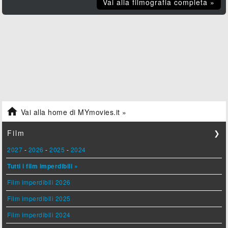
Vai alla filmografia completa »

Vai alla home di MYmovies.it »
Film
❯
2027
-
2026
-
2025
-
2024
Tutti i film imperdibili »
Film imperdibili 2026
Film imperdibili 2025
Film imperdibili 2024