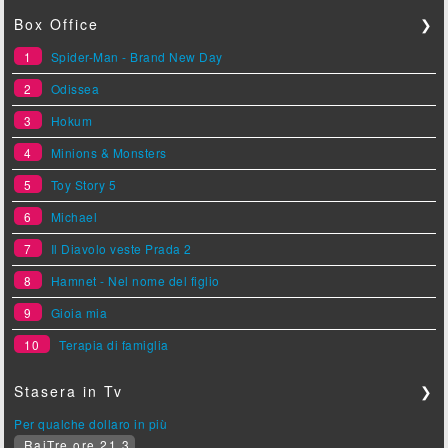
Box Office
❯
1
Spider-Man - Brand New Day
2
Odissea
3
Hokum
4
Minions & Monsters
5
Toy Story 5
6
Michael
7
Il Diavolo veste Prada 2
8
Hamnet - Nel nome del figlio
9
Gioia mia
10
Terapia di famiglia
Stasera in Tv
❯
Per qualche dollaro in più
RaiTre ore 21.3