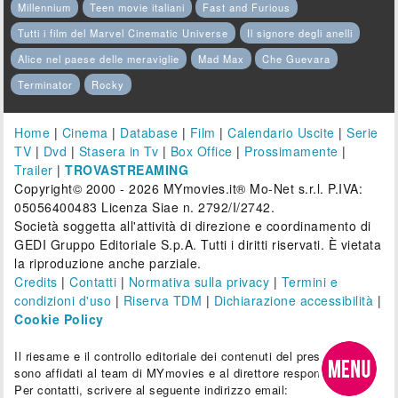
Millennium
Teen movie italiani
Fast and Furious
Tutti i film del Marvel Cinematic Universe
Il signore degli anelli
Alice nel paese delle meraviglie
Mad Max
Che Guevara
Terminator
Rocky
Home
|
Cinema
|
Database
|
Film
|
Calendario Uscite
|
Serie
TV
|
Dvd
|
Stasera in Tv
|
Box Office
|
Prossimamente
|
Trailer
|
TROVASTREAMING
Copyright© 2000 - 2026 MYmovies.it® Mo-Net s.r.l. P.IVA:
05056400483 Licenza Siae n. 2792/I/2742.
Società soggetta all'attività di direzione e coordinamento di
GEDI Gruppo Editoriale S.p.A. Tutti i diritti riservati. È vietata
la riproduzione anche parziale.
Credits
|
Contatti
|
Normativa sulla privacy
|
Termini e
condizioni d'uso
|
Riserva TDM
|
Dichiarazione accessibilità
|
Cookie Policy
Il riesame e il controllo editoriale dei contenuti del presente sito
sono affidati al team di MYmovies e al direttore responsabile.
Per contatti, scrivere al seguente indirizzo email: