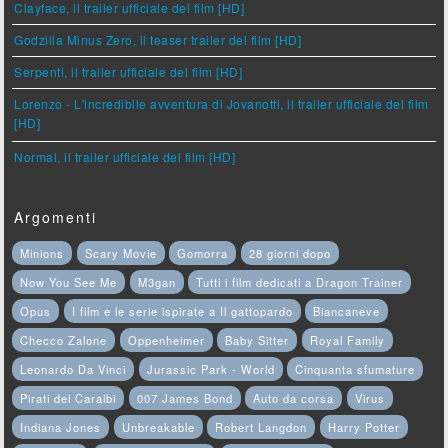
Clayface, il trailer ufficiale del film [HD]
Godzilla Minus Zero, il teaser trailer del film [HD]
Serpenti, il trailer ufficiale del film [HD]
Lorenzo - L'incredibile avventura di Jovanotti, il trailer ufficiale del film
[HD]
Normal, il trailer ufficiale del film [HD]
Argomenti
Minions
Scary Movie
Gomorra
28 giorni dopo
Now You See Me
M3gan
Tutti i film dedicati a Dragon Trainer
Opus
I film e le serie ispirate a Il gattopardo
Biancaneve
Checco Zalone
Oppenheimer
Baby Sitter
Royal Family
Leonardo Da Vinci
Jurassic Park - World
Cinquanta sfumature
Pirati dei Caraibi
007 James Bond
Auto da corsa
Virus
Indiana Jones
Unbreakable
Robert Langdon
Harry Potter