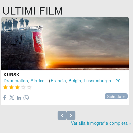
ULTIMI FILM
KURSK
Drammatico
,
Storico
- (
Francia
,
Belgio
,
Lussemburgo
-
2018
), 





Scheda »
Vai alla filmografia completa »