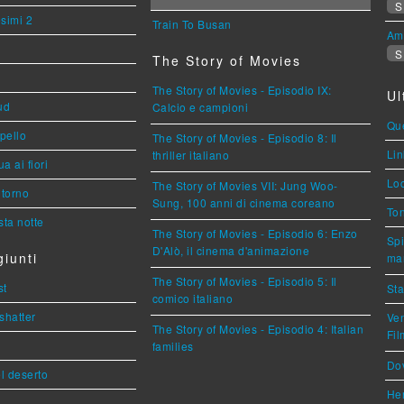
S
esimi 2
Train To Busan
Am
S
The Story of Movies
The Story of Movies - Episodio IX:
Ul
ud
Calcio e campioni
Que
ppello
The Story of Movies - Episodio 8: Il
Lin
thriller italiano
a ai fiori
Loc
The Story of Movies VII: Jung Woo-
torno
Sung, 100 anni di cinema coreano
Ton
ta notte
The Story of Movies - Episodio 6: Enzo
Spi
D'Alò, il cinema d'animazione
iunti
mar
The Story of Movies - Episodio 5: Il
st
Sta
comico italiano
shatter
Ven
The Story of Movies - Episodio 4: Italian
Fi
families
Dov
l deserto
Her