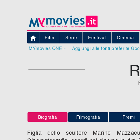

Film
Serie
Festival
Cinema
MYmovies ONE »
Aggiungi alle fonti preferite Go
R
Biografia
Filmografia
Premi
Figlia dello scultore Marino Mazzacu
Cinematografia, esordi nel cinema in