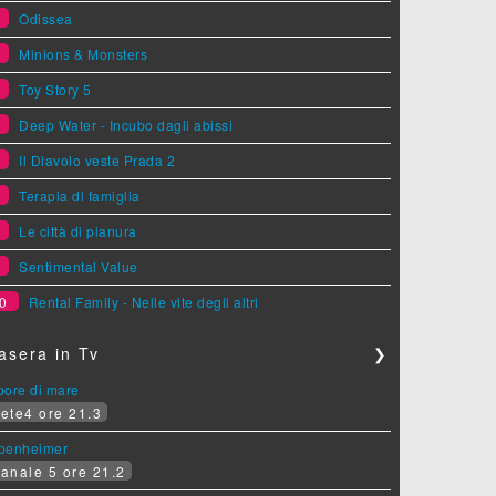
2
Odissea
3
Minions & Monsters
4
Toy Story 5
5
Deep Water - Incubo dagli abissi
6
Il Diavolo veste Prada 2
7
Terapia di famiglia
8
Le città di pianura
9
Sentimental Value
0
Rental Family - Nelle vite degli altri
asera in Tv
❯
pore di mare
ete4 ore 21.3
penheimer
anale 5 ore 21.2