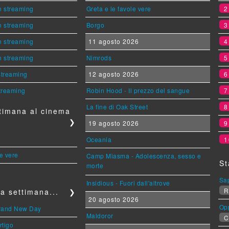
n streaming
Greta e le favole vere
n streaming
Borgo
n streaming
11 agosto 2026
n streaming
Nimrods
 streaming
12 agosto 2026
streaming
Robin Hood - Il prezzo del sangue
La fine di Oak Street
timana al cinema
❯
19 agosto 2026
Oceania
1
le vere
Camp Miasma - Adolescenza, sesso e
St
morte
Sa
Insidious - Fuori dall'altrove
R
a settimana...
❯
20 agosto 2026
Op
Brand New Day
Maldoror
C
rtigo