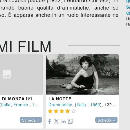
 519 Codice penale
R
ostrando buone qualità drammatiche, anche se
S
C
ievo. È apparsa anche in un ruolo interessante ne
Un
H
MI FILM
DI MONZA [2]
LA NOTTE
I 
(
Italia
,
Francia
-
1962
), 100 min.
Drammatico
, (
Italia
-
1960
), 122 min.
Dr







Scheda »
Scheda »