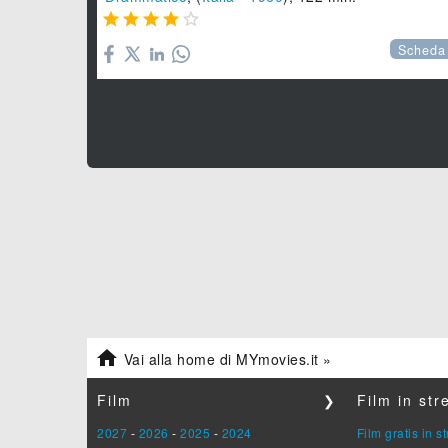





Scheda

Vai alla home di MYmovies.it »
Film
❯
Film in st
2027
-
2026
-
2025
-
2024
Film gratis in 