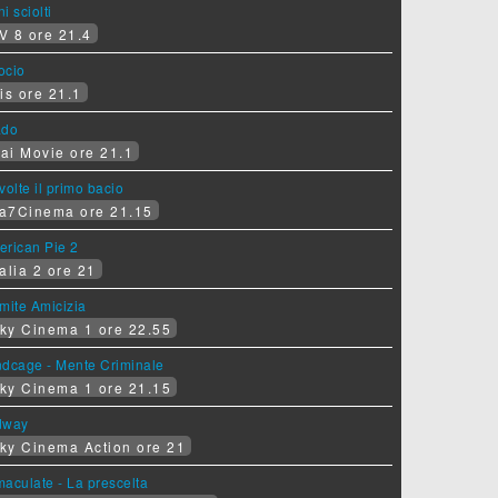
i sciolti
V 8 ore 21.4
socio
is ore 21.1
ado
ai Movie ore 21.1
volte il primo bacio
a7Cinema ore 21.15
erican Pie 2
alia 2 ore 21
mite Amicizia
ky Cinema 1 ore 22.55
ndcage - Mente Criminale
ky Cinema 1 ore 21.15
dway
ky Cinema Action ore 21
aculate - La prescelta