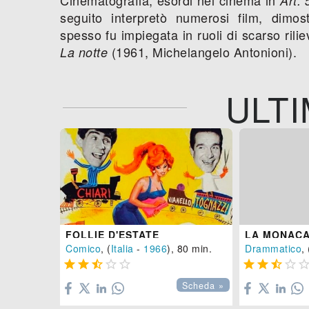
Art.
seguito interpretò numerosi film, dim
spesso fu impiegata in ruoli di scarso ril
(1961, Michelangelo Antonioni).
La notte
ULTI
FOLLIE D'ESTATE
LA MONACA 
Comico
, (
Italia
-
1966
), 80 min.
Drammatico
, 









Scheda »