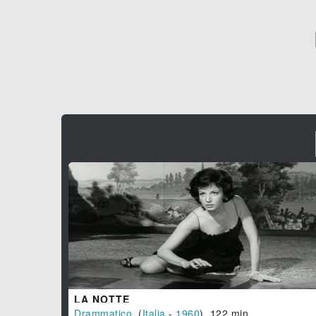
LA NOTTE
Drammatico
, (
Italia
-
1960
), 122 min.