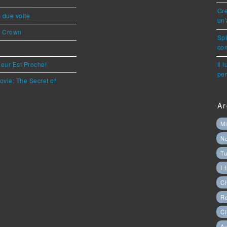
Gre
ì due volte
un'
s Crown
Sp
com
eur Est Proche!
Il 
per
ovie: The Secret of
Ar
Mi
N
Tu
I 
C
Ro
Ci
Au