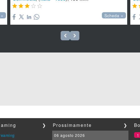






 »
Scheda »
reaming
❯
Prossimamente
❯
Bo
streaming
06 agosto 2026