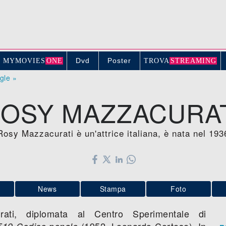
Dvd
Poster
MYMOVIE
S
ONE
TROV
A
STREAMING
ogle »
OSY MAZZACURA
Rosy Mazzacurati è un'attrice italiana, è nata nel 193
News
Stampa
Foto
rati, diplomata al Centro Sperimentale di
(1952, Leonardo Cortese). In