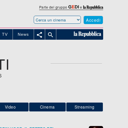
Parte del gruppo
e
Accedi


TV
News
TI
6
Video
Cinema
Streaming