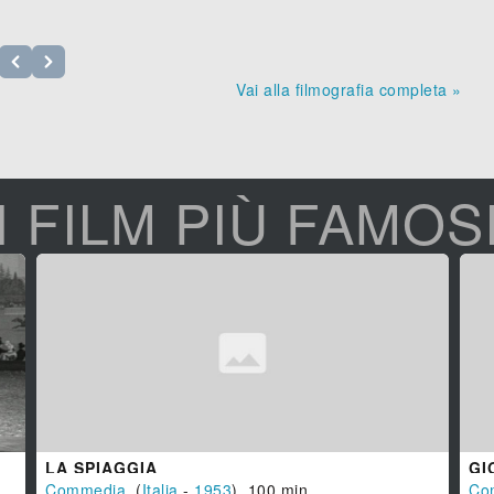
Vai alla filmografia completa »
I FILM PIÙ FAMOS
LA SPIAGGIA
GI
Commedia
, (
Italia
-
1953
), 100 min.
Co