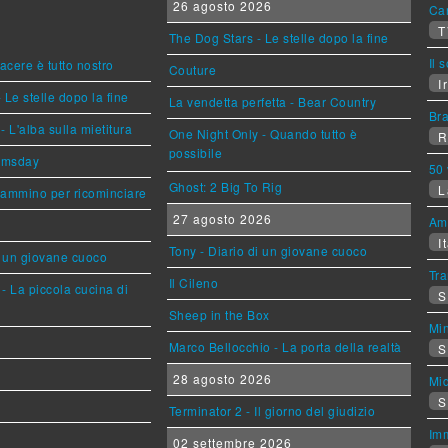
26 agosto 2026
Can
T
The Dog Stars - Le stelle dopo la fine
Il 
piacere è tutto nostro
Couture
Ir
 Le stelle dopo la fine
La vendetta perfetta - Bear Country
Br
L'alba sulla mietitura
One Night Only - Quando tutto è
R
possibile
omsday
50 
Ghost: 2 Big To Rig
L
cammino per ricominciare
27 agosto 2026
Am
It
Tony - Diario di un giovane cuoco
i un giovane cuoco
Tra
Il Cileno
- La piccola cucina di
S
Sheep in the Box
Mi
Marco Bellocchio - La porta della realtà
S
28 agosto 2026
Mi
S
Terminator 2 - Il giorno del giudizio
Imm
02 settembre 2026