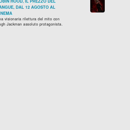
OBIN HOOD, IL PREZZO DEL
ANGUE, DAL 12 AGOSTO AL
INEMA
a visionaria rilettura del mito con
ugh Jackman assoluto protagonista.
SICARI DI HITLER
GIOVANI MARITI
ammatico
, (
Francia
,
Germania
,
Italia
Commedia
-
1959
), 91 min.
, (
Italia
,
Francia
-
195









Scheda »
Sched