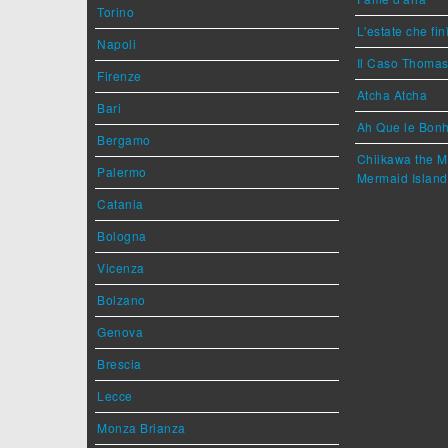
Torino
L'estate che fin
Napoli
Il Caso Thoma
Firenze
Atcha Atcha
Bari
Ah Que le Bonh
Bergamo
Chiikawa the M
Palermo
Mermaid Island
Catania
Bologna
Vicenza
Bolzano
Genova
Brescia
Lecce
Monza Brianza