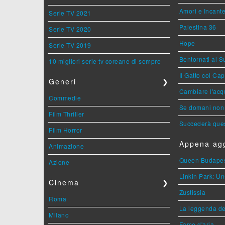
Amori e Incant
Serie TV 2021
Palestina 36
Serie TV 2020
Hope
Serie TV 2019
Bentornati al S
10 migliori serie tv coreane di sempre
Il Gatto col Ca
Generi
❯
Cambiare l'acqu
Commedie
Se domani non 
Film Thriller
Succederà ques
Film Horror
Appena agg
Animazione
Queen Budape
Azione
Linkin Park: Un
Cinema
❯
Zustissia
Roma
La leggenda de
Milano
Fame d'aria