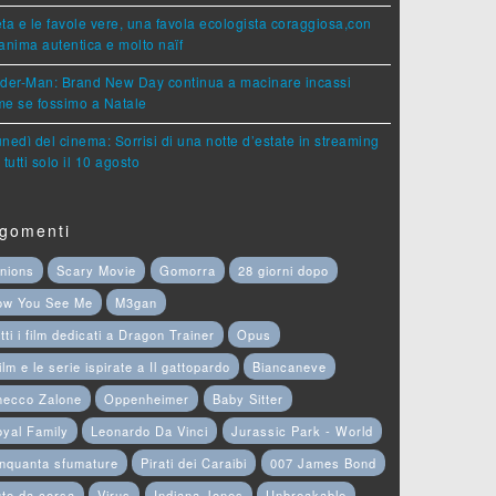
ta e le favole vere, una favola ecologista coraggiosa,con
anima autentica e molto naïf
ider-Man: Brand New Day continua a macinare incassi
e se fossimo a Natale
lunedì del cinema: Sorrisi di una notte d’estate in streaming
 tutti solo il 10 agosto
gomenti
nions
Scary Movie
Gomorra
28 giorni dopo
ow You See Me
M3gan
tti i film dedicati a Dragon Trainer
Opus
film e le serie ispirate a Il gattopardo
Biancaneve
hecco Zalone
Oppenheimer
Baby Sitter
yal Family
Leonardo Da Vinci
Jurassic Park - World
nquanta sfumature
Pirati dei Caraibi
007 James Bond
to da corsa
Virus
Indiana Jones
Unbreakable