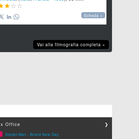








Scheda »
Vai alla filmografia completa »
x Office
❯
1
Spider-Man - Brand New Day