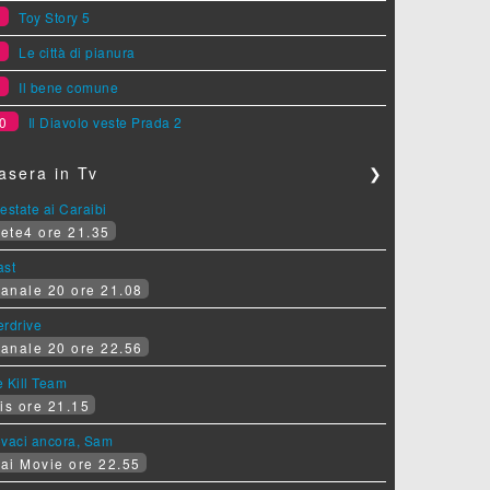
7
Toy Story 5
8
Le città di pianura
9
Il bene comune
0
Il Diavolo veste Prada 2
asera in Tv
❯
estate ai Caraibi
ete4 ore 21.35
ast
anale 20 ore 21.08
erdrive
anale 20 ore 22.56
 Kill Team
is ore 21.15
ovaci ancora, Sam
ai Movie ore 22.55