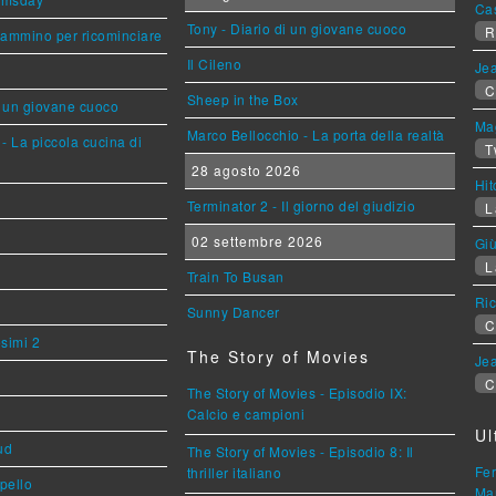
Ca
Tony - Diario di un giovane cuoco
R
cammino per ricominciare
Il Cileno
Jea
C
Sheep in the Box
i un giovane cuoco
Mag
Marco Bellocchio - La porta della realtà
- La piccola cucina di
T
28 agosto 2026
Hi
Terminator 2 - Il giorno del giudizio
L
02 settembre 2026
Giù
L
Train To Busan
Ric
Sunny Dancer
C
esimi 2
The Story of Movies
Jea
C
The Story of Movies - Episodio IX:
Calcio e campioni
Ul
ud
The Story of Movies - Episodio 8: Il
Fer
thriller italiano
ppello
Mar