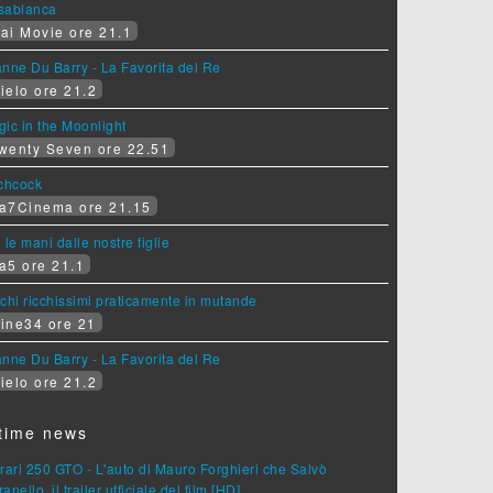
sablanca
ai Movie ore 21.1
nne Du Barry - La Favorita del Re
ielo ore 21.2
ic in the Moonlight
wenty Seven ore 22.51
tchcock
a7Cinema ore 21.15
 le mani dalle nostre figlie
a5 ore 21.1
chi ricchissimi praticamente in mutande
ine34 ore 21
nne Du Barry - La Favorita del Re
ielo ore 21.2
time news
rari 250 GTO - L'auto di Mauro Forghieri che Salvò
anello, il trailer ufficiale del film [HD]