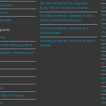
The Story of Movies VII: Jung Woo-
a ai fiori
Cou
Sung, 100 anni di cinema coreano
torno
Nim
The Story of Movies - Episodio 6: Enzo
of 
ta notte
D'Alò, il cinema d'animazione
Loc
The Story of Movies - Episodio 5: Il
iunti
mar
comico italiano
Film
Coy
The Story of Movies - Episodio 4: Italian
a della Gialappa's Band
families
Hok
sistant - Anatomia di un
Sta
La 
Ad
Loc
aff
via
Ins
he Way in Cinemas
Gra
mil
st