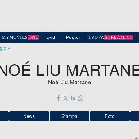
Dvd
Poster
MYMOVIE
S
ONE
TROV
A
STREAMING
ogle »
NOÉ LIU MARTAN
Noé Liu Martane
News
Stampa
Foto