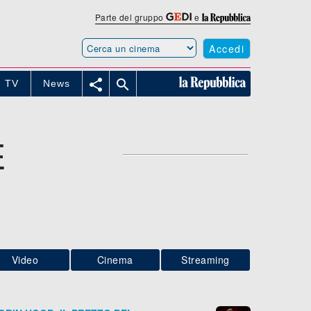
Parte del gruppo
e
Accedi


TV
News
E
Video
Cinema
Streaming