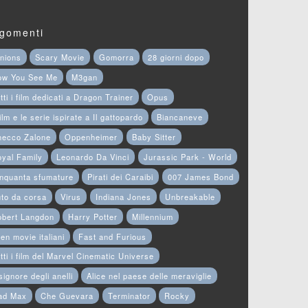
gomenti
nions
Scary Movie
Gomorra
28 giorni dopo
ow You See Me
M3gan
tti i film dedicati a Dragon Trainer
Opus
film e le serie ispirate a Il gattopardo
Biancaneve
hecco Zalone
Oppenheimer
Baby Sitter
yal Family
Leonardo Da Vinci
Jurassic Park - World
nquanta sfumature
Pirati dei Caraibi
007 James Bond
to da corsa
Virus
Indiana Jones
Unbreakable
obert Langdon
Harry Potter
Millennium
en movie italiani
Fast and Furious
tti i film del Marvel Cinematic Universe
 signore degli anelli
Alice nel paese delle meraviglie
ad Max
Che Guevara
Terminator
Rocky