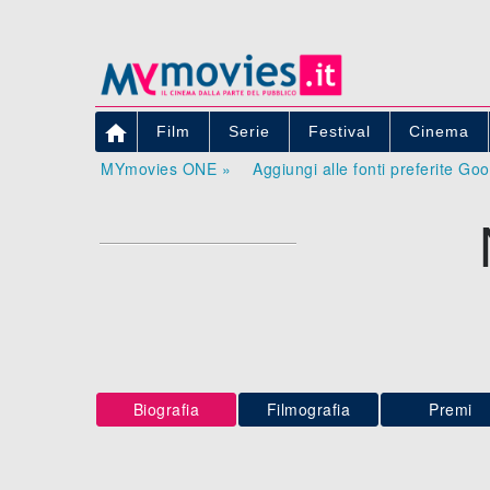

Film
Serie
Festival
Cinema
MYmovies ONE »
Aggiungi alle fonti preferite Go
Biografia
Filmografia
Premi