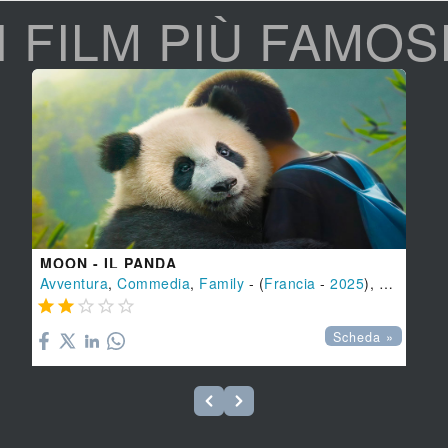
I FILM PIÙ FAMOS
MOON - IL PANDA
Avventura
,
Commedia
,
Family
- (
Francia
-
2025
), 100 min.





Scheda »