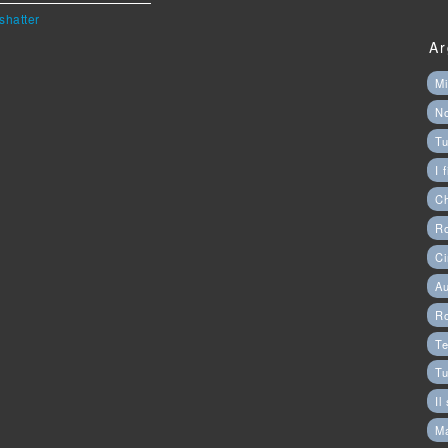
shatter
Ar
Mi
N
Tu
I 
C
Ro
Ci
Au
R
Te
Tu
Il
M