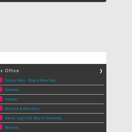
x Office
❯
1
Spider-Man - Brand New Day
2
Odissea
3
Hokum
4
Minions & Monsters
5
Ateez: Light the Way in Cinemas
6
Michael