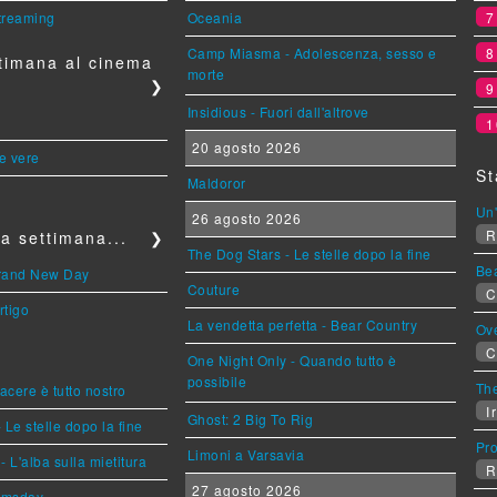
streaming
Oceania
Camp Miasma - Adolescenza, sesso e
timana al cinema
morte
❯
Insidious - Fuori dall'altrove
1
20 agosto 2026
le vere
St
Maldoror
Un'
26 agosto 2026
R
a settimana...
❯
The Dog Stars - Le stelle dopo la fine
Be
Brand New Day
Couture
C
rtigo
La vendetta perfetta - Bear Country
Ov
C
One Night Only - Quando tutto è
possibile
The
piacere è tutto nostro
Ir
Ghost: 2 Big To Rig
 Le stelle dopo la fine
Pr
Limoni a Varsavia
L'alba sulla mietitura
R
27 agosto 2026
omsday