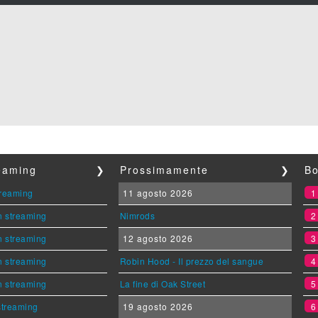
reaming
❯
Prossimamente
❯
Bo
streaming
11 agosto 2026
n streaming
Nimrods
n streaming
12 agosto 2026
n streaming
Robin Hood - Il prezzo del sangue
n streaming
La fine di Oak Street
 streaming
19 agosto 2026