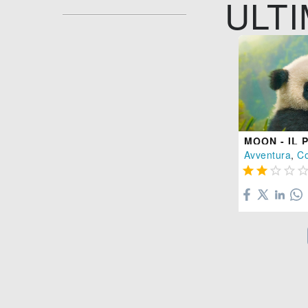
ULTI
MOON - IL 
Avventura
,
C



