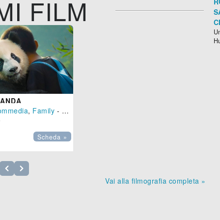
MI FILM
R
S
C
Un
H
PANDA
ommedia
,
Family
- (
Francia
-
2025
), 100 min.

Scheda »
Vai alla filmografia completa »