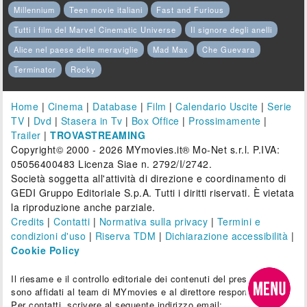
Millennium
Teen movie italiani
Fast and Furious
Tutti i film del Marvel Cinematic Universe
Il signore degli anelli
Alice nel paese delle meraviglie
Mad Max
Che Guevara
Terminator
Rocky
Home
|
Cinema
|
Database
|
Film
|
Calendario Uscite
|
Serie
TV
|
Dvd
|
Stasera in Tv
|
Box Office
|
Prossimamente
|
Trailer
|
TROVASTREAMING
Copyright© 2000 - 2026 MYmovies.it® Mo-Net s.r.l. P.IVA:
05056400483 Licenza Siae n. 2792/I/2742.
Società soggetta all'attività di direzione e coordinamento di
GEDI Gruppo Editoriale S.p.A. Tutti i diritti riservati. È vietata
la riproduzione anche parziale.
Credits
|
Contatti
|
Normativa sulla privacy
|
Termini e
condizioni d'uso
|
Riserva TDM
|
Dichiarazione accessibilità
|
Cookie Policy
Il riesame e il controllo editoriale dei contenuti del presente sito
sono affidati al team di MYmovies e al direttore responsabile.
Per contatti, scrivere al seguente indirizzo email: