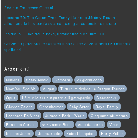
Addio a Francesco Guccini
Locarno 79: The Green Eyes, Fanny Liatard e Jérémy Trouilh
affrontano la loro opera seconda con grande tensione morale
Insidious - Fuori dall'altrove, il trailer finale del film [HD]
Grazie a Spider-Man e Odissea il box office 2026 supera i 50 milioni di
spettatori
Argomenti
Minions
Scary Movie
Gomorra
28 giorni dopo
Now You See Me
M3gan
Tutti i film dedicati a Dragon Trainer
Opus
I film e le serie ispirate a Il gattopardo
Biancaneve
Checco Zalone
Oppenheimer
Baby Sitter
Royal Family
Leonardo Da Vinci
Jurassic Park - World
Cinquanta sfumature
Pirati dei Caraibi
007 James Bond
Auto da corsa
Virus
Indiana Jones
Unbreakable
Robert Langdon
Harry Potter