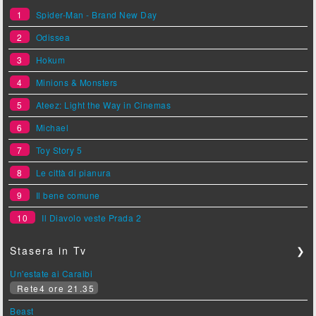
1
Spider-Man - Brand New Day
2
Odissea
3
Hokum
4
Minions & Monsters
5
Ateez: Light the Way in Cinemas
6
Michael
7
Toy Story 5
8
Le città di pianura
9
Il bene comune
10
Il Diavolo veste Prada 2
Stasera in Tv
❯
Un'estate ai Caraibi
Rete4 ore 21.35
Beast