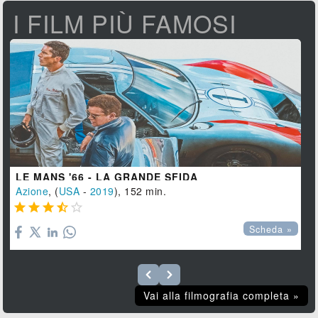
I FILM PIÙ FAMOSI
LE MANS '66 - LA GRANDE SFIDA
Azione
, (
USA
-
2019
), 152 min.





Scheda »
Vai alla filmografia completa »