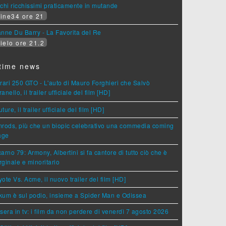
chi ricchissimi praticamente in mutande
ine34 ore 21
nne Du Barry - La Favorita del Re
ielo ore 21.2
time news
rari 250 GTO - L'auto di Mauro Forghieri che Salvò
anello, il trailer ufficiale del film [HD]
ture, il trailer ufficiale del film [HD]
rods, più che un biopic celebrativo una commedia coming
age
arno 79: Armony, Albertini si fa cantore di tutto ciò che è
ginale e minoritario
ote Vs. Acme, il nuovo trailer del film [HD]
um è sul podio, insieme a Spider Man e Odissea
sera in tv: i film da non perdere di venerdì 7 agosto 2026