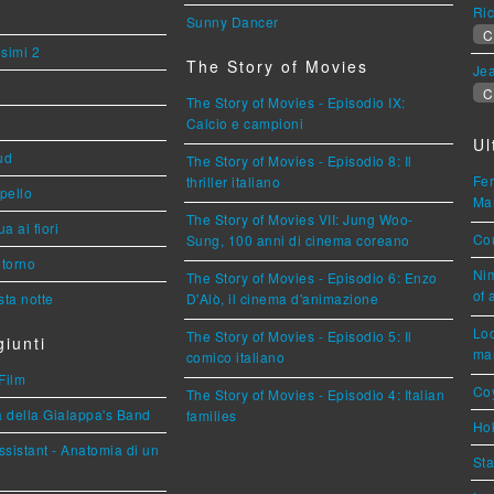
Ric
Sunny Dancer
C
esimi 2
The Story of Movies
Jea
C
The Story of Movies - Episodio IX:
Calcio e campioni
Ul
ud
The Story of Movies - Episodio 8: Il
Fer
thriller italiano
ppello
Mar
The Story of Movies VII: Jung Woo-
a ai fiori
Cou
Sung, 100 anni di cinema coreano
torno
Nim
The Story of Movies - Episodio 6: Enzo
of 
ta notte
D'Alò, il cinema d'animazione
Loc
The Story of Movies - Episodio 5: Il
iunti
mar
comico italiano
Film
Coy
The Story of Movies - Episodio 4: Italian
a della Gialappa's Band
families
Hok
sistant - Anatomia di un
Sta