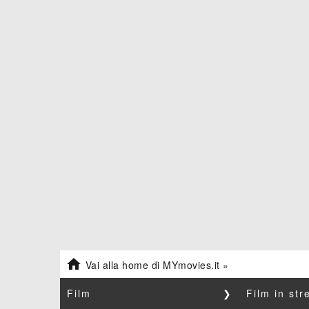

Vai alla home di MYmovies.it »
Film
❯
Film in st