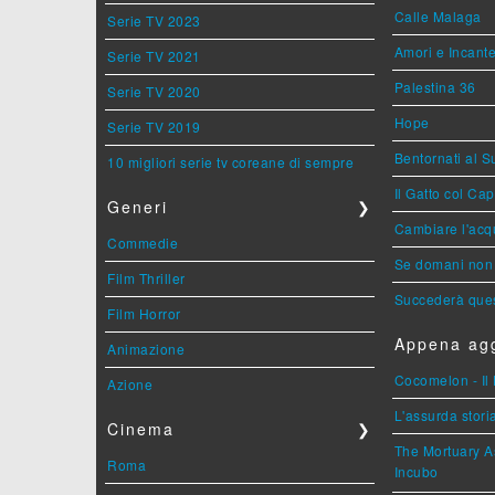
Calle Malaga
Serie TV 2023
Amori e Incant
Serie TV 2021
Palestina 36
Serie TV 2020
Hope
Serie TV 2019
Bentornati al S
10 migliori serie tv coreane di sempre
Il Gatto col Ca
Generi
❯
Cambiare l'acqu
Commedie
Se domani non 
Film Thriller
Succederà ques
Film Horror
Appena agg
Animazione
Cocomelon - Il 
Azione
L'assurda stori
Cinema
❯
The Mortuary As
Roma
Incubo