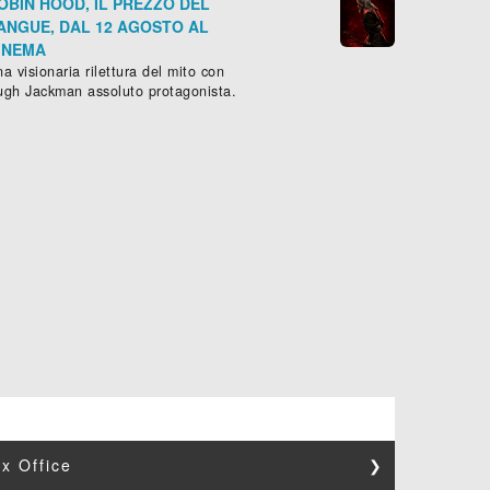
OBIN HOOD, IL PREZZO DEL
ANGUE, DAL 12 AGOSTO AL
INEMA
a visionaria rilettura del mito con
ugh Jackman assoluto protagonista.
x Office
❯