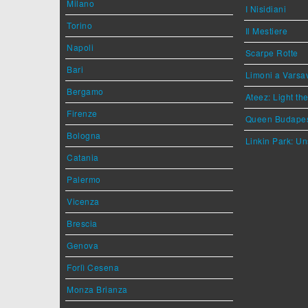
Milano
I Nisidiani
Torino
Il Mestiere
Napoli
Scarpe Rotte
Bari
Limoni a Varsa
Bergamo
Ateez: Light t
Firenze
Queen Budape
Bologna
Linkin Park: Un
Catania
Palermo
Vicenza
Brescia
Genova
Forlì Cesena
Monza Brianza