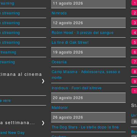
streaming
11 agosto 2026
n streaming
Nimrods
n streaming
12 agosto 2026
n streaming
Robin Hood - Il prezzo del sangue
n streaming
La fine di Oak Street
 streaming
19 agosto 2026
streaming
Oceania
Camp Miasma - Adolescenza, sesso e
timana al cinema
morte
❯
Insidious - Fuori dall'altrove
1
20 agosto 2026
le vere
St
Maldoror
Un'
26 agosto 2026
R
a settimana...
❯
The Dog Stars - Le stelle dopo la fine
Be
Brand New Day
Couture