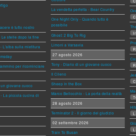
C
rtigo
La vendetta perfetta - Bear Country
Ov
C
One Night Only - Quando tutto è
possibile
The
piacere è tutto nostro
Ir
Ghost: 2 Big To Rig
 Le stelle dopo la fine
Pr
Limoni a Varsavia
L'alba sulla mietitura
R
27 agosto 2026
omsday
Ca
Tony - Diario di un giovane cuoco
R
cammino per ricominciare
Il Cileno
Jea
C
Sheep in the Box
i un giovane cuoco
Mag
Marco Bellocchio - La porta della realtà
- La piccola cucina di
T
28 agosto 2026
Hi
Terminator 2 - Il giorno del giudizio
L
02 settembre 2026
Giù
L
Train To Busan