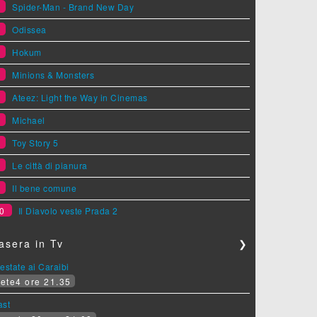
1
Spider-Man - Brand New Day
2
Odissea
3
Hokum
4
Minions & Monsters
5
Ateez: Light the Way in Cinemas
6
Michael
7
Toy Story 5
8
Le città di pianura
9
Il bene comune
0
Il Diavolo veste Prada 2
asera in Tv
❯
estate ai Caraibi
ete4 ore 21.35
ast