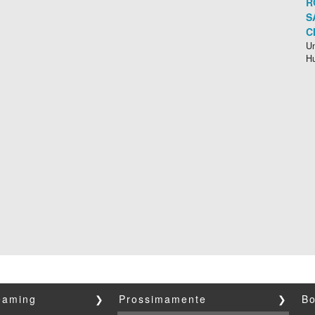
R
S
C
Un
H
reaming
❯
Prossimamente
❯
Bo