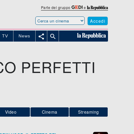
Parte del gruppo
e
Accedi


TV
News
CO PERFETTI
Video
Cinema
Streaming