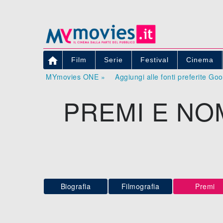

Film
Serie
Festival
Cinema
MYmovies ONE »
Aggiungi alle fonti preferite Go
PREMI E NO
Biografia
Filmografia
Premi