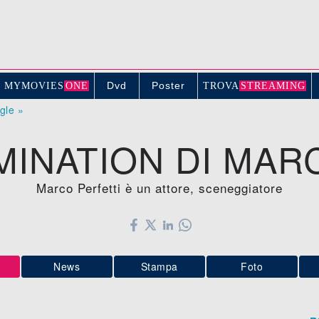
Dvd
Poster
MYMOVIE
S
ONE
TROV
A
STREAMING
ogle »
MINATION DI MAR
Marco Perfetti è un attore, sceneggiatore
News
Stampa
Foto