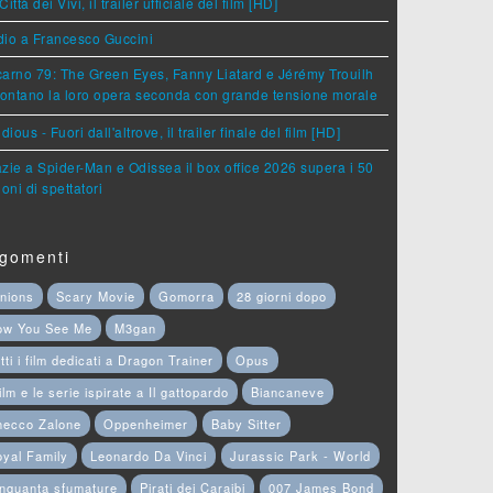
Città dei Vivi, il trailer ufficiale del film [HD]
dio a Francesco Guccini
arno 79: The Green Eyes, Fanny Liatard e Jérémy Trouilh
rontano la loro opera seconda con grande tensione morale
idious - Fuori dall'altrove, il trailer finale del film [HD]
zie a Spider-Man e Odissea il box office 2026 supera i 50
ioni di spettatori
gomenti
nions
Scary Movie
Gomorra
28 giorni dopo
ow You See Me
M3gan
tti i film dedicati a Dragon Trainer
Opus
film e le serie ispirate a Il gattopardo
Biancaneve
hecco Zalone
Oppenheimer
Baby Sitter
yal Family
Leonardo Da Vinci
Jurassic Park - World
nquanta sfumature
Pirati dei Caraibi
007 James Bond