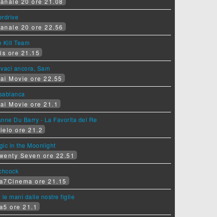
anale 20 ore 21.08
erdrive
anale 20 ore 22.56
 Kill Team
is ore 21.15
ovaci ancora, Sam
ai Movie ore 22.55
sablanca
ai Movie ore 21.1
nne Du Barry - La Favorita del Re
ielo ore 21.2
ic in the Moonlight
wenty Seven ore 22.51
tchcock
a7Cinema ore 21.15
 le mani dalle nostre figlie
a5 ore 21.1