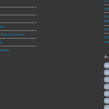
La 
Ad
Loc
aff
via
Ins
he Way in Cinemas
Gra
mil
st
shatter
Ar
Mi
N
Tu
I 
C
Ro
Ci