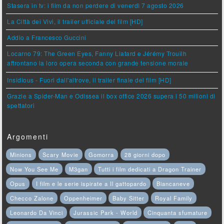
Stasera in tv: i film da non perdere di venerdì 7 agosto 2026
La Città dei Vivi, il trailer ufficiale del film [HD]
Addio a Francesco Guccini
Locarno 79: The Green Eyes, Fanny Liatard e Jérémy Trouilh
affrontano la loro opera seconda con grande tensione morale
Insidious - Fuori dall'altrove, il trailer finale del film [HD]
Grazie a Spider-Man e Odissea il box office 2026 supera i 50 milioni di
spettatori
Argomenti
Minions
Scary Movie
Gomorra
28 giorni dopo
Now You See Me
M3gan
Tutti i film dedicati a Dragon Trainer
Opus
I film e le serie ispirate a Il gattopardo
Biancaneve
Checco Zalone
Oppenheimer
Baby Sitter
Royal Family
Leonardo Da Vinci
Jurassic Park - World
Cinquanta sfumature