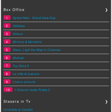
Box Office
❯
1
Spider-Man - Brand New Day
2
Odissea
3
Hokum
4
Minions & Monsters
5
Ateez: Light the Way in Cinemas
6
Michael
7
Toy Story 5
8
Le città di pianura
9
Il bene comune
10
Il Diavolo veste Prada 2
Stasera in Tv
❯
Un'estate ai Caraibi