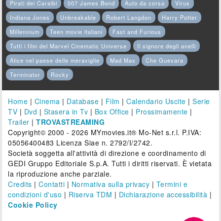
Pirati dei Caraibi
007 James Bond
Auto da corsa
Virus
Indiana Jones
Unbreakable
Robert Langdon
Harry Potter
Millennium
Teen movie italiani
Fast and Furious
Tutti i film del Marvel Cinematic Universe
Il signore degli anelli
Alice nel paese delle meraviglie
Mad Max
Che Guevara
Terminator
Rocky
Home
|
Cinema
|
Database
|
Film
|
Calendario Uscite
|
Serie
TV
|
Dvd
|
Stasera in Tv
|
Box Office
|
Prossimamente
|
Trailer
|
TROVASTREAMING
Copyright© 2000 - 2026 MYmovies.it® Mo-Net s.r.l. P.IVA:
05056400483 Licenza Siae n. 2792/I/2742.
Società soggetta all'attività di direzione e coordinamento di
GEDI Gruppo Editoriale S.p.A. Tutti i diritti riservati. È vietata
la riproduzione anche parziale.
Credits
|
Contatti
|
Normativa sulla privacy
|
Termini e
condizioni d'uso
|
Riserva TDM
|
Dichiarazione accessibilità
|
Cookie Policy