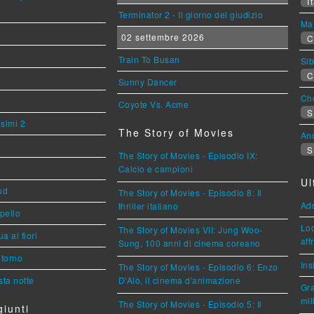
It
Terminator 2 - Il giorno del giudizio
Mat
02 settembre 2026
C
Train To Busan
Sib
C
Sunny Dancer
Cho
Coyote Vs. Acme
S
esimi 2
The Story of Movies
An
S
The Story of Movies - Episodio IX:
Calcio e campioni
Ul
ud
The Story of Movies - Episodio 8: Il
Ad
thriller italiano
ppello
Loc
The Story of Movies VII: Jung Woo-
a ai fiori
aff
Sung, 100 anni di cinema coreano
torno
Ins
The Story of Movies - Episodio 6: Enzo
ta notte
D'Alò, il cinema d'animazione
Gra
mil
The Story of Movies - Episodio 5: Il
iunti