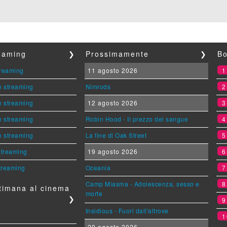
reaming
❯
Prossimamente
❯
Bo
streaming
11 agosto 2026
n streaming
Nimrods
n streaming
12 agosto 2026
n streaming
Robin Hood - Il prezzo del sangue
n streaming
La fine di Oak Street
 streaming
19 agosto 2026
streaming
Oceania
Camp Miasma - Adolescenza, sesso e
timana al cinema
morte
❯
Insidious - Fuori dall'altrove
1
20 agosto 2026