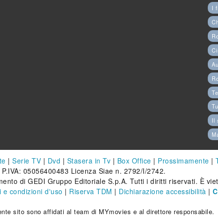
I 
C
Ro
Ci
Au
R
Te
Tu
Il
M
te
|
Serie TV
|
Dvd
|
Stasera in Tv
|
Box Office
|
Prossimamente
|
 P.IVA: 05056400483 Licenza Siae n. 2792/I/2742.
ento di GEDI Gruppo Editoriale S.p.A. Tutti i diritti riservati. È vi
 e condizioni d'uso
|
Riserva TDM
|
Dichiarazione accessibilità
|
C
esente sito sono affidati al team di MYmovies e al direttore responsabile.