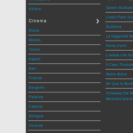
Queen Budape
Azione
Linkin Park: Un
Cinema
❯
Zustissia
Roma
La leggenda de
Milano
Fame d'aria
Torino
L'estate che fin
Napoli
Il Caso Thoma
Bari
Atcha Atcha
Firenze
Ah Que le Bonh
Bergamo
Chiikawa the M
Palermo
Mermaid Island
Catania
Bologna
Vicenza