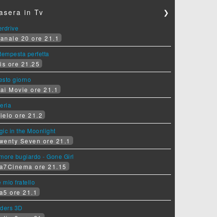
asera in Tv
❯
erdrive
anale 20 ore 21.1
tempesta perfetta
is ore 21.25
sesto giorno
ai Movie ore 21.1
eria
ielo ore 21.2
ic in the Moonlight
wenty Seven ore 21.1
more bugiardo - Gone Girl
a7Cinema ore 21.15
e mio fratello
a5 ore 21.1
iders 3D