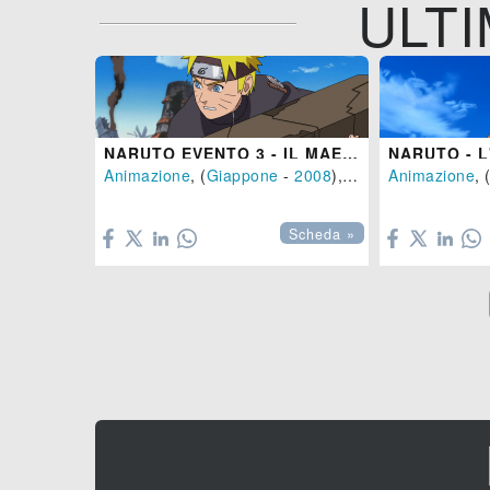
ULTI
NARUTO EVENTO 3 - IL MAESTRO E IL DISCEPOLO - EREDI DELLA VOLONTÀ DEL FUOCO
Animazione
, (
Giappone
-
2008
), 93 min.
Animazione
, 


Scheda »