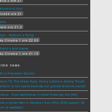
alia 2 ore 21
rimonio al Sud
ine34 ore 21
eria
ielo ore 21.2
pin - Notturno a Parigi
ky Cinema 1 ore 22.55
diamo a quel paese
ky Cinema 1 ore 21.15
time news
dio a Francesco Guccini
arno 79: The Green Eyes, Fanny Liatard e Jérémy Trouilh
rontano la loro opera seconda con grande tensione morale
idious - Fuori dall'altrove, il trailer finale del film [HD]
zie a Spider-Man e Odissea il box office 2026 supera i 50
ioni di spettatori