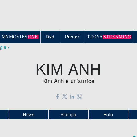
Dvd
Poster
MYMOVIE
S
ONE
TROV
A
STREAMING
ogle »
KIM ANH
Kim Anh è un'attrice
News
Stampa
Foto