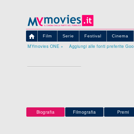

Film
Serie
Festival
Cinema
MYmovies ONE »
Aggiungi alle fonti preferite Go
Biografia
Filmografia
Premi