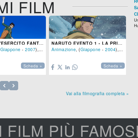
MI FILM
R
S
C
Un
H
NARUTO - L'ESERCITO FANTASMA
NARUTO EVENTO 1 - LA PRIMAVERA NEL PAESE DELLA NEVE - LA LEGGENDA DELLA PIETRA GELEL
(
Giappone
-
2007
), 90 min.
Animazione
, (
Giappone
-
2004
), 113 min.

Scheda »
Scheda »
Vai alla filmografia completa »
I FILM PIÙ FAMOS