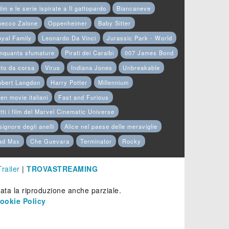
film e le serie ispirate a Il gattopardo
Biancaneve
hecco Zalone
Oppenheimer
Baby Sitter
yal Family
Leonardo Da Vinci
Jurassic Park - World
nquanta sfumature
Pirati dei Caraibi
007 James Bond
to da corsa
Virus
Indiana Jones
Unbreakable
obert Langdon
Harry Potter
Millennium
en movie italiani
Fast and Furious
tti i film del Marvel Cinematic Universe
 signore degli anelli
Alice nel paese delle meraviglie
ad Max
Che Guevara
Terminator
Rocky
Trailer
|
TROVASTREAMING
etata la riproduzione anche parziale.
ookie Policy