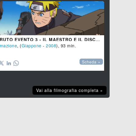
NARUTO EVENTO 3 - IL MAESTRO E IL DISCEPOLO - EREDI DELLA VOLONTÀ DEL FUOCO
imazione
, (
Giappone
-
2008
), 93 min.
Scheda »
Vai alla filmografia completa »