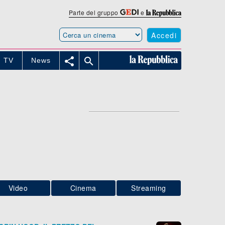
Parte del gruppo
e
Accedi


TV
News
Video
Cinema
Streaming