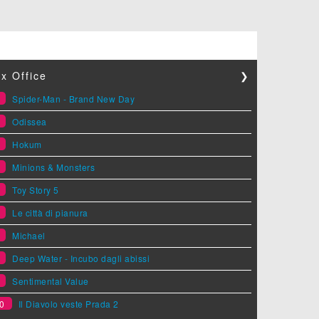
x Office
❯
1
Spider-Man - Brand New Day
2
Odissea
3
Hokum
4
Minions & Monsters
5
Toy Story 5
6
Le città di pianura
7
Michael
8
Deep Water - Incubo dagli abissi
9
Sentimental Value
0
Il Diavolo veste Prada 2