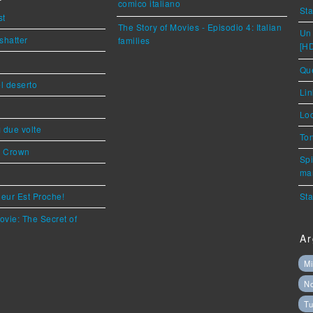
comico italiano
Sta
st
The Story of Movies - Episodio 4: Italian
Un 
shatter
families
[H
Que
l deserto
Lin
Loc
ì due volte
Ton
s Crown
Spi
mar
eur Est Proche!
Sta
ovie: The Secret of
Ar
Mi
N
Tu