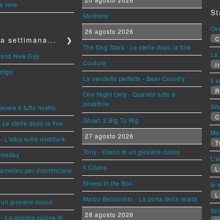
le vere
St
Maldoror
Ov
26 agosto 2026
C
a settimana...
❯
The Dog Stars - Le stelle dopo la fine
La 
Brand New Day
Couture
Ir
rtigo
La vendetta perfetta - Bear Country
Il 
R
One Night Only - Quando tutto è
possibile
Sib
piacere è tutto nostro
C
Ghost: 2 Big To Rig
 Le stelle dopo la fine
Mag
27 agosto 2026
L'alba sulla mietitura
T
Tony - Diario di un giovane cuoco
omsday
L'a
Il Cileno
L
cammino per ricominciare
Sheep in the Box
Io 
L
Marco Bellocchio - La porta della realtà
i un giovane cuoco
Sp
28 agosto 2026
- La piccola cucina di