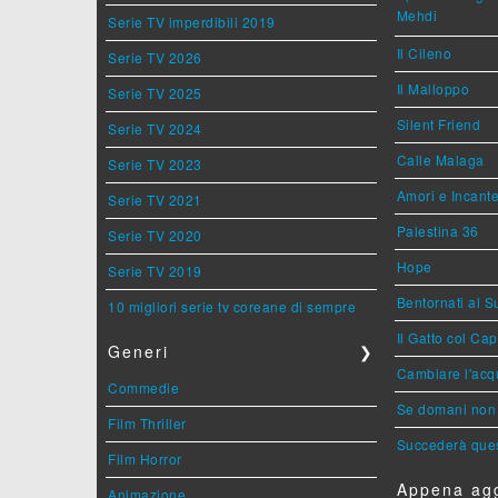
Mehdi
Serie TV imperdibili 2019
Il Cileno
Serie TV 2026
Il Malloppo
Serie TV 2025
Silent Friend
Serie TV 2024
Calle Malaga
Serie TV 2023
Amori e Incant
Serie TV 2021
Palestina 36
Serie TV 2020
Hope
Serie TV 2019
Bentornati al S
10 migliori serie tv coreane di sempre
Il Gatto col Ca
Generi
❯
Cambiare l'acqu
Commedie
Se domani non 
Film Thriller
Succederà ques
Film Horror
Appena agg
Animazione