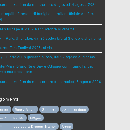
sera in tv: i film da non perdere di giovedì 6 agosto 2026
tranquillo funerale di famiglia, il trailer ufficiale del film
D]
en Budapest, dal 7 all'11 ottobre al cinema
kin Park: Unshatter, dal 30 settembre al 3 ottobre al cinema
arno Film Festival 2026, al via
y - Diario di un giovane cuoco, dal 27 agosto al cinema
der-Man: Brand New Day e Odissea continuano la loro
cia multimilionaria
sera in tv: i film da non perdere di mercoledì 5 agosto 2026
gomenti
nions
Scary Movie
Gomorra
28 giorni dopo
ow You See Me
M3gan
tti i film dedicati a Dragon Trainer
Opus