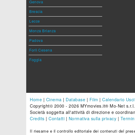
Genova
Brescia
Lecce
Monza Brianza
Padova
Forlì Cesena
Foggia
Home
|
Cinema
|
Database
|
Film
|
Calendario Usci
Copyright© 2000 - 2026 MYmovies.it® Mo-Net s.r.l.
Società soggetta all'attività di direzione e coordinam
Credits
|
Contatti
|
Normativa sulla privacy
|
Termini
Il riesame e il controllo editoriale dei contenuti del pr