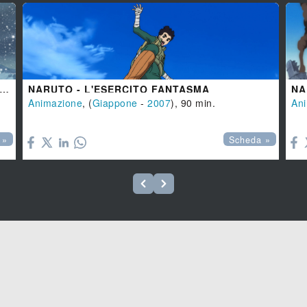
 EVENTO 1 - LA PRIMAVERA NEL PAESE DELLA NEVE - LA LEGGENDA DELLA PIETRA GELEL
NARUTO - L'ESERCITO FANTASMA
Animazione
, (
Giappone
-
2007
), 90 min.
An


 »
Scheda »