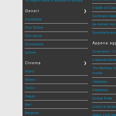
10 migliori serie tv coreane di sempre
Il Gatto col Ca
Generi
❯
Cambiare l'acqu
Commedie
Se domani non 
Film Thriller
Succederà ques
Film Horror
Appena agg
Animazione
Cocomelon - Il 
Azione
L'assurda stori
Cinema
❯
The Mortuary As
Roma
Incubo
Milano
I Nisidiani
Torino
Il Mestiere
Napoli
Scarpe Rotte
Bari
Limoni a Varsa
Bergamo
Ateez: Light t