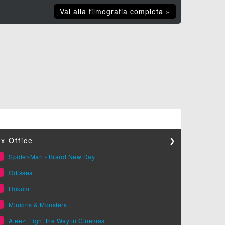
Vai alla filmografia completa »
x Office
❯
1
Spider-Man - Brand New Day
2
Odissea
3
Hokum
4
Minions & Monsters
5
Ateez: Light the Way in Cinemas