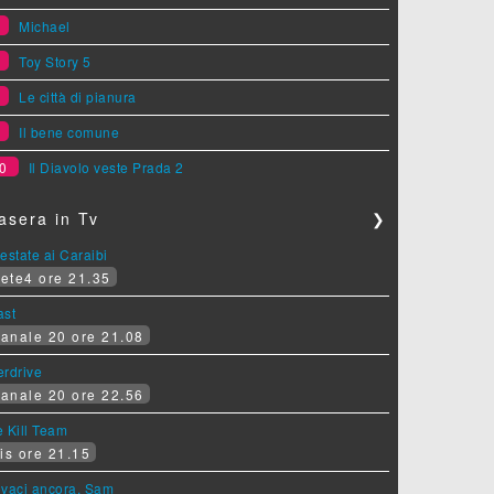
6
Michael
7
Toy Story 5
8
Le città di pianura
9
Il bene comune
0
Il Diavolo veste Prada 2
asera in Tv
❯
estate ai Caraibi
ete4 ore 21.35
ast
anale 20 ore 21.08
erdrive
anale 20 ore 22.56
 Kill Team
is ore 21.15
ovaci ancora, Sam