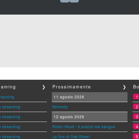
reaming
❯
Prossimamente
❯
Bo
streaming
11 agosto 2026
n streaming
Nimrods
n streaming
12 agosto 2026
n streaming
Robin Hood - Il prezzo del sangue
n streaming
La fine di Oak Street