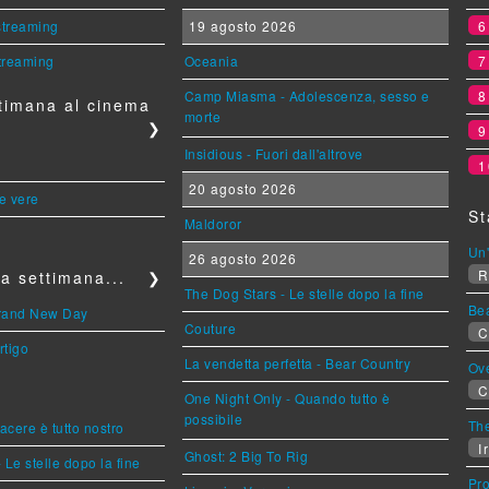
 streaming
19 agosto 2026
streaming
Oceania
Camp Miasma - Adolescenza, sesso e
timana al cinema
morte
❯
Insidious - Fuori dall'altrove
1
20 agosto 2026
le vere
St
Maldoror
Un'
26 agosto 2026
R
a settimana...
❯
The Dog Stars - Le stelle dopo la fine
Be
Brand New Day
Couture
C
rtigo
La vendetta perfetta - Bear Country
Ov
C
One Night Only - Quando tutto è
possibile
The
piacere è tutto nostro
Ir
Ghost: 2 Big To Rig
 Le stelle dopo la fine
Pr