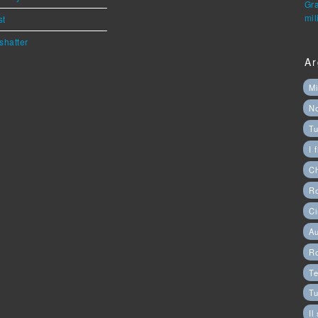
Gra
mil
st
shatter
Ar
Mi
N
Tu
I 
C
Ro
Ci
Au
R
Te
Tu
Il