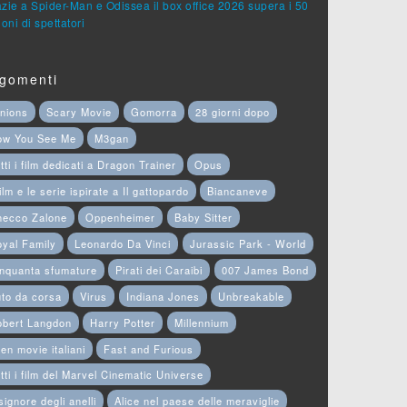
zie a Spider-Man e Odissea il box office 2026 supera i 50
ioni di spettatori
gomenti
nions
Scary Movie
Gomorra
28 giorni dopo
ow You See Me
M3gan
tti i film dedicati a Dragon Trainer
Opus
film e le serie ispirate a Il gattopardo
Biancaneve
hecco Zalone
Oppenheimer
Baby Sitter
yal Family
Leonardo Da Vinci
Jurassic Park - World
nquanta sfumature
Pirati dei Caraibi
007 James Bond
to da corsa
Virus
Indiana Jones
Unbreakable
obert Langdon
Harry Potter
Millennium
en movie italiani
Fast and Furious
tti i film del Marvel Cinematic Universe
 signore degli anelli
Alice nel paese delle meraviglie