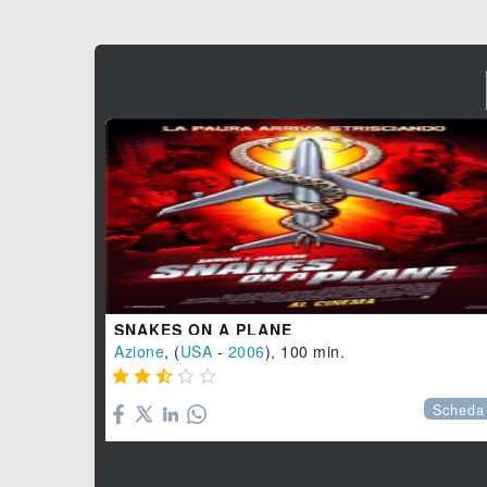
SNAKES ON A PLANE
Azione
, (
USA
-
2006
), 100 min.





Scheda