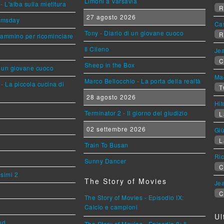
Limoni a Varsavia
L'alba sulla mietitura
R
27 agosto 2026
omsday
Ca
Tony - Diario di un giovane cuoco
R
cammino per ricominciare
Il Cileno
Jea
C
Sheep in the Box
i un giovane cuoco
Mag
Marco Bellocchio - La porta della realtà
- La piccola cucina di
T
28 agosto 2026
Hi
Terminator 2 - Il giorno del giudizio
L
02 settembre 2026
Giù
L
Train To Busan
Ric
Sunny Dancer
C
esimi 2
The Story of Movies
Jea
C
The Story of Movies - Episodio IX:
Calcio e campioni
Ul
ud
The Story of Movies - Episodio 8: Il