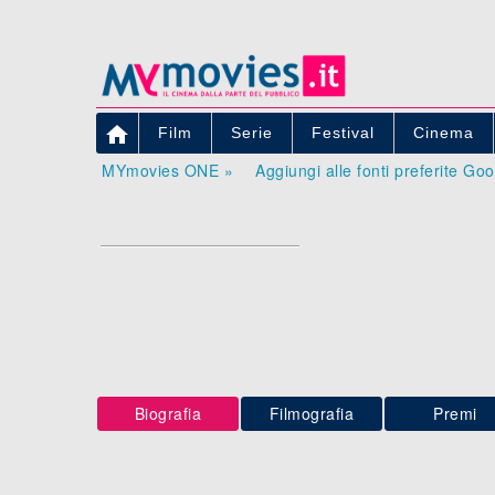

Film
Serie
Festival
Cinema
MYmovies ONE »
Aggiungi alle fonti preferite Go
Biografia
Filmografia
Premi