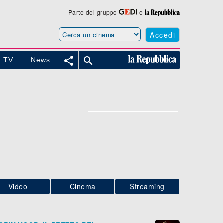
Parte del gruppo
e
Accedi


TV
News
Video
Cinema
Streaming