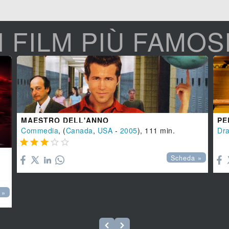
I FILM PIÙ FAMOS
MAESTRO DELL'ANNO
PE
Commedia
, (
Canada
,
USA
-
2005
), 111 min.
Dr






Scheda »
 »