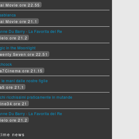
ai Movie ore 22.55
sablanca
ai Movie ore 21.1
nne Du Barry - La Favorita del Re
ielo ore 21.2
ic in the Moonlight
wenty Seven ore 22.51
tchcock
a7Cinema ore 21.15
 le mani dalle nostre figlie
a5 ore 21.1
chi ricchissimi praticamente in mutande
ine34 ore 21
nne Du Barry - La Favorita del Re
ielo ore 21.2
time news