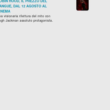
OBIN HOOD, IL PREZZO DEL
ANGUE, DAL 12 AGOSTO AL
INEMA
a visionaria rilettura del mito con
ugh Jackman assoluto protagonista.
CCHIARELLO: IL FILM
SOMEWHERE BETWEEN
9
imazione
), 100 min.
,
Commedia
- (
USA
-
2017
), 84 min.
SERIE -
Drammatico
,
Fantasy

Scheda »
Sched