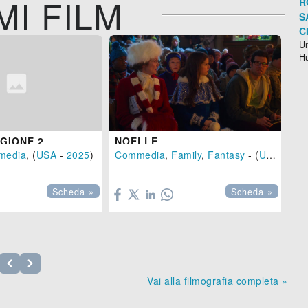
MI FILM
R
S
C
Un
H
AGIONE 2
NOELLE
PI
media
, (
USA
-
2025
)
Commedia
,
Family
,
Fantasy
- (
USA
-
201
An


Scheda »
Scheda »
Vai alla filmografia completa »