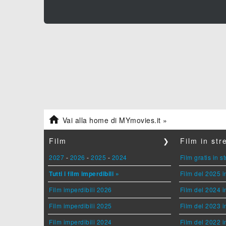

Vai alla home di MYmovies.it »
Film
❯
Film in st
2027
-
2026
-
2025
-
2024
Film gratis in 
Tutti i film imperdibili »
Film del 2025 i
Film imperdibili 2026
Film del 2024 i
Film imperdibili 2025
Film del 2023 i
Film imperdibili 2024
Film del 2022 i