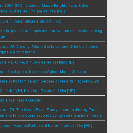
rari 250 GTO - L'auto di Mauro Forghieri che Salvò
anello, il trailer ufficiale del film [HD]
ture, il trailer ufficiale del film [HD]
rods, più che un biopic celebrativo una commedia coming
age
arno 79: Armony, Albertini si fa cantore di tutto ciò che è
ginale e minoritario
ote Vs. Acme, il nuovo trailer del film [HD]
um è sul podio, insieme a Spider Man e Odissea
sera in tv: i film da non perdere di venerdì 7 agosto 2026
Città dei Vivi, il trailer ufficiale del film [HD]
dio a Francesco Guccini
arno 79: The Green Eyes, Fanny Liatard e Jérémy Trouilh
rontano la loro opera seconda con grande tensione morale
idious - Fuori dall'altrove, il trailer finale del film [HD]