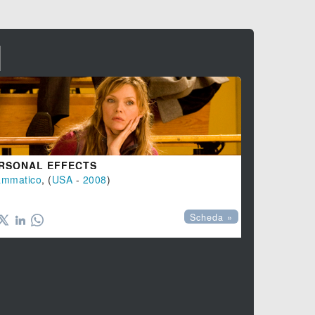
I
RSONAL EFFECTS
ammatico
, (
USA
-
2008
)
PICCHIARE
Scheda »
Animazione
