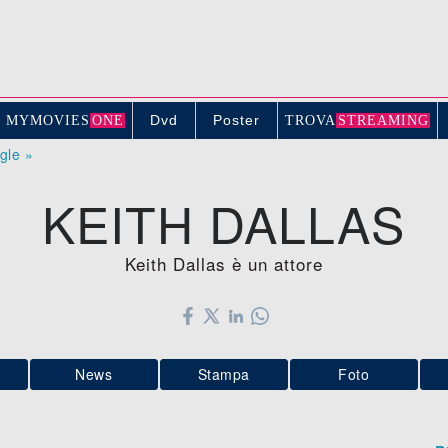
Dvd
Poster
MYMOVIE
S
ONE
TROV
A
STREAMING
ogle »
KEITH DALLAS
Keith Dallas è un attore
News
Stampa
Foto