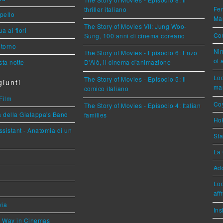
Fer
thriller italiano
ppello
Mar
The Story of Movies VII: Jung Woo-
a ai fiori
Cou
Sung, 100 anni di cinema coreano
torno
Nim
The Story of Movies - Episodio 6: Enzo
of 
ta notte
D'Alò, il cinema d'animazione
Loc
The Story of Movies - Episodio 5: Il
iunti
mar
comico italiano
Film
Coy
The Story of Movies - Episodio 4: Italian
a della Gialappa's Band
families
Hok
sistant - Anatomia di un
Sta
La 
Ad
Loc
aff
via
Ins
he Way in Cinemas