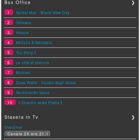
Box Office
❯
1
Spider-Man - Brand New Day
2
Odissea
3
Hokum
4
Minions & Monsters
5
Toy Story 5
6
Le città di pianura
7
Michael
8
Deep Water - Incubo dagli abissi
9
Sentimental Value
10
Il Diavolo veste Prada 2
Stasera in Tv
❯
Overdrive
Canale 20 ore 21.1