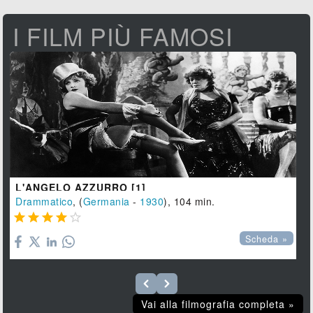
I FILM PIÙ FAMOSI
L'ANGELO AZZURRO [1]
Drammatico
, (
Germania
-
1930
), 104 min.





Scheda »
Vai alla filmografia completa »