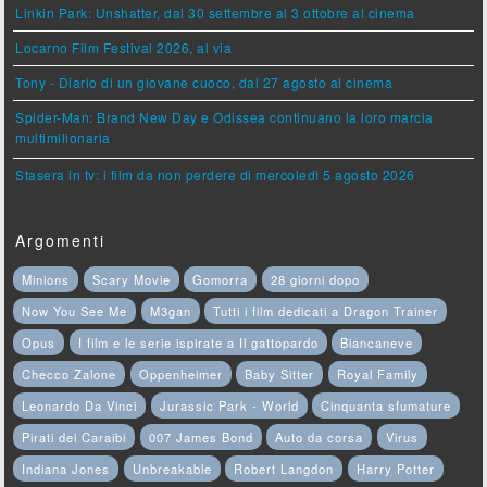
Linkin Park: Unshatter, dal 30 settembre al 3 ottobre al cinema
Locarno Film Festival 2026, al via
Tony - Diario di un giovane cuoco, dal 27 agosto al cinema
Spider-Man: Brand New Day e Odissea continuano la loro marcia
multimilionaria
Stasera in tv: i film da non perdere di mercoledì 5 agosto 2026
Argomenti
Minions
Scary Movie
Gomorra
28 giorni dopo
Now You See Me
M3gan
Tutti i film dedicati a Dragon Trainer
Opus
I film e le serie ispirate a Il gattopardo
Biancaneve
Checco Zalone
Oppenheimer
Baby Sitter
Royal Family
Leonardo Da Vinci
Jurassic Park - World
Cinquanta sfumature
Pirati dei Caraibi
007 James Bond
Auto da corsa
Virus
Indiana Jones
Unbreakable
Robert Langdon
Harry Potter