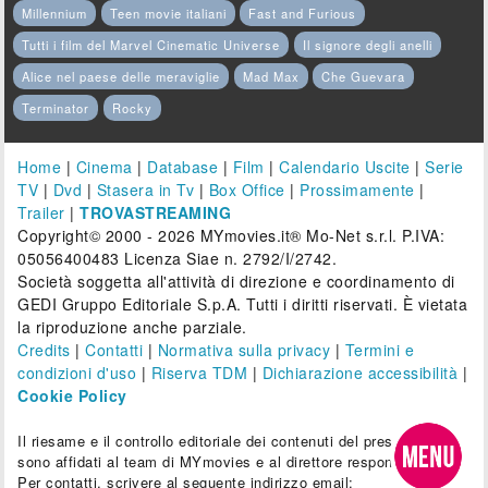
Millennium
Teen movie italiani
Fast and Furious
Tutti i film del Marvel Cinematic Universe
Il signore degli anelli
Alice nel paese delle meraviglie
Mad Max
Che Guevara
Terminator
Rocky
Home
|
Cinema
|
Database
|
Film
|
Calendario Uscite
|
Serie
TV
|
Dvd
|
Stasera in Tv
|
Box Office
|
Prossimamente
|
Trailer
|
TROVASTREAMING
Copyright© 2000 - 2026 MYmovies.it® Mo-Net s.r.l. P.IVA:
05056400483 Licenza Siae n. 2792/I/2742.
Società soggetta all'attività di direzione e coordinamento di
GEDI Gruppo Editoriale S.p.A. Tutti i diritti riservati. È vietata
la riproduzione anche parziale.
Credits
|
Contatti
|
Normativa sulla privacy
|
Termini e
condizioni d'uso
|
Riserva TDM
|
Dichiarazione accessibilità
|
Cookie Policy
Il riesame e il controllo editoriale dei contenuti del presente sito
sono affidati al team di MYmovies e al direttore responsabile.
Per contatti, scrivere al seguente indirizzo email: