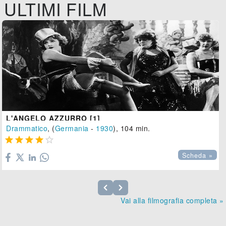
ULTIMI FILM
L'ANGELO AZZURRO [1]
Drammatico
, (
Germania
-
1930
), 104 min.





Scheda »
Vai alla filmografia completa »