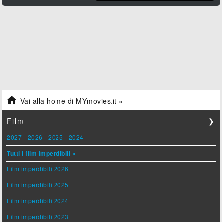

Vai alla home di MYmovies.it »
Film
❯
2027
-
2026
-
2025
-
2024
Tutti i film imperdibili »
Film imperdibili 2026
Film imperdibili 2025
Film imperdibili 2024
Film imperdibili 2023