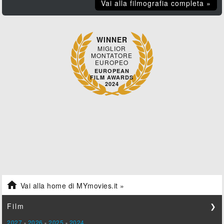
Vai alla filmografia completa »
WINNER
MIGLIOR
MONTATORE
EUROPEO
EUROPEAN
FILM AWARDS
2024

Vai alla home di MYmovies.it »
Film
❯
2027
-
2026
-
2025
-
2024