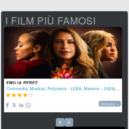
I FILM PIÙ FAMOSI
EMILIA PEREZ
Commedia
,
Musical
,
Poliziesco
- (
USA
,
Messico
-
2024
), 130 min.





Scheda »