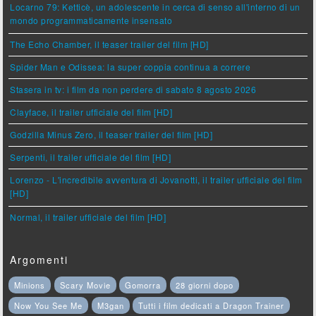
Locarno 79: Ketticè, un adolescente in cerca di senso all'interno di un
mondo programmaticamente insensato
The Echo Chamber, il teaser trailer del film [HD]
Spider Man e Odissea: la super coppia continua a correre
Stasera in tv: i film da non perdere di sabato 8 agosto 2026
Clayface, il trailer ufficiale del film [HD]
Godzilla Minus Zero, il teaser trailer del film [HD]
Serpenti, il trailer ufficiale del film [HD]
Lorenzo - L'incredibile avventura di Jovanotti, il trailer ufficiale del film
[HD]
Normal, il trailer ufficiale del film [HD]
Argomenti
Minions
Scary Movie
Gomorra
28 giorni dopo
Now You See Me
M3gan
Tutti i film dedicati a Dragon Trainer