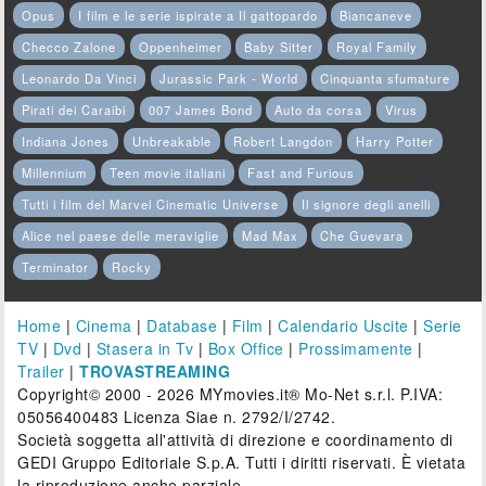
Opus
I film e le serie ispirate a Il gattopardo
Biancaneve
Checco Zalone
Oppenheimer
Baby Sitter
Royal Family
Leonardo Da Vinci
Jurassic Park - World
Cinquanta sfumature
Pirati dei Caraibi
007 James Bond
Auto da corsa
Virus
Indiana Jones
Unbreakable
Robert Langdon
Harry Potter
Millennium
Teen movie italiani
Fast and Furious
Tutti i film del Marvel Cinematic Universe
Il signore degli anelli
Alice nel paese delle meraviglie
Mad Max
Che Guevara
Terminator
Rocky
Home
|
Cinema
|
Database
|
Film
|
Calendario Uscite
|
Serie
TV
|
Dvd
|
Stasera in Tv
|
Box Office
|
Prossimamente
|
Trailer
|
TROVASTREAMING
Copyright© 2000 - 2026 MYmovies.it® Mo-Net s.r.l. P.IVA:
05056400483 Licenza Siae n. 2792/I/2742.
Società soggetta all'attività di direzione e coordinamento di
GEDI Gruppo Editoriale S.p.A. Tutti i diritti riservati. È vietata
la riproduzione anche parziale.