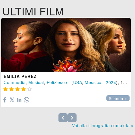
ULTIMI FILM
EMILIA PEREZ
Commedia
,
Musical
,
Poliziesco
- (
USA
,
Messico
-
2024
), 130 min.





Scheda »
Vai alla filmografia completa »