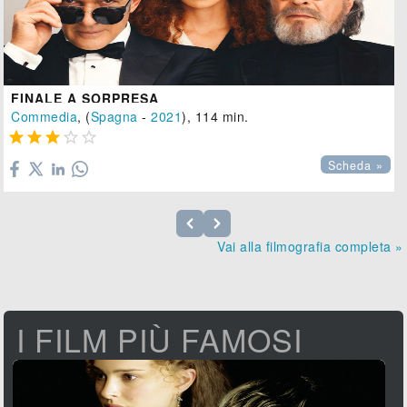
FINALE A SORPRESA
Commedia
, (
Spagna
-
2021
), 114 min.





Scheda »
Vai alla filmografia completa »
I FILM PIÙ FAMOSI