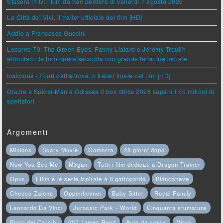
Stasera in tv: i film da non perdere di venerdì 7 agosto 2026
La Città dei Vivi, il trailer ufficiale del film [HD]
Addio a Francesco Guccini
Locarno 79: The Green Eyes, Fanny Liatard e Jérémy Trouilh
affrontano la loro opera seconda con grande tensione morale
Insidious - Fuori dall'altrove, il trailer finale del film [HD]
Grazie a Spider-Man e Odissea il box office 2026 supera i 50 milioni di
spettatori
Argomenti
Minions
Scary Movie
Gomorra
28 giorni dopo
Now You See Me
M3gan
Tutti i film dedicati a Dragon Trainer
Opus
I film e le serie ispirate a Il gattopardo
Biancaneve
Checco Zalone
Oppenheimer
Baby Sitter
Royal Family
Leonardo Da Vinci
Jurassic Park - World
Cinquanta sfumature
Pirati dei Caraibi
007 James Bond
Auto da corsa
Virus