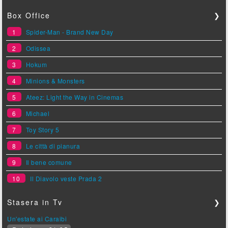
Box Office
❯
1
Spider-Man - Brand New Day
2
Odissea
3
Hokum
4
Minions & Monsters
5
Ateez: Light the Way in Cinemas
6
Michael
7
Toy Story 5
8
Le città di pianura
9
Il bene comune
10
Il Diavolo veste Prada 2
Stasera in Tv
❯
Un'estate ai Caraibi