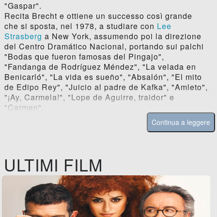
"Gaspar".
Recita Brecht e ottiene un successo così grande
che si sposta, nel 1978, a studiare con
Lee
Strasberg
a New York, assumendo poi la direzione
del Centro Dramático Nacional, portando sui palchi
"Bodas que fueron famosas del Pingajo",
"Fandanga de Rodríguez Méndez", "La velada en
Benicarló", "La vida es sueño", "Absalón", "El mito
de Edipo Rey", "Juicio al padre de Kafka", "Amleto",
"¡Ay, Carmela!", "Lope de Aguirre, traidor" e
"Carmen".
Continua a leggere
ULTIMI FILM