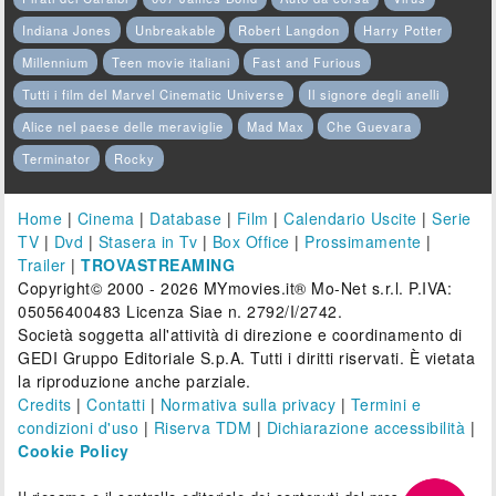
Indiana Jones
Unbreakable
Robert Langdon
Harry Potter
Millennium
Teen movie italiani
Fast and Furious
Tutti i film del Marvel Cinematic Universe
Il signore degli anelli
Alice nel paese delle meraviglie
Mad Max
Che Guevara
Terminator
Rocky
Home
|
Cinema
|
Database
|
Film
|
Calendario Uscite
|
Serie
TV
|
Dvd
|
Stasera in Tv
|
Box Office
|
Prossimamente
|
Trailer
|
TROVASTREAMING
Copyright© 2000 - 2026 MYmovies.it® Mo-Net s.r.l. P.IVA:
05056400483 Licenza Siae n. 2792/I/2742.
Società soggetta all'attività di direzione e coordinamento di
GEDI Gruppo Editoriale S.p.A. Tutti i diritti riservati. È vietata
la riproduzione anche parziale.
Credits
|
Contatti
|
Normativa sulla privacy
|
Termini e
condizioni d'uso
|
Riserva TDM
|
Dichiarazione accessibilità
|
Cookie Policy