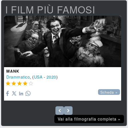
I FILM PIÙ FAMOSI
MANK
Drammatico
, (
USA
-
2020
)





Scheda »
Vai alla filmografia completa »