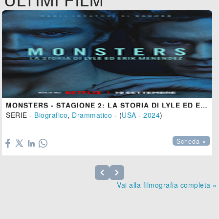
MONSTERS - STAGIONE 2: LA STORIA DI LYLE ED ERIK MENENDEZ
SERIE -
Biografico
,
Drammatico
- (
USA
-
2024
)

Scheda »
Vai alla filmografia completa »