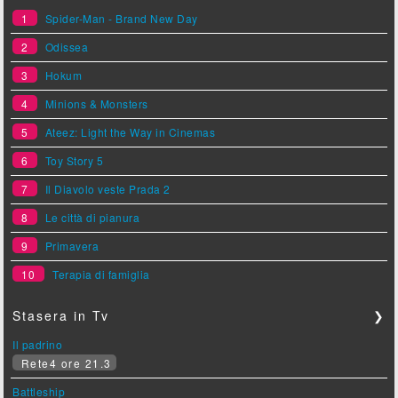
1
Spider-Man - Brand New Day
2
Odissea
3
Hokum
4
Minions & Monsters
5
Ateez: Light the Way in Cinemas
6
Toy Story 5
7
Il Diavolo veste Prada 2
8
Le città di pianura
9
Primavera
10
Terapia di famiglia
Stasera in Tv
❯
Il padrino
Rete4 ore 21.3
Battleship