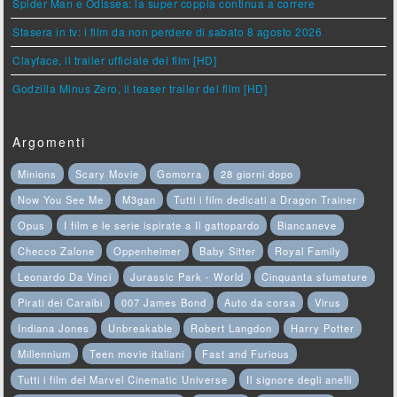
Spider Man e Odissea: la super coppia continua a correre
Stasera in tv: i film da non perdere di sabato 8 agosto 2026
Clayface, il trailer ufficiale del film [HD]
Godzilla Minus Zero, il teaser trailer del film [HD]
Argomenti
Minions
Scary Movie
Gomorra
28 giorni dopo
Now You See Me
M3gan
Tutti i film dedicati a Dragon Trainer
Opus
I film e le serie ispirate a Il gattopardo
Biancaneve
Checco Zalone
Oppenheimer
Baby Sitter
Royal Family
Leonardo Da Vinci
Jurassic Park - World
Cinquanta sfumature
Pirati dei Caraibi
007 James Bond
Auto da corsa
Virus
Indiana Jones
Unbreakable
Robert Langdon
Harry Potter
Millennium
Teen movie italiani
Fast and Furious
Tutti i film del Marvel Cinematic Universe
Il signore degli anelli