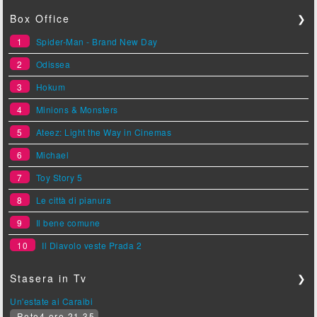
Box Office
❯
1
Spider-Man - Brand New Day
2
Odissea
3
Hokum
4
Minions & Monsters
5
Ateez: Light the Way in Cinemas
6
Michael
7
Toy Story 5
8
Le città di pianura
9
Il bene comune
10
Il Diavolo veste Prada 2
Stasera in Tv
❯
Un'estate ai Caraibi
Rete4 ore 21.35