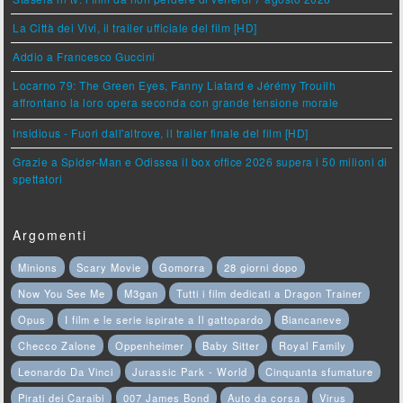
La Città dei Vivi, il trailer ufficiale del film [HD]
Addio a Francesco Guccini
Locarno 79: The Green Eyes, Fanny Liatard e Jérémy Trouilh
affrontano la loro opera seconda con grande tensione morale
Insidious - Fuori dall'altrove, il trailer finale del film [HD]
Grazie a Spider-Man e Odissea il box office 2026 supera i 50 milioni di
spettatori
Argomenti
Minions
Scary Movie
Gomorra
28 giorni dopo
Now You See Me
M3gan
Tutti i film dedicati a Dragon Trainer
Opus
I film e le serie ispirate a Il gattopardo
Biancaneve
Checco Zalone
Oppenheimer
Baby Sitter
Royal Family
Leonardo Da Vinci
Jurassic Park - World
Cinquanta sfumature
Pirati dei Caraibi
007 James Bond
Auto da corsa
Virus