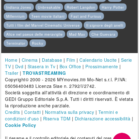
Indiana Jones
Unbreakable
Robert Langdon
Harry Potter
Millennium
Teen movie italiani
Fast and Furious
Tutti i film del Marvel Cinematic Universe
Il signore degli anelli
Alice nel paese delle meraviglie
Mad Max
Che Guevara
Terminator
Rocky
Home
|
Cinema
|
Database
|
Film
|
Calendario Uscite
|
Serie
TV
|
Dvd
|
Stasera in Tv
|
Box Office
|
Prossimamente
|
Trailer
|
TROVASTREAMING
Copyright© 2000 - 2026 MYmovies.it® Mo-Net s.r.l. P.IVA:
05056400483 Licenza Siae n. 2792/I/2742.
Società soggetta all'attività di direzione e coordinamento di
GEDI Gruppo Editoriale S.p.A. Tutti i diritti riservati. È vietata
la riproduzione anche parziale.
Credits
|
Contatti
|
Normativa sulla privacy
|
Termini e
condizioni d'uso
|
Riserva TDM
|
Dichiarazione accessibilità
|
Cookie Policy
Il riesame e il controllo editoriale dei contenuti del presente sito