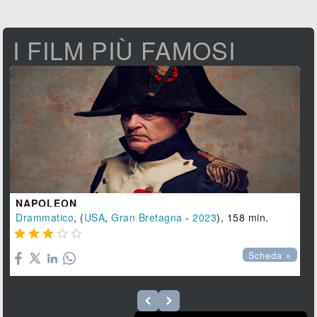
I FILM PIÙ FAMOSI
NAPOLEON
Drammatico
, (
USA
,
Gran Bretagna
-
2023
), 158 min.





Scheda »