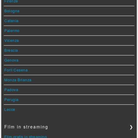
Firenze
Bologna
Catania
Palermo
Vicenza
Brescia
Genova
Forlì Cesena
Monza Brianza
Padova
Perugia
Lecce
Film in streaming
❯
Film gratis in streaming