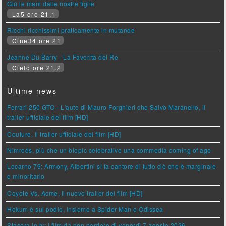
Giù le mani dalle nostre figlie
La5 ore 21.1
Ricchi ricchissimi praticamente in mutande
Cine34 ore 21
Jeanne Du Barry - La Favorita del Re
Cielo ore 21.2
Ultime news
Ferrari 250 GTO - L'auto di Mauro Forghieri che Salvò Maranello, il
trailer ufficiale del film [HD]
Couture, il trailer ufficiale del film [HD]
Nimrods, più che un biopic celebrativo una commedia coming of age
Locarno 79: Armony, Albertini si fa cantore di tutto ciò che è marginale
e minoritario
Coyote Vs. Acme, il nuovo trailer del film [HD]
Hokum è sul podio, insieme a Spider Man e Odissea
Stasera in tv: i film da non perdere di venerdì 7 agosto 2026