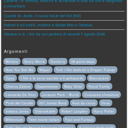
Locarno 79: Armony, Albertini si fa cantore di tutto ciò che è marginale
e minoritario
Coyote Vs. Acme, il nuovo trailer del film [HD]
Hokum è sul podio, insieme a Spider Man e Odissea
Stasera in tv: i film da non perdere di venerdì 7 agosto 2026
Argomenti
Minions
Scary Movie
Gomorra
28 giorni dopo
Now You See Me
M3gan
Tutti i film dedicati a Dragon Trainer
Opus
I film e le serie ispirate a Il gattopardo
Biancaneve
Checco Zalone
Oppenheimer
Baby Sitter
Royal Family
Leonardo Da Vinci
Jurassic Park - World
Cinquanta sfumature
Pirati dei Caraibi
007 James Bond
Auto da corsa
Virus
Indiana Jones
Unbreakable
Robert Langdon
Harry Potter
Millennium
Teen movie italiani
Fast and Furious
Tutti i film del Marvel Cinematic Universe
Il signore degli anelli