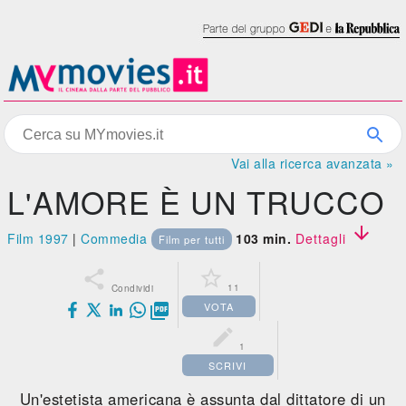
Vai alla ricerca avanzata »
L'AMORE È UN TRUCCO

Film 1997
|
Commedia
103 min.
Dettagli
Film per tutti


11
Condividi
VOTA


1
SCRIVI
Un'estetista americana è assunta dal dittatore di un