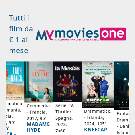
Tutti i
film da
€ 1 al
mese
rammatico
Serie TV,
Commedia
 Germania,
Drammatico,
Thriller -
- Francia,
Fantasci
rancia,
- Irlanda,
Spagna,
2017, 95'
Drammat
025, 99'
2024, 105'
MADAME
2023,
- Danim
ADY
KNEECAP
HYDE
7x60'
Islanda,
AZCA -