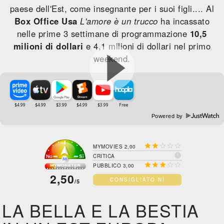
paese dell'Est, come insegnante per i suoi figli.... Al
Box Office Usa
L'amore è un trucco
ha incassato
nelle prime 3 settimane di programmazione
10,5
milioni di dollari
e 4,1 milioni di dollari nel primo
weekend.
Powered by





MYMOVIES 2,00

CRITICA





PUBBLICO 3,00
2,50
CONSIGLIATO NÌ
/5
LA BELLA E LA BESTIA