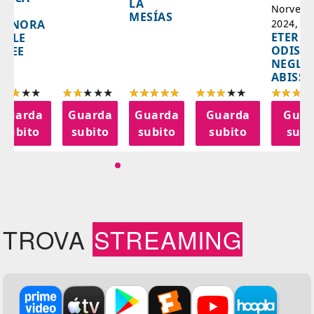
LA
Norvegi
A
MESÍAS
IGNORA
2024, 10
ETERNA
ELLE
ODISS
INEE
NEGLI
ABISSI
Guarda
Guarda
Guarda
Guarda
Guar
subito
subito
subito
subito
subi
TROVA
STREAMING