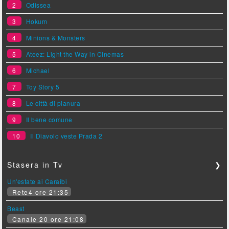
2
Odissea
3
Hokum
4
Minions & Monsters
5
Ateez: Light the Way in Cinemas
6
Michael
7
Toy Story 5
8
Le città di pianura
9
Il bene comune
10
Il Diavolo veste Prada 2
Stasera in Tv
❯
Un'estate ai Caraibi
Rete4 ore 21:35
Beast
Canale 20 ore 21:08