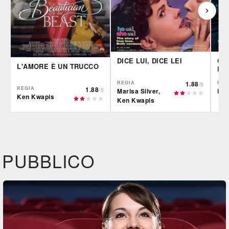
DICE LUI, DICE LEI
QU
L'AMORE È UN TRUCCO
PAI
REGIA
1.88
REG
/5
REGIA
1.88
Marisa Silver,
Ken
/5
Ken Kwapis
Ken Kwapis
IBS
IBS
IBS
DVD
DVD
PUBBLICO