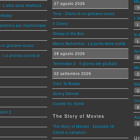
Mag
27 agosto 2026
L'alba sulla mietitura
T
Tony - Diario di un giovane cuoco
omsday
L'a
Il Cileno
L
cammino per ricominciare
Sheep in the Box
Io 
L
Marco Bellocchio - La porta della realtà
i un giovane cuoco
Sp
28 agosto 2026
- La piccola cucina di
It
Terminator 2 - Il giorno del giudizio
Mat
02 settembre 2026
C
Train To Busan
Sib
C
Sunny Dancer
Cho
Coyote Vs. Acme
S
esimi 2
The Story of Movies
An
S
The Story of Movies - Episodio IX:
Calcio e campioni
Ul