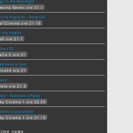
ic in the Moonlight
wenty Seven ore 21.1
more bugiardo - Gone Girl
a7Cinema ore 21.15
e mio fratello
a5 ore 21.1
iders 3D
alia 2 ore 21
rimonio al Sud
ine34 ore 21
eria
ielo ore 21.2
pin - Notturno a Parigi
ky Cinema 1 ore 22.55
diamo a quel paese
ky Cinema 1 ore 21.15
time news