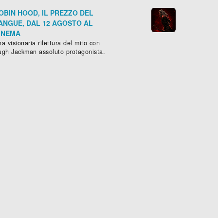
OBIN HOOD, IL PREZZO DEL
ANGUE, DAL 12 AGOSTO AL
INEMA
a visionaria rilettura del mito con
ugh Jackman assoluto protagonista.
SS FALLACI
DOPPIO PASSO
RIE -
Biografico
, (
Italia
-
2024
)
Drammatico
, (
Italia
-
2023
), 92 mi





Scheda »
Sched