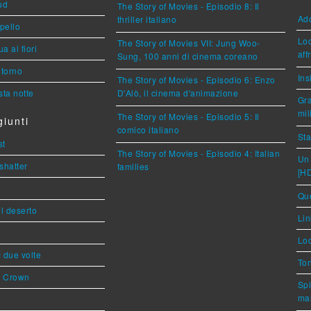
ud
The Story of Movies - Episodio 8: Il
Ad
thriller italiano
ppello
Loc
The Story of Movies VII: Jung Woo-
a ai fiori
aff
Sung, 100 anni di cinema coreano
torno
Ins
The Story of Movies - Episodio 6: Enzo
ta notte
D'Alò, il cinema d'animazione
Gra
mil
The Story of Movies - Episodio 5: Il
iunti
comico italiano
Sta
st
The Story of Movies - Episodio 4: Italian
Un 
shatter
families
[H
Que
l deserto
Lin
Loc
ì due volte
Ton
s Crown
Spi
mar