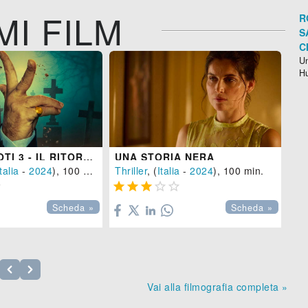
MI FILM
R
S
C
Un
H
I SOLITI IDIOTI 3 - IL RITORNO
UNA STORIA NERA
MI
talia
-
2024
), 100 min.
Thriller
, (
Italia
-
2024
), 100 min.
SE







Scheda »
Scheda »
Vai alla filmografia completa »