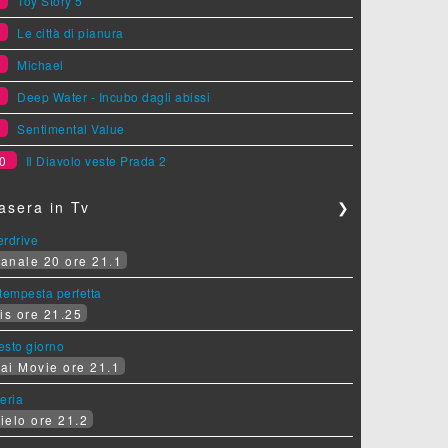
5
Toy Story 5
6
Le città di pianura
7
Michael
8
Deep Water - Incubo dagli abissi
9
Sentimental Value
0
Il Diavolo veste Prada 2
asera in Tv
❯
erdrive
anale 20 ore 21.1
tempesta perfetta
is ore 21.25
sesto giorno
ai Movie ore 21.1
eria
ielo ore 21.2