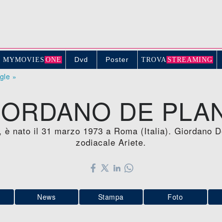
Dvd
Poster
MYMOVIE
S
ONE
TROV
A
STREAMING
ogle »
IORDANO DE PLA
, è nato il 31 marzo 1973 a Roma (Italia). Giordano 
zodiacale Ariete.
News
Stampa
Foto