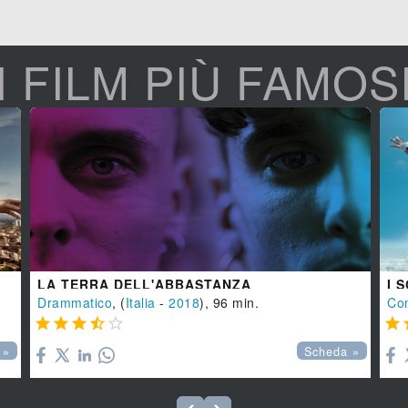
I FILM PIÙ FAMOS
LA TERRA DELL'ABBASTANZA
I S
Drammatico
, (
Italia
-
2018
), 96 min.
Co






 »
Scheda »