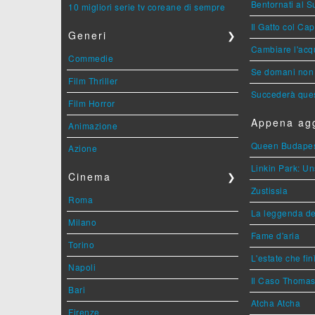
Bentornati al S
10 migliori serie tv coreane di sempre
Il Gatto col Ca
Generi
❯
Cambiare l'acqu
Commedie
Se domani non 
Film Thriller
Succederà ques
Film Horror
Appena agg
Animazione
Queen Budape
Azione
Linkin Park: Un
Cinema
❯
Zustissia
Roma
La leggenda de
Milano
Fame d'aria
Torino
L'estate che fin
Napoli
Il Caso Thoma
Bari
Atcha Atcha
Firenze