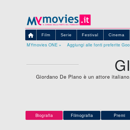

Film
Serie
Festival
Cinema
MYmovies ONE »
Aggiungi alle fonti preferite Go
G
Giordano De Plano è un attore italiano
Biografia
Filmografia
Premi