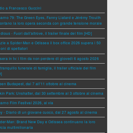
dio a Francesco Guccini
arno 79: The Green Eyes, Fanny Liatard e Jérémy Trouilh
rontano la loro opera seconda con grande tensione morale
idious - Fuori dall'altrove, il trailer finale del film [HD]
zie a Spider-Man e Odissea il box office 2026 supera i 50
ioni di spettatori
sera in tv: i film da non perdere di giovedì 6 agosto 2026
tranquillo funerale di famiglia, il trailer ufficiale del film
D]
en Budapest, dal 7 all'11 ottobre al cinema
kin Park: Unshatter, dal 30 settembre al 3 ottobre al cinema
arno Film Festival 2026, al via
y - Diario di un giovane cuoco, dal 27 agosto al cinema
der-Man: Brand New Day e Odissea continuano la loro
cia multimilionaria