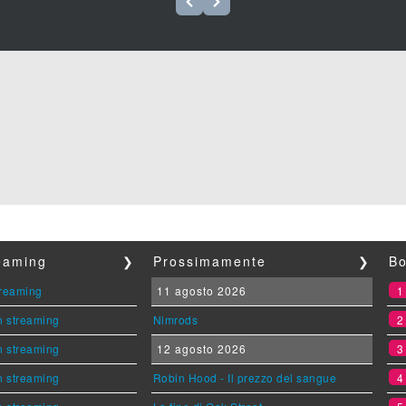
reaming
❯
Prossimamente
❯
Bo
streaming
11 agosto 2026
n streaming
Nimrods
n streaming
12 agosto 2026
n streaming
Robin Hood - Il prezzo del sangue