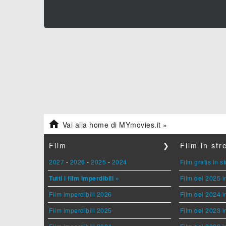

Vai alla home di MYmovies.it »
Film
❯
Film in st
2027
-
2026
-
2025
-
2024
Film gratis in 
Tutti i film imperdibili »
Film del 2025 i
Film imperdibili 2026
Film del 2024 i
Film imperdibili 2025
Film del 2023 i