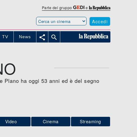
Parte del gruppo
e
Accedi


TV
News
NO
De Plano ha oggi 53 anni ed è del segno
Video
Cinema
Streaming