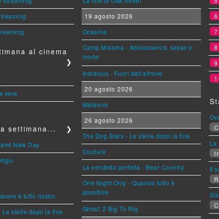
n streaming
La fine di Oak Street
 streaming
19 agosto 2026
streaming
Oceania
Camp Miasma - Adolescenza, sesso e
timana al cinema
morte
❯
Insidious - Fuori dall'altrove
1
20 agosto 2026
le vere
St
Maldoror
Ov
26 agosto 2026
C
a settimana...
❯
The Dog Stars - Le stelle dopo la fine
La 
Brand New Day
Couture
Ir
rtigo
La vendetta perfetta - Bear Country
Il 
R
One Night Only - Quando tutto è
possibile
Sib
piacere è tutto nostro
C
Ghost: 2 Big To Rig
 Le stelle dopo la fine