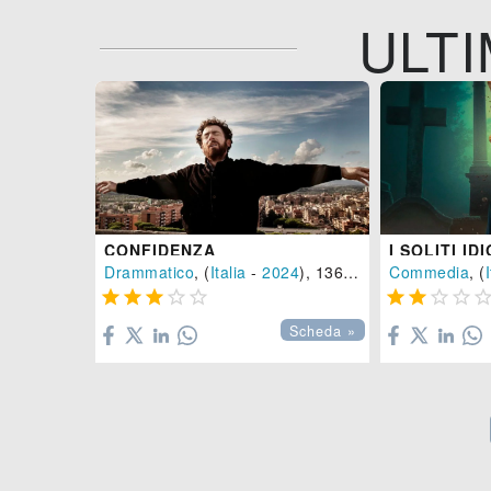
ULTI
CONFIDENZA
Drammatico
, (
Italia
-
2024
), 136 min.
Commedia
, (
I









Scheda »