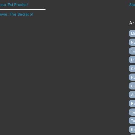
eur Est Proche!
Sta
ovie: The Secret of
Ar
Mi
N
Tu
I 
C
Ro
Ci
Au
R
Te
Tu
Il