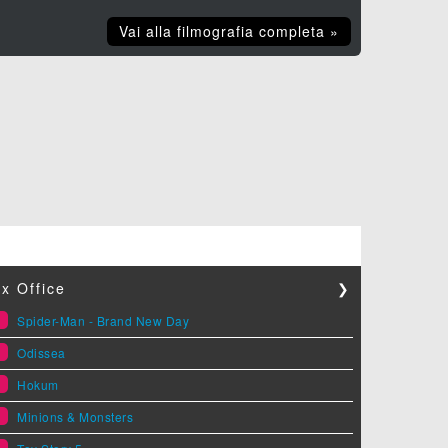
Vai alla filmografia completa »
x Office
❯
1
Spider-Man - Brand New Day
2
Odissea
3
Hokum
4
Minions & Monsters