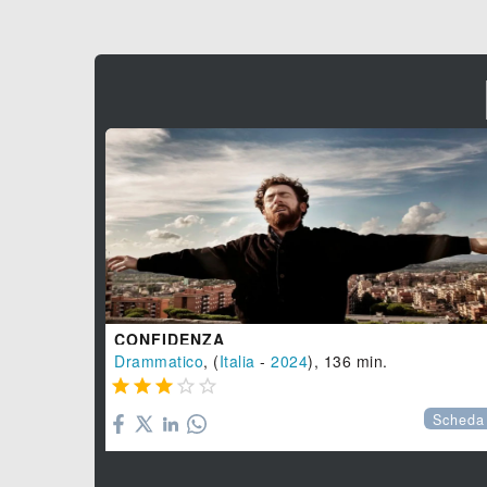
CONFIDENZA
Drammatico
, (
Italia
-
2024
), 136 min.





Scheda