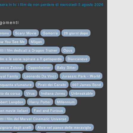
sera in tv: i film da non perdere di mercoledì 5 agosto 2026
gomenti
nions
Scary Movie
Gomorra
28 giorni dopo
ow You See Me
M3gan
tti i film dedicati a Dragon Trainer
Opus
film e le serie ispirate a Il gattopardo
Biancaneve
hecco Zalone
Oppenheimer
Baby Sitter
yal Family
Leonardo Da Vinci
Jurassic Park - World
nquanta sfumature
Pirati dei Caraibi
007 James Bond
to da corsa
Virus
Indiana Jones
Unbreakable
obert Langdon
Harry Potter
Millennium
en movie italiani
Fast and Furious
tti i film del Marvel Cinematic Universe
 signore degli anelli
Alice nel paese delle meraviglie