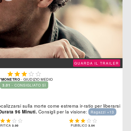
GUARDA IL TRAILER





YMONETRO
- GIUDIZIO MEDIO
3.01
- CONSIGLIATO SÌ
calizzarsi sulla morte come estrema ir-ratio per liberarsi
Consigli per la visione:
Durata 96 Minuti.
Ragazzi +13









CRITICA
3.00
PUBBLICO
3.04