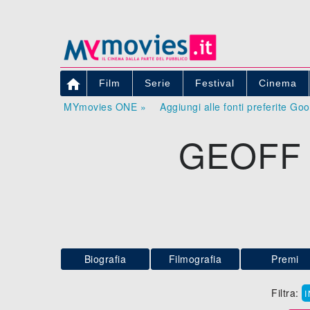

Film
Serie
Festival
Cinema
MYmovies ONE »
Aggiungi alle fonti preferite Go
GEOFF
Biografia
Filmografia
Premi
Filtra: