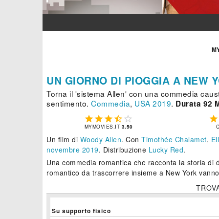
M
UN GIORNO DI PIOGGIA A NEW 
Torna il 'sistema Allen' con una commedia causti
sentimento.
Commedia
,
USA
2019
.
Durata 92 M






MYMOVIES.IT
3.50
Un film di
Woody Allen
.
Con
Timothée Chalamet
,
El
novembre 2019
. Distribuzione
Lucky Red
.
Una commedia romantica che racconta la storia di du
romantico da trascorrere insieme a New York vanno
TROV
Su supporto fisico