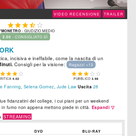
VIDEO RECENSIONE
TRAILER





YMONETRO
- GIUDIZIO MEDIO
3.50
- CONSIGLIATO SÌ
YORK
ca, incisiva e ineffabile, come la nascita di un
Consigli per la visione:
inuti.
Ragazzi +13









CRITICA
4.02
PUBBLICO
2.98
le Fanning
,
Selena Gomez
,
Jude Law
Uscita
28
e fidanzatini del college, i cui piani per un weekend
 in fumo non appena mettono piede in città.
Espandi ▽
A
STREAMING
DVD
BLU-RAY