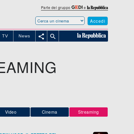
Parte del gruppo
e
Accedi


TV
News
EAMING
Video
Cinema
Streaming