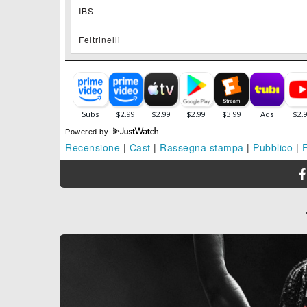
IBS
Feltrinelli
Powered by
Recensione
|
Cast
|
Rassegna stampa
|
Pubblico
|