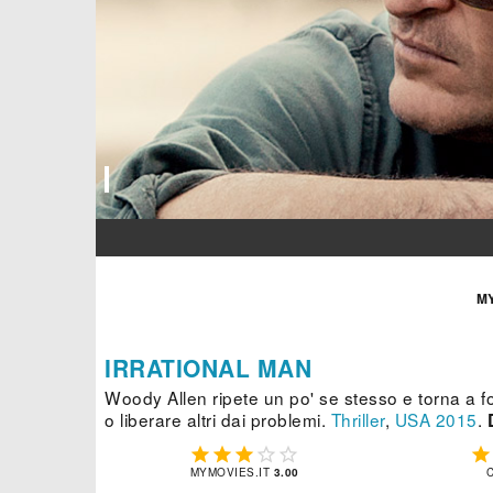
M
IRRATIONAL MAN
Woody Allen ripete un po' se stesso e torna a fo
o liberare altri dai problemi.
Thriller
,
USA
2015
.






MYMOVIES.IT
3.00