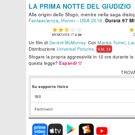
LA PRIMA NOTTE DEL GIUDIZIO
Alle origini dello Sfogo, mentre nella saga distopic
Fantascienza
,
Horror
-
USA
2018
.
Durata 97 Mi






MYMOVIES.IT
2.50
Un film di
Gerard McMurray
.
Con
Marisa Tomei
,
Lau
Distribuzione
Universal Pictures
.
V.M. 14
Sfogare la propria aggressività in 12 ore durante le
questa legge?
Espandi ▽
TROV
Su supporto fisico
IBS
Feltrinelli