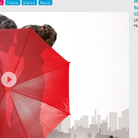
R
o
Titolo
Stelle
Rank
S
C
Un
H
