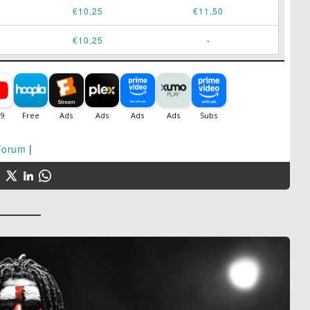
€10,25
€11,50
€10,25
-
Forum
|