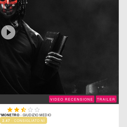

VIDEO RECENSIONE
TRAILER





YMONETRO
- GIUDIZIO MEDIO
2.47
- CONSIGLIATO NÌ