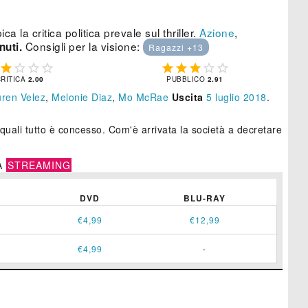
a la critica politica prevale sul thriller.
Azione
,
Consigli per la visione:
nuti.
Ragazzi +13









CRITICA
2.00
PUBBLICO
2.91
ren Velez
,
Melonie Diaz
,
Mo McRae
Uscita
5
luglio 2018
.
 quali tutto è concesso. Com'è arrivata la società a decretare
A
STREAMING
DVD
BLU-RAY
€4,99
€12,99
€4,99
-