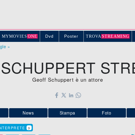
Dvd
Poster
MYMOVIE
S
ONE
TROV
A
STREAMING
ogle »
 SCHUPPERT STR
Geoff Schuppert è un attore
News
Stampa
Foto
INTERPRETE
3