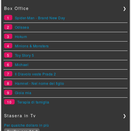
Box Office
❯
1
Spider-Man - Brand New Day
2
Odissea
3
Hokum
4
Minions & Monsters
5
Toy Story 5
6
Michael
7
Il Diavolo veste Prada 2
8
Hamnet - Nel nome del figlio
9
Gioia mia
10
Terapia di famiglia
Stasera in Tv
❯
Per qualche dollaro in più