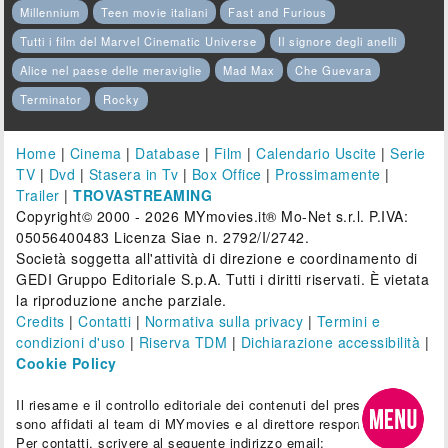
Millennium
Teen movie italiani
Fast and Furious
Tutti i film del Marvel Cinematic Universe
Il signore degli anelli
Alice nel paese delle meraviglie
Mad Max
Che Guevara
Terminator
Rocky
Home
|
Cinema
|
Database
|
Film
|
Calendario Uscite
|
Serie
TV
|
Dvd
|
Stasera in Tv
|
Box Office
|
Prossimamente
|
Trailer
|
TROVASTREAMING
Copyright© 2000 - 2026 MYmovies.it® Mo-Net s.r.l. P.IVA:
05056400483 Licenza Siae n. 2792/I/2742.
Società soggetta all'attività di direzione e coordinamento di
GEDI Gruppo Editoriale S.p.A. Tutti i diritti riservati. È vietata
la riproduzione anche parziale.
Credits
|
Contatti
|
Normativa sulla privacy
|
Termini e
condizioni d'uso
|
Riserva TDM
|
Dichiarazione accessibilità
|
Cookie Policy
Il riesame e il controllo editoriale dei contenuti del presente sito
sono affidati al team di MYmovies e al direttore responsabile.
Per contatti, scrivere al seguente indirizzo email: