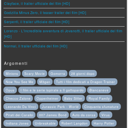
Clayface, il trailer ufficiale del film [HD]
Godzilla Minus Zero, il teaser trailer del film [HD]
Serpenti, il trailer ufficiale del film [HD]
Lorenzo - L'incredibile avventura di Jovanotti, il trailer ufficiale del film
[HD]
Normal, il trailer ufficiale del film [HD]
Argomenti
Minions
Scary Movie
Gomorra
28 giorni dopo
Now You See Me
M3gan
Tutti i film dedicati a Dragon Trainer
Opus
I film e le serie ispirate a Il gattopardo
Biancaneve
Checco Zalone
Oppenheimer
Baby Sitter
Royal Family
Leonardo Da Vinci
Jurassic Park - World
Cinquanta sfumature
Pirati dei Caraibi
007 James Bond
Auto da corsa
Virus
Indiana Jones
Unbreakable
Robert Langdon
Harry Potter