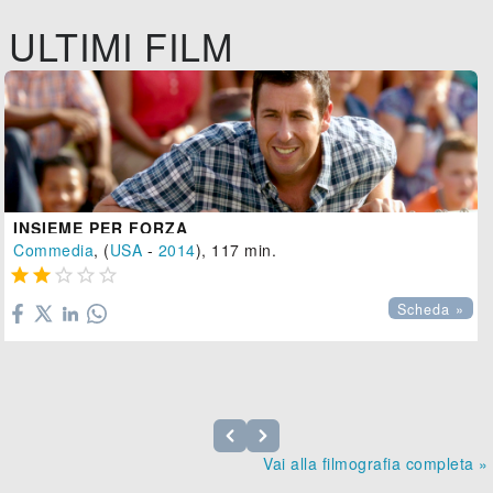
ULTIMI FILM
INSIEME PER FORZA
Commedia
, (
USA
-
2014
), 117 min.





Scheda »
Vai alla filmografia completa »