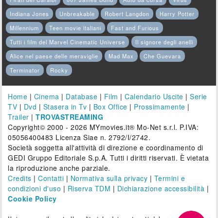
Indiana Jones
Unbreakable
Robert Langdon
Harry Potter
Millennium
Teen movie italiani
Fast and Furious
Tutti i film del Marvel Cinematic Universe
Il signore degli anelli
Alice nel paese delle meraviglie
Mad Max
Che Guevara
Terminator
Rocky
Home
|
Cinema
|
Database
|
Film
|
Calendario Uscite
|
Serie
TV
|
Dvd
|
Stasera in Tv
|
Box Office
|
Prossimamente
|
Trailer
|
TROVASTREAMING
Copyright© 2000 - 2026 MYmovies.it® Mo-Net s.r.l. P.IVA:
05056400483 Licenza Siae n. 2792/I/2742.
Società soggetta all'attività di direzione e coordinamento di
GEDI Gruppo Editoriale S.p.A. Tutti i diritti riservati. È vietata
la riproduzione anche parziale.
Credits
|
Contatti
|
Normativa sulla privacy
|
Termini e
condizioni d'uso
|
Riserva TDM
|
Dichiarazione accessibilità
|
Cookie Policy