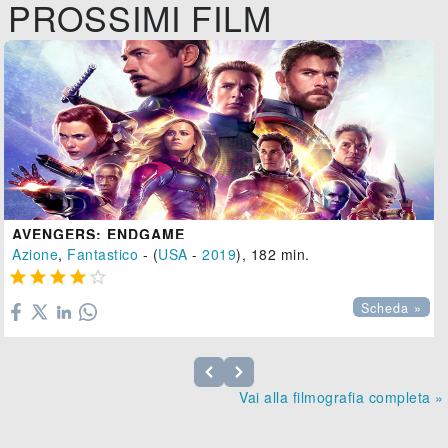
PROSSIMI FILM
AVENGERS: ENDGAME
Azione
,
Fantastico
- (
USA
-
2019
), 182 min.





Scheda »
Vai alla filmografia completa »