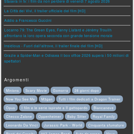
Stasera in tv: i film da non perdere di venerdì 7 agosto 2026
La Città dei Vivi, il trailer ufficiale del film [HD]
Addio a Francesco Guccini
Locarno 79: The Green Eyes, Fanny Liatard e Jérémy Trouilh
affrontano la loro opera seconda con grande tensione morale
Insidious - Fuori dall'altrove, il trailer finale del film [HD]
Grazie a Spider-Man e Odissea il box office 2026 supera i 50 milioni di
spettatori
Argomenti
Minions
Scary Movie
Gomorra
28 giorni dopo
Now You See Me
M3gan
Tutti i film dedicati a Dragon Trainer
Opus
I film e le serie ispirate a Il gattopardo
Biancaneve
Checco Zalone
Oppenheimer
Baby Sitter
Royal Family
Leonardo Da Vinci
Jurassic Park - World
Cinquanta sfumature
Pirati dei Caraibi
007 James Bond
Auto da corsa
Virus