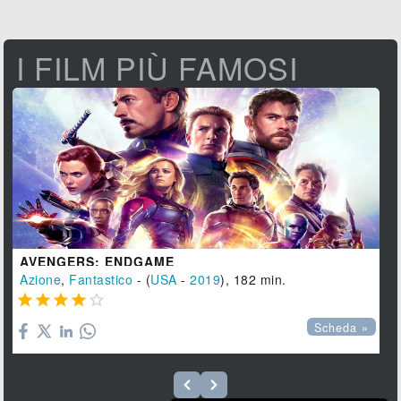
I FILM PIÙ FAMOSI
AVENGERS: ENDGAME
Azione
,
Fantastico
- (
USA
-
2019
), 182 min.





Scheda »