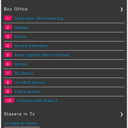
Box Office
❯
1
Spider-Man - Brand New Day
2
Odissea
3
Hokum
4
Minions & Monsters
5
Ateez: Light the Way in Cinemas
6
Michael
7
Toy Story 5
8
Le città di pianura
9
Il bene comune
10
Il Diavolo veste Prada 2
Stasera in Tv
❯
Un'estate ai Caraibi