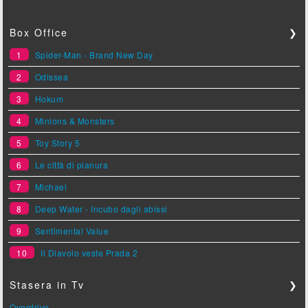
Box Office
❯
1
Spider-Man - Brand New Day
2
Odissea
3
Hokum
4
Minions & Monsters
5
Toy Story 5
6
Le città di pianura
7
Michael
8
Deep Water - Incubo dagli abissi
9
Sentimental Value
10
Il Diavolo veste Prada 2
Stasera in Tv
❯
Overdrive