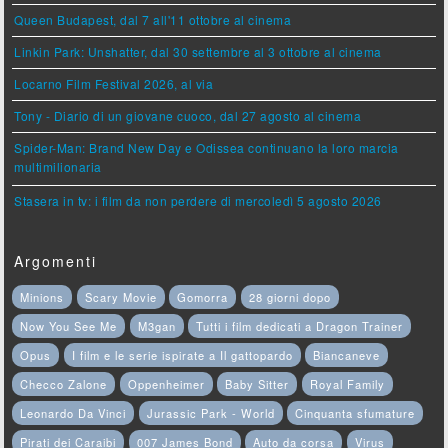
Queen Budapest, dal 7 all'11 ottobre al cinema
Linkin Park: Unshatter, dal 30 settembre al 3 ottobre al cinema
Locarno Film Festival 2026, al via
Tony - Diario di un giovane cuoco, dal 27 agosto al cinema
Spider-Man: Brand New Day e Odissea continuano la loro marcia
multimilionaria
Stasera in tv: i film da non perdere di mercoledì 5 agosto 2026
Argomenti
Minions
Scary Movie
Gomorra
28 giorni dopo
Now You See Me
M3gan
Tutti i film dedicati a Dragon Trainer
Opus
I film e le serie ispirate a Il gattopardo
Biancaneve
Checco Zalone
Oppenheimer
Baby Sitter
Royal Family
Leonardo Da Vinci
Jurassic Park - World
Cinquanta sfumature
Pirati dei Caraibi
007 James Bond
Auto da corsa
Virus