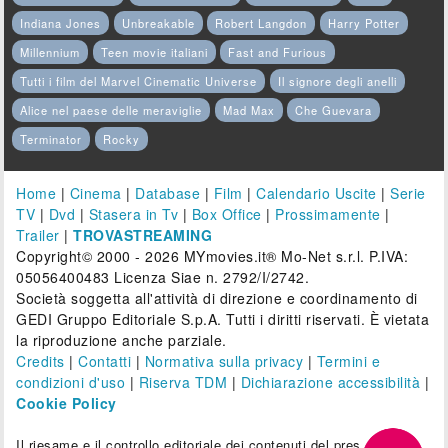
Indiana Jones
Unbreakable
Robert Langdon
Harry Potter
Millennium
Teen movie italiani
Fast and Furious
Tutti i film del Marvel Cinematic Universe
Il signore degli anelli
Alice nel paese delle meraviglie
Mad Max
Che Guevara
Terminator
Rocky
Home
|
Cinema
|
Database
|
Film
|
Calendario Uscite
|
Serie
TV
|
Dvd
|
Stasera in Tv
|
Box Office
|
Prossimamente
|
Trailer
|
TROVASTREAMING
Copyright© 2000 - 2026 MYmovies.it® Mo-Net s.r.l. P.IVA:
05056400483 Licenza Siae n. 2792/I/2742.
Società soggetta all'attività di direzione e coordinamento di
GEDI Gruppo Editoriale S.p.A. Tutti i diritti riservati. È vietata
la riproduzione anche parziale.
Credits
|
Contatti
|
Normativa sulla privacy
|
Termini e
condizioni d'uso
|
Riserva TDM
|
Dichiarazione accessibilità
|
Cookie Policy
Il riesame e il controllo editoriale dei contenuti del presente sito