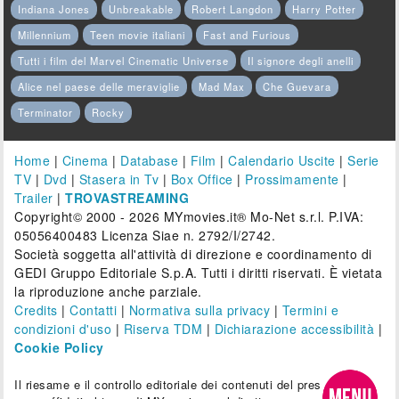
Indiana Jones
Unbreakable
Robert Langdon
Harry Potter
Millennium
Teen movie italiani
Fast and Furious
Tutti i film del Marvel Cinematic Universe
Il signore degli anelli
Alice nel paese delle meraviglie
Mad Max
Che Guevara
Terminator
Rocky
Home
|
Cinema
|
Database
|
Film
|
Calendario Uscite
|
Serie
TV
|
Dvd
|
Stasera in Tv
|
Box Office
|
Prossimamente
|
Trailer
|
TROVASTREAMING
Copyright© 2000 - 2026 MYmovies.it® Mo-Net s.r.l. P.IVA:
05056400483 Licenza Siae n. 2792/I/2742.
Società soggetta all'attività di direzione e coordinamento di
GEDI Gruppo Editoriale S.p.A. Tutti i diritti riservati. È vietata
la riproduzione anche parziale.
Credits
|
Contatti
|
Normativa sulla privacy
|
Termini e
condizioni d'uso
|
Riserva TDM
|
Dichiarazione accessibilità
|
Cookie Policy
Il riesame e il controllo editoriale dei contenuti del presente sito