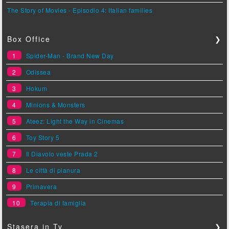
The Story of Movies - Episodio 4: Italian families
Box Office
❯
1
Spider-Man - Brand New Day
2
Odissea
3
Hokum
4
Minions & Monsters
5
Ateez: Light the Way in Cinemas
6
Toy Story 5
7
Il Diavolo veste Prada 2
8
Le città di pianura
9
Primavera
10
Terapia di famiglia
Stasera in Tv
❯