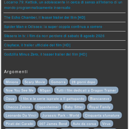
Locarno 79: Ketticè, un adolescente in cerca di senso all'interno di un
mondo programmaticamente insensato
The Echo Chamber, il teaser trailer del film [HD]
Spider Man e Odissea: la super coppia continua a correre
Stasera in tv: i film da non perdere di sabato 8 agosto 2026
Clayface, il trailer ufficiale del film [HD]
Godzilla Minus Zero, il teaser trailer del film [HD]
Argomenti
Minions
Scary Movie
Gomorra
28 giorni dopo
Now You See Me
M3gan
Tutti i film dedicati a Dragon Trainer
Opus
I film e le serie ispirate a Il gattopardo
Biancaneve
Checco Zalone
Oppenheimer
Baby Sitter
Royal Family
Leonardo Da Vinci
Jurassic Park - World
Cinquanta sfumature
Pirati dei Caraibi
007 James Bond
Auto da corsa
Virus