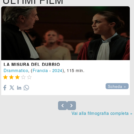
LA MISURA DEL DUBBIO
Drammatico
, (
Francia
-
2024
), 115 min.





Scheda »
Vai alla filmografia completa »