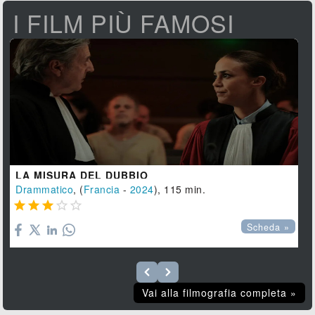
I FILM PIÙ FAMOSI
LA MISURA DEL DUBBIO
Drammatico
, (
Francia
-
2024
), 115 min.





Scheda »
Vai alla filmografia completa »