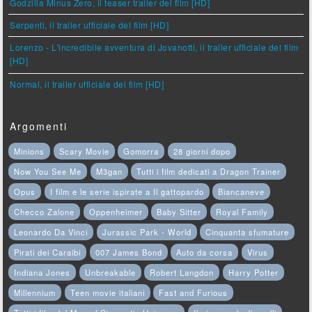
Godzilla Minus Zero, il teaser trailer del film [HD]
Serpenti, il trailer ufficiale del film [HD]
Lorenzo - L'incredibile avventura di Jovanotti, il trailer ufficiale del film
[HD]
Normal, il trailer ufficiale del film [HD]
Argomenti
Minions
Scary Movie
Gomorra
28 giorni dopo
Now You See Me
M3gan
Tutti i film dedicati a Dragon Trainer
Opus
I film e le serie ispirate a Il gattopardo
Biancaneve
Checco Zalone
Oppenheimer
Baby Sitter
Royal Family
Leonardo Da Vinci
Jurassic Park - World
Cinquanta sfumature
Pirati dei Caraibi
007 James Bond
Auto da corsa
Virus
Indiana Jones
Unbreakable
Robert Langdon
Harry Potter
Millennium
Teen movie italiani
Fast and Furious