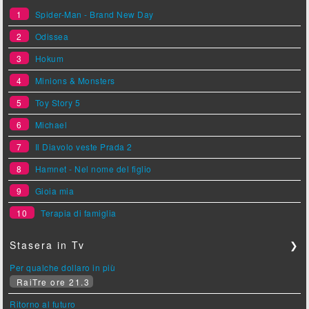
1
Spider-Man - Brand New Day
2
Odissea
3
Hokum
4
Minions & Monsters
5
Toy Story 5
6
Michael
7
Il Diavolo veste Prada 2
8
Hamnet - Nel nome del figlio
9
Gioia mia
10
Terapia di famiglia
Stasera in Tv
❯
Per qualche dollaro in più
RaiTre ore 21.3
Ritorno al futuro