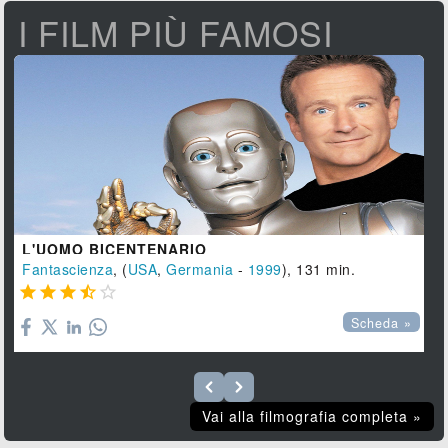
I FILM PIÙ FAMOSI
L'UOMO BICENTENARIO
Fantascienza
, (
USA
,
Germania
-
1999
), 131 min.





Scheda »
Vai alla filmografia completa »