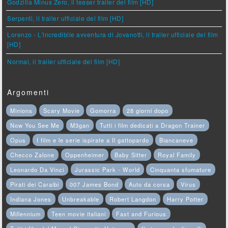
Godzilla Minus Zero, il teaser trailer del film [HD]
Serpenti, il trailer ufficiale del film [HD]
Lorenzo - L'incredibile avventura di Jovanotti, il trailer ufficiale del film
[HD]
Normal, il trailer ufficiale del film [HD]
Argomenti
Minions
Scary Movie
Gomorra
28 giorni dopo
Now You See Me
M3gan
Tutti i film dedicati a Dragon Trainer
Opus
I film e le serie ispirate a Il gattopardo
Biancaneve
Checco Zalone
Oppenheimer
Baby Sitter
Royal Family
Leonardo Da Vinci
Jurassic Park - World
Cinquanta sfumature
Pirati dei Caraibi
007 James Bond
Auto da corsa
Virus
Indiana Jones
Unbreakable
Robert Langdon
Harry Potter
Millennium
Teen movie italiani
Fast and Furious