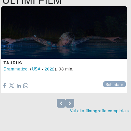
TAURUS
Drammatico
, (
USA
-
2022
), 98 min.

Scheda »
Vai alla filmografia completa »