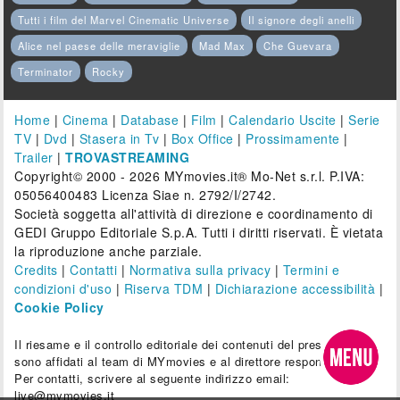
Tutti i film del Marvel Cinematic Universe
Il signore degli anelli
Alice nel paese delle meraviglie
Mad Max
Che Guevara
Terminator
Rocky
Home
|
Cinema
|
Database
|
Film
|
Calendario Uscite
|
Serie
TV
|
Dvd
|
Stasera in Tv
|
Box Office
|
Prossimamente
|
Trailer
|
TROVASTREAMING
Copyright© 2000 - 2026 MYmovies.it® Mo-Net s.r.l. P.IVA:
05056400483 Licenza Siae n. 2792/I/2742.
Società soggetta all'attività di direzione e coordinamento di
GEDI Gruppo Editoriale S.p.A. Tutti i diritti riservati. È vietata
la riproduzione anche parziale.
Credits
|
Contatti
|
Normativa sulla privacy
|
Termini e
condizioni d'uso
|
Riserva TDM
|
Dichiarazione accessibilità
|
Cookie Policy
Il riesame e il controllo editoriale dei contenuti del presente sito
sono affidati al team di MYmovies e al direttore responsabile.
Per contatti, scrivere al seguente indirizzo email:
live@mymovies.it