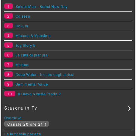
1
Spider-Man - Brand New Day
2
Odissea
3
Hokum
4
Minions & Monsters
5
Toy Story 5
6
Le città di pianura
7
Michael
8
Deep Water - Incubo dagli abissi
9
Sentimental Value
10
Il Diavolo veste Prada 2
Stasera in Tv
❯
Overdrive
Canale 20 ore 21.1
La tempesta perfetta