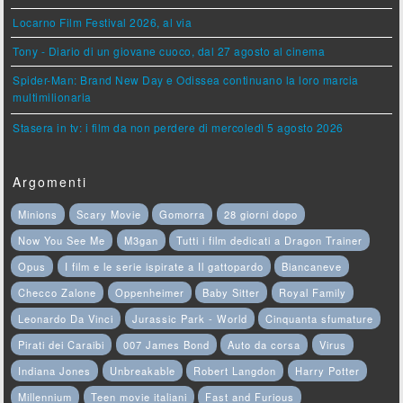
Locarno Film Festival 2026, al via
Tony - Diario di un giovane cuoco, dal 27 agosto al cinema
Spider-Man: Brand New Day e Odissea continuano la loro marcia
multimilionaria
Stasera in tv: i film da non perdere di mercoledì 5 agosto 2026
Argomenti
Minions
Scary Movie
Gomorra
28 giorni dopo
Now You See Me
M3gan
Tutti i film dedicati a Dragon Trainer
Opus
I film e le serie ispirate a Il gattopardo
Biancaneve
Checco Zalone
Oppenheimer
Baby Sitter
Royal Family
Leonardo Da Vinci
Jurassic Park - World
Cinquanta sfumature
Pirati dei Caraibi
007 James Bond
Auto da corsa
Virus
Indiana Jones
Unbreakable
Robert Langdon
Harry Potter
Millennium
Teen movie italiani
Fast and Furious