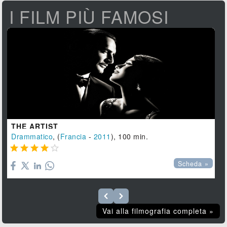
I FILM PIÙ FAMOSI
THE ARTIST
Drammatico
, (
Francia
-
2011
), 100 min.





Scheda »
Vai alla filmografia completa »