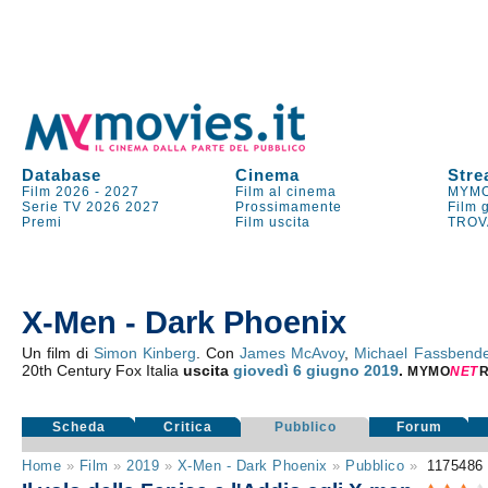
Database
Cinema
Stre
Film 2026
-
2027
Film al cinema
MYMO
Serie TV
2026
2027
Prossimamente
Film 
Premi
Film uscita
TROV
X-Men - Dark Phoenix
Un film di
Simon Kinberg
. Con
James McAvoy
,
Michael Fassbende
20th Century Fox Italia
uscita
giovedì 6
giugno 2019
.
MYMO
NE
T
Scheda
Critica
Pubblico
Forum
Home
»
Film
»
2019
»
X-Men - Dark Phoenix
»
Pubblico
»
117548