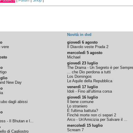
Pubblico
|
Forum
|
Shop
|
Novità in dvd
to
giovedì 6 agosto
e vere
Il Diavolo veste Prada 2
mercoledì 5 agosto
osto
Michael
giovedì 23 luglio
io
The Drama - Un Segreto è per Sempr
tigo
... che Dio perdona a tutti
Los Domingos
glio
Le Aquile della Repubblica
rand New Day
venerdì 17 luglio
io
Idoli - Fino all'ultima corsa
ia
giovedì 16 luglio
ubo dagli abissi
Il bene comune
Lo straniero
È l'ultima battuta?
io
Finchè morte non ci separi 2
Arco - Un'Amicizia per Salvare il ...
ss - Il Bhutan e l...
mercoledì 15 luglio
o
Scream 7
tello di Cagliostro