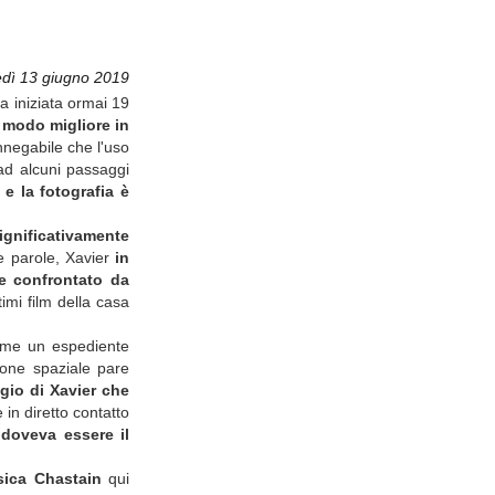
edì 13 giugno 2019
a iniziata ormai 19
 modo migliore in
innegabile che l'uso
ad alcuni passaggi
 e la fotografia è
ignificativamente
re parole, Xavier
in
te confrontato da
imi film della casa
ome un espediente
ione spaziale pare
gio di Xavier che
 in diretto contatto
doveva essere il
ssica Chastain
qui