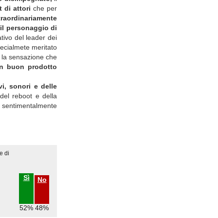
t di attori
che per
traordinariamente
 il personaggio di
ativo del leader dei
pecialmete meritato
la sensazione che
un buon prodotto
vi, sonori e delle
del reboot e della
e sentimentalmente
e di
Sì
No
52%
48%