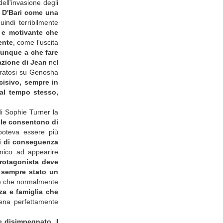
ell'invasione degli
i D'Bari come una
uindi terribilmente
 e motivante che
ente
, come l'uscita
unque a che fare
mazione di
Jean
nel
iratosi su Genosha
ncisivo, sempre in
 al tempo stesso,
di Sophie Turner la
e le consentono di
poteva essere più
li di conseguenza
nico ad appearire
protagonista deve
è sempre stato un
che che normalmente
a e famiglia che
cena perfettamente
o e disimpegnato,
il