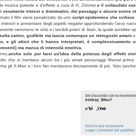
, la musica potente e d'effetto a cura di H. Zimmer,
e il collaudato cas
i veramente intensi e drammatici, dei passaggi e alcune scene s
mato il film viene penalizzato da uno
script epidermico che svilisce
 interiori e presentare degli aspetti negativi approfondendo l’arco narr
mente nemmeno le virtù e i terribili poteri di Jean, la quale avrebbe s
isulta carino, godibile ma lascia comunque un retrogusto amaro
e 
, e gli attori che li hanno interpretati, è complessivamente 
 presenti) ma manca di intensità emotiva.
ermo,
anche solo per farsi un'idea della potenza degli effetti visi
ddio che si meritano alcuni tra i più amati personaggi Marvel prima 
l
ma gli X-Men e i loro fan meritavano decisamente di più. Voto (anch
Sei d'accordo con la recension
Ashtray_Bliss?
Scrivi la tua recensione
Leggi i commenti del pubblico