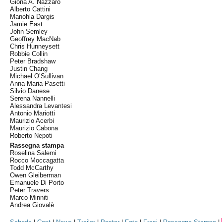
Giona A. Nazzaro
Alberto Cattini
Manohla Dargis
Jamie East
John Semley
Geoffrey MacNab
Chris Hunneysett
Robbie Collin
Peter Bradshaw
Justin Chang
Michael O’Sullivan
Anna Maria Pasetti
Silvio Danese
Serena Nannelli
Alessandra Levantesi
Antonio Mariotti
Maurizio Acerbi
Maurizio Cabona
Roberto Nepoti
Rassegna stampa
Roselina Salemi
Rocco Moccagatta
Todd McCarthy
Owen Gleiberman
Emanuele Di Porto
Peter Travers
Marco Minniti
Andrea Giovalè