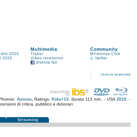
Multimedia
Community
ibili 2025
Trailer
MYmovies Club
li 2025
Video recensioni
twitter
diventa fan
ricerca avanzata
Phoenix
.
Azione
,
Ratings:
Kids+13
, durata 113 min. - USA
2019
. -
censioni di critica, pubblico e dizionari.
i
Streaming