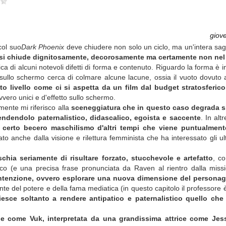
s
giov
col suo
Dark Phoenix
deve chiudere non solo un ciclo, ma un'intera sag
 si chiude dignitosamente, decorosamente ma certamente non nel
ca di alcuni notevoli difetti di forma e contenuto. Riguardo la forma è 
sullo schermo cerca di colmare alcune lacune, ossia il vuoto dovuto 
to livello come ci si aspetta da un film dal budget
stratosferico
vvero unici e d'effetto sullo schermo.
mente mi riferisco alla
sceneggiatura che in questo caso degrada s
endendolo paternalistico, didascalico, egoista e saccente
. In alt
n certo becero maschilismo d'altri tempi che viene puntualmen
o anche dalla visione e rilettura femminista che ha interessato gli ult
hia seriamente di risultare forzato, stucchevole e artefatto
, c
lico (e una precisa frase pronunciata da Raven al rientro dalla miss
l'intenzione, ovvero esplorare una nuova dimensione del personag
te del potere e della fama mediatica (in questo capitolo il professore è
riesce soltanto a rendere antipatico e paternalistico
quello che 
e come Vuk, interpretata da una grandissima attrice come Je