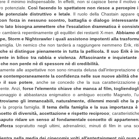
il minimo indispensabile. In effetti, non si capisce bene il motivo d
ro potenziale.
Così facendo lo spettatore non riesce a percepire 
 potenziale distruttivo e letale
. Il ruolo della Chastain appare q
con forza in nessuno scontro, battaglia o dialogo interessante
ltro lato bisogna ammettere che l'escalation drammatica è consist
e cambierà repentinamente gli equilibri dei restanti X-men.
Abbiamo d
pe, Storm e Nightcrawler i quali assistono impotenti alla trasfor
famiglia. Un nemico che non tarderà a raggiungere nemmeno Erik, rit
he si distingue pienamente in tutta la pellicola. Il suo
Erik è i
ente in bilico tra rabbia e violenza
.
Affascinante e inquietante
che non perde nè di spessore nè di credibilità.
iamente alle aspettative non sono rimasta delusa dall'interpretazione 
ura e contemporaneamente la confidenza nelle sue nuove abilità ch
e il suo potere
, anche se concedo che la sua caratterizzazione 
gente. Anzi,
forse l'elemento chiave che manca al film, togliendog
onaggio è abbastanza enigmatico o ambiguo eccetto Magneto, l’u
 troviamo gli immancabili, naturalmente, dilemmi morali che la 
ro la propria famiglia.
Il tema della famiglia e la sua importanza 
cetto di diversità, accettazione e rispetto reciproco
; caratteristi
aputo ridare un senso al fondamentale concetto di appartenenz
fforza
sopratutto negli ultimi, adrenalinici, minuti di film in una s
 rientra nella media dei cinecomix volti all'entertainment più pur