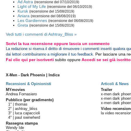
Ad Astra
(recensione del 07/10/2019)
Light of My Life
(recensione del 06/10/2019)
Kursk
(recensione del 15/08/2019)
Aniara
(recensione del 08/08/2019)
Les Gardiennes
(recensione del 06/08/2019)
Greta
(recensione del 15/06/2019)
Vedi tutti i commenti di Ashtray_Bliss »
Scrivi la tua recensione oppure lascia un commento
La redazione si riserva il diritto di rimuovere i commenti inseriti qualora qu
Per lasciare una r
dai lettori contribuiranno a migliorare il tuo feedback.
Fai clic qui per iscriverti
subito oppure
Accedi se sei già iscritto
X-Men - Dark Phoenix | Indice
Recensioni & Opinionisti
Articoli & News
MYmovies
Trailer
Andrea Fornasiero
x-men dark phoenix 
x-men dark phoenix
Pubblico (per gradimento)
x-men dark phoenix 
1° |
thomas
2° |
ashtray_bliss
Video recension
3° |
luca capaccioli
la video recensio
4° |
paul swineherd
Rassegna stampa
Wendy Ide