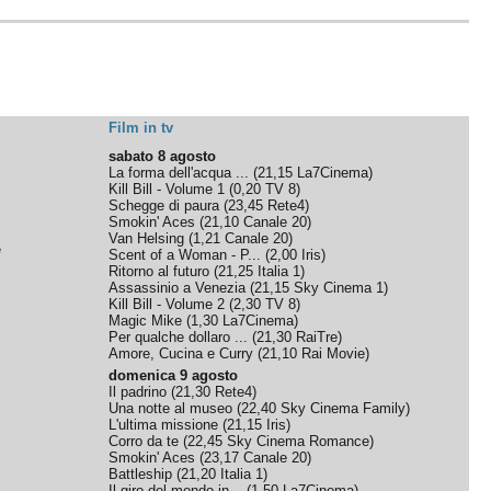
Film in tv
sabato 8 agosto
La forma dell'acqua ...
(
21,15
La7Cinema
)
Kill Bill - Volume 1
(
0,20
TV 8
)
Schegge di paura
(
23,45
Rete4
)
Smokin' Aces
(
21,10
Canale 20
)
Van Helsing
(
1,21
Canale 20
)
e
Scent of a Woman - P...
(
2,00
Iris
)
Ritorno al futuro
(
21,25
Italia 1
)
Assassinio a Venezia
(
21,15
Sky Cinema 1
)
Kill Bill - Volume 2
(
2,30
TV 8
)
Magic Mike
(
1,30
La7Cinema
)
Per qualche dollaro ...
(
21,30
RaiTre
)
Amore, Cucina e Curry
(
21,10
Rai Movie
)
domenica 9 agosto
Il padrino
(
21,30
Rete4
)
Una notte al museo
(
22,40
Sky Cinema Family
)
L'ultima missione
(
21,15
Iris
)
Corro da te
(
22,45
Sky Cinema Romance
)
Smokin' Aces
(
23,17
Canale 20
)
Battleship
(
21,20
Italia 1
)
Il giro del mondo in...
(
1,50
La7Cinema
)