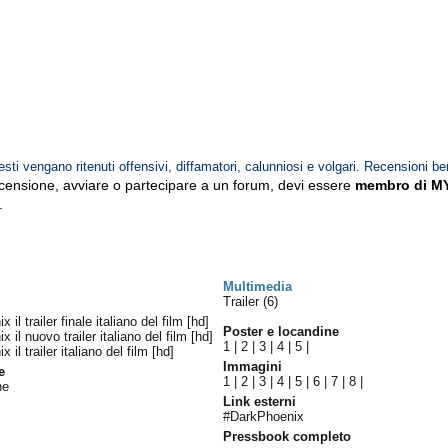
esti vengano ritenuti offensivi, diffamatori, calunniosi e volgari. Recensioni be
ecensione, avviare o partecipare a un forum, devi essere
membro di M
.
Multimedia
Trailer (6)
il trailer finale italiano del film [hd]
Poster e locandine
 il nuovo trailer italiano del film [hd]
1
|
2
|
3
|
4
|
5
|
il trailer italiano del film [hd]
Immagini
e
1
|
2
|
3
|
4
|
5
|
6
|
7
|
8
|
ne
Link esterni
#DarkPhoenix
Pressbook completo