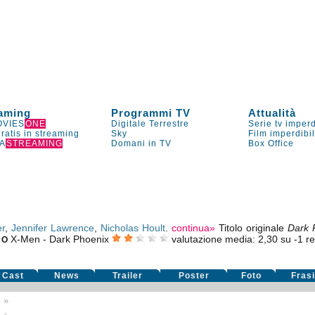
aming
Programmi TV
Attualità
VIES
ONE
Digitale Terrestre
Serie tv imperd
gratis in streaming
Sky
Film imperdibi
A
STREAMING
Domani in TV
Box Office
r
,
Jennifer Lawrence
,
Nicholas Hoult
.
continua»
Titolo originale
Dark 
X-Men - Dark Phoenix
valutazione media:
2,30
su
-1
re
RO
Cast
News
Trailer
Poster
Foto
Fras
6
»