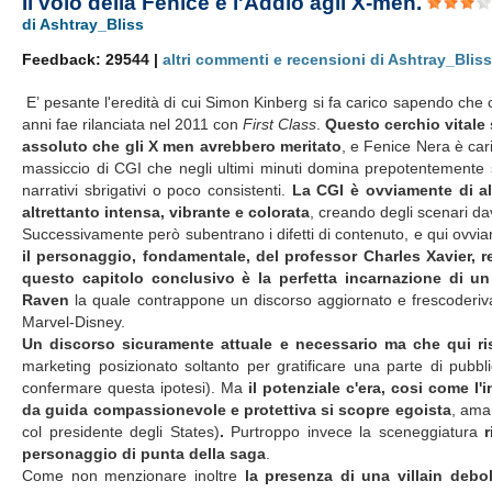
Il volo della Fenice e l'Addio agli X-men.
di Ashtray_Bliss
Feedback: 29544 |
altri commenti e recensioni di Ashtray_Blis
E’ pesante l'eredità di cui Simon Kinberg si fa carico sapendo che 
anni fae rilanciata nel 2011 con
First Class
.
Questo cerchio vitale
assoluto che gli X men avrebbero meritato
, e Fenice Nera è cari
massiccio di CGI che negli ultimi minuti domina prepotentemente 
narrativi sbrigativi o poco consistenti.
La CGI è ovviamente di al
altrettanto intensa, vibrante e colorata
, creando degli scenari da
Successivamente però subentrano i difetti di contenuto, e qui ovvia
il personaggio, fondamentale, del professor Charles Xavier, r
questo capitolo conclusivo è la perfetta incarnazione di u
Raven
la quale contrappone un discorso aggiornato e frescoderivat
Marvel-Disney.
Un discorso sicuramente attuale e necessario ma che qui risc
marketing posizionato soltanto per gratificare una parte di pubb
confermare questa ipotesi). Ma
il potenziale c'era, cosi come 
da guida compassionevole e protettiva si scopre egoista
, aman
col presidente degli States)
.
Purtroppo invece la sceneggiatura
personaggio di punta della saga
.
Come non menzionare inoltre
la presenza di una villain
debol