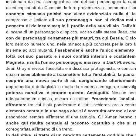
incatenata da una sceneggiatura che del suo personaggio fa sapere 
alieni capitanati da Chastain, la loro provenienza e nemmeno il lo
concreta minaccia poichè non viene evidenziato nulla di tale
compresso e limitato e
il suo personaggio non si dedica mai 
permetta di delineare meglio il profilo della sua villain.
Dall'a
di scena di un personaggio di spicco, ucciso dalla stessa Jean, ch
con dei personaggi certamente più maturi, tra cui Bestia, Ciclo
loro nemico numero uno, nella minaccia più concreta per la loro 
insieme ad altri mutanti.
Fassbender è anche l'unico elemento c
lotta col suo passato e i suoi conflitti interiori e costantem
Magneto, risulta l'unico personaggio incisivo in
Dark Phoenix,
Jean Gray è invece l'assoluta e indiscussa protagonista, e contrar
quale
riesce abilmente a trasmettere tutta l'instabilità, la pa
scoprire una nuova parte di sè, sprigionando ulteriorment
approfondita e dettagliata in modo da renderla ambigua e coinvol
potenza narrativa, è proprio questo: Ambiguità.
Nessun pers
adeguatamente criptico, oscuro e sibillino.
Procedendo l'analisi
affrontare
tra cui il più ponderante di tutti; schierasi pro o cont
elemento centrale in una saga che si è costruita attorno al con
rispondono sempre all'interno di una famiglia. Gli X-men
hanno s
anche quì risulta centrale al racconto costruito e che si ra
coreografata all'interno di un treno.
In definitiva, si tratta di un prodotto certamente godibile che