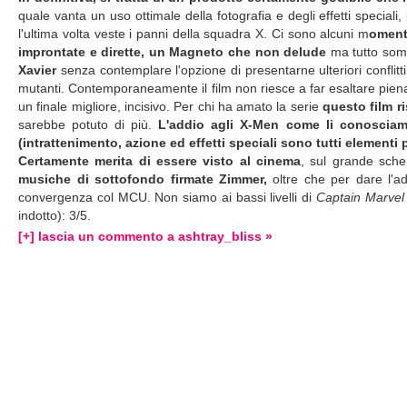
quale vanta un uso ottimale della fotografia e degli effetti speciali
l'ultima volta veste i panni della squadra X. Ci sono alcuni m
oment
improntate e dirette, un Magneto
che non delude
ma tutto som
Xavier
senza contemplare l'opzione di presentarne ulteriori conflitti
mutanti. Contemporaneamente il film non riesce a far esaltare piena
un finale migliore, incisivo. Per chi ha amato la serie
questo film r
sarebbe potuto di più.
L'addio agli
X-Men come li conosciamo
(intrattenimento, azione ed effetti speciali sono tutti elementi
Certamente merita di essere visto al cinema
, sul grande sch
musiche di sottofondo firmate Zimmer,
oltre che per dare l'a
convergenza col MCU. Non siamo ai bassi livelli di
Captain Marve
indotto): 3/5.
[+] lascia un commento a ashtray_bliss »