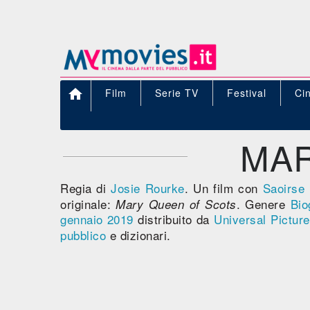

Film
Serie TV
Festival
Ci
MAR
Regia di
Josie Rourke
. Un film con
Saoirse
originale:
. Genere
Bio
Mary Queen of Scots
gennaio 2019
distribuito da
Universal Pictur
pubblico
e dizionari.