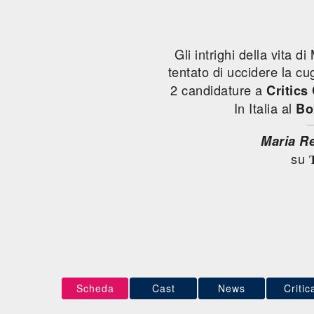
Gli intrighi della vita 
tentato di uccidere la cu
2 candidature a
Critics
In Italia al
Bo
Maria Re
su
Scheda
Cast
News
Critic