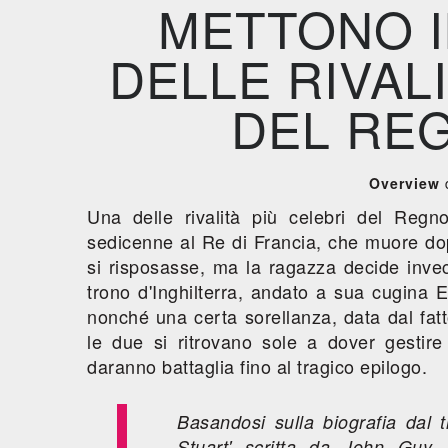
METTONO I
DELLE RIVAL
DEL REG
Overview
d
Una delle rivalità più celebri del Regn
sedicenne al Re di Francia, che muore dop
si risposasse, ma la ragazza decide invece 
trono d'Inghilterra, andato a sua cugina El
nonché una certa sorellanza, data dal fat
le due si ritrovano sole a dover gestire
daranno battaglia fino al tragico epilogo.
Basandosi sulla biografia dal 
Stuart' scritta da John Guy, 