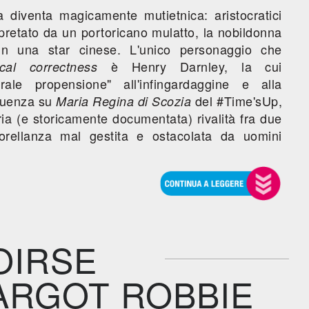
a diventa magicamente mutietnica: aristocratici
erpretato da un portoricano mulatto, la nobildonna
in una star cinese. L'unico personaggio che
è Henry Darnley, la cui
tical correctness
rale propensione" all'infingardaggine e alla
fluenza su
del #Time'sUp,
Maria Regina di Scozia
ia (e storicamente documentata) rivalità fra due
 sorellanza mal gestita e ostacolata da uomini
OIRSE
ARGOT ROBBIE