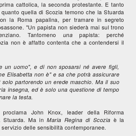
a prima cattolica, la seconda protestante. E tanto
ra quanto quella di Scozia temono che la Stuarda
con la Roma papalina, per tramare in segreto
losassone. "Un papista non siederà mai sul trono
entenziano. Tantomeno
papista: perché
una
cozia non è affatto contenta che a contendersi il
e un uomo", e di non sposarsi né avere figli,
e Elisabetta non è" e sa che potrà assicurare
t solo partorendo un erede maschio. Ma il suo
ria insegna, ed è solo una questione di tempo
are la testa.
", proclama John Knox, leader della Riforma
la Stuarda. Ma in
è la
Maria Regina di Scozia
 servizio delle sensibilità contemporanee.