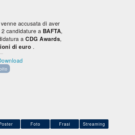
he venne accusata di aver
, 2 candidature a
,
BAFTA
didatura a
,
CDG Awards
.
lioni di euro
 Download
bito
Poster
Foto
Frasi
Streaming