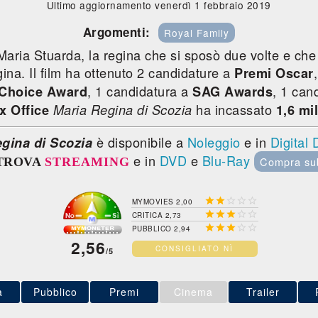
Ultimo aggiornamento venerdì 1 febbraio 2019
Argomenti:
Royal Family
di Maria Stuarda, la regina che si sposò due volte e c
gina. Il film ha ottenuto 2 candidature a
Premi Oscar
, 1 candidatura a
, 1 can
 Choice Award
SAG Awards
ha incassato
x Office
Maria Regina di Scozia
1,6 mi
è disponibile a
Noleggio
e in
Digital
gina di Scozia
e in
DVD
e
Blu-Ray
Compra su
TROVA
STREAMING





MYMOVIES 2,00





CRITICA 2,73





PUBBLICO 2,94
2,56
CONSIGLIATO NÌ
/5
a
Pubblico
Premi
Cinema
Trailer