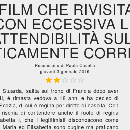
FILM CHE RIVISIT
CON ECCESSIVA L
ATTENDIBILITÀ SU
TICAMENTE CORR
Recensione di Paola Casella
giovedì 3 gennaio 2019





 Stuarda, salita sul trono di Francia dopo aver
II, è rimasta vedova a 18 anni e ha deciso di
Scozia, di cui è regina per diritto di nascita. Con
a rischia di contendere anche il ruolo di regina
isabetta I, che i legittimisti disconoscono come
I. Maria ed Elisabetta sono cugine ma praticano