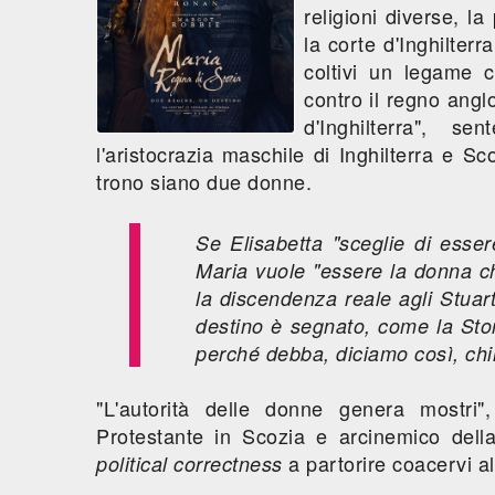
religioni diverse, l
la corte d'Inghilter
coltivi un legame 
contro il regno ang
d'Inghilterra", s
l'aristocrazia maschile di Inghilterra e S
trono siano due donne.
Se Elisabetta "sceglie di esser
Maria vuole "essere la donna ch
la discendenza reale agli Stuar
destino è segnato, come la Sto
perché debba, diciamo così, chin
"L'autorità delle donne genera mostri
Protestante in Scozia e arcinemico del
a partorire coacervi al
political correctness