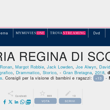
nema
Dvd
MYMOVIE
S
ONE
TROV
A
STREAMING
IA REGINA DI SC
 Ronan
,
Margot Robbie
,
Jack Lowden
,
Joe Alwyn
,
Davi
grafico
,
Drammatico
,
Storico
, -
Gran Bretagna
,
2018
,
d
es
. Consigli per la visione di bambini e ragazzi:
-
+13



669
13
Condividi
VOTA
SCRIVI
