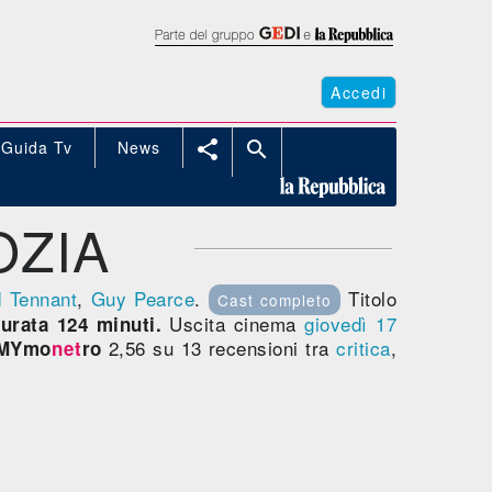
Accedi
Guida Tv
News


OZIA
d Tennant
,
Guy Pearce
.
Titolo
Cast completo
Uscita cinema
giovedì 17
urata 124 minuti.
2,56 su 13 recensioni tra
critica
,
MYmo
net
ro