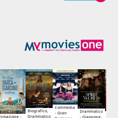
Commedia
Biografico,
Drammatico
- Gran
Biogr
Drammatico
nimazione -
- Giappone,