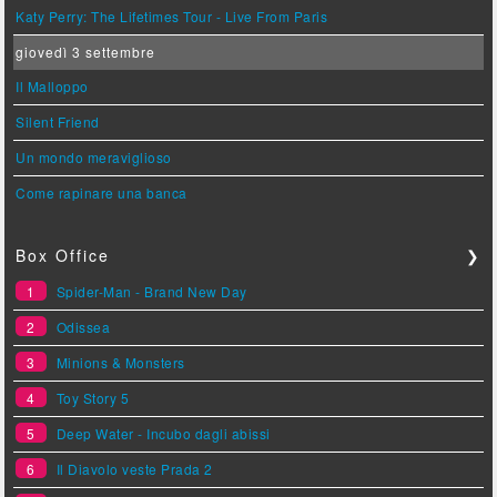
Katy Perry: The Lifetimes Tour - Live From Paris
giovedì 3 settembre
Il Malloppo
Silent Friend
Un mondo meraviglioso
Come rapinare una banca
Box Office
❯
1
Spider-Man - Brand New Day
2
Odissea
3
Minions & Monsters
4
Toy Story 5
5
Deep Water - Incubo dagli abissi
6
Il Diavolo veste Prada 2