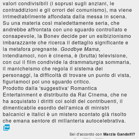
valori condivisibili (i soprusi sugli anziani, le
contraddizioni e gli orrori del comunismo), ma viene
irrimediabilmente affondata dalla messa in scena.
Su una materia così maledettamente seria, che
andrebbe affrontata con uno sguardo controllato e
consapevole, la Bonev decide per un esibizionismo
imbarazzante che ricerca il dettaglio significante e
la metafora pregnante.
Goodbye Mama
,
intendiamoci, non è cinema, è (brutta) televisione,
con cui il film condivide la drammaturgia sommaria,
il manicheismo che regola il sistema dei
personaggi, la difficoltà di trovare un punto di vista,
figuriamoci poi uno sguardo critico.
Prodotto dalla 'suggestiva' Romantica
Entertainment e distribuito da Rai Cinema, che ne
ha acquistato i diritti coi soldi dei contribuenti, il
dimenticabile esordio dell'amica di ministri
balcanici e italici è un mistero scontato già risolto
che emana sentore di millanteria autocelebrativa.

Sei d'accordo con
Marzia Gandolfi?