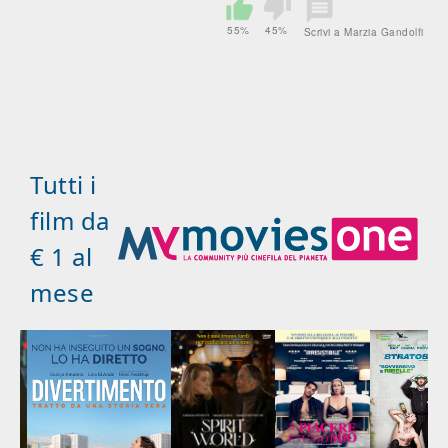
55%
45%
Scrivi a Marzia Gandolfi
Tutti i
film da
€ 1 al
mese