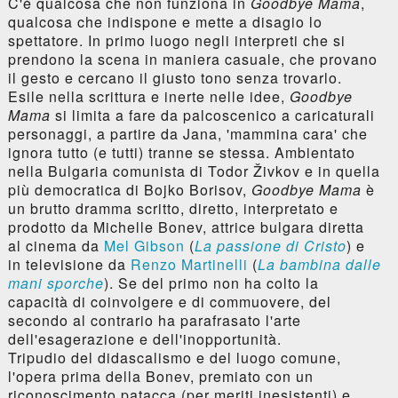
C'è qualcosa che non funziona in
Goodbye Mama
,
qualcosa che indispone e mette a disagio lo
spettatore. In primo luogo negli interpreti che si
prendono la scena in maniera casuale, che provano
il gesto e cercano il giusto tono senza trovarlo.
Esile nella scrittura e inerte nelle idee,
Goodbye
Mama
si limita a fare da palcoscenico a caricaturali
personaggi, a partire da Jana, 'mammina cara' che
ignora tutto (e tutti) tranne se stessa. Ambientato
nella Bulgaria comunista di Todor Živkov e in quella
più democratica di Bojko Borisov,
Goodbye Mama
è
un brutto dramma scritto, diretto, interpretato e
prodotto da Michelle Bonev, attrice bulgara diretta
al cinema da
Mel Gibson
(
La passione di Cristo
) e
in televisione da
Renzo Martinelli
(
La bambina dalle
mani sporche
). Se del primo non ha colto la
capacità di coinvolgere e di commuovere, del
secondo al contrario ha parafrasato l'arte
dell'esagerazione e dell'inopportunità.
Tripudio del didascalismo e del luogo comune,
l'opera prima della Bonev, premiato con un
riconoscimento patacca (per meriti inesistenti) e