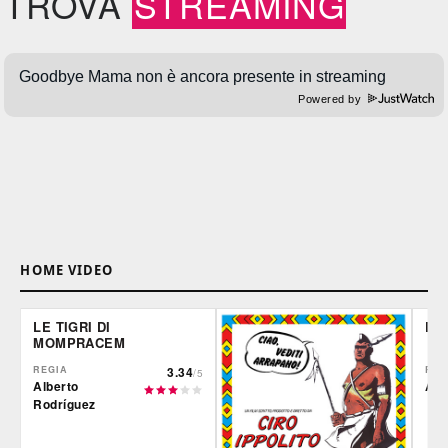
TROVA
STREAMING
Powered by
HOME VIDEO
LE TIGRI DI
DE
MOMPRACEM
REGIA
3.34
REG
/5
Alberto
Ale
Rodríguez