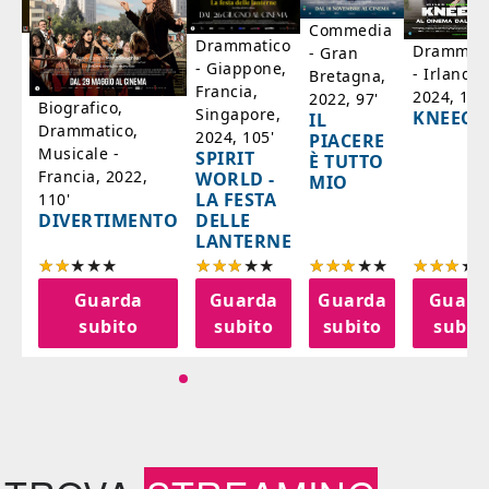
Commedia
ico
Drammatico
Drammati
- Gran
- Giappone,
- Irlanda,
Bretagna,
'
Francia,
2024, 105
2022, 97'
Biografico,
Singapore,
KNEECA
IL
Drammatico,
2024, 105'
PIACERE
Musicale -
SPIRIT
È TUTTO
Francia, 2022,
WORLD -
MIO
LA FESTA
110'
DELLE
DIVERTIMENTO
LANTERNE
a
Guarda
Guarda
Guarda
Guard
o
subito
subito
subito
subit