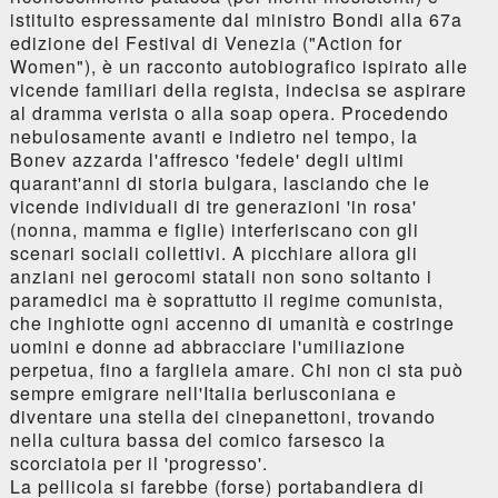
istituito espressamente dal ministro Bondi alla 67a
edizione del Festival di Venezia ("Action for
Women"), è un racconto autobiografico ispirato alle
vicende familiari della regista, indecisa se aspirare
al dramma verista o alla soap opera. Procedendo
nebulosamente avanti e indietro nel tempo, la
Bonev azzarda l'affresco 'fedele' degli ultimi
quarant'anni di storia bulgara, lasciando che le
vicende individuali di tre generazioni 'in rosa'
(nonna, mamma e figlie) interferiscano con gli
scenari sociali collettivi. A picchiare allora gli
anziani nei gerocomi statali non sono soltanto i
paramedici ma è soprattutto il regime comunista,
che inghiotte ogni accenno di umanità e costringe
uomini e donne ad abbracciare l'umiliazione
perpetua, fino a fargliela amare. Chi non ci sta può
sempre emigrare nell'Italia berlusconiana e
diventare una stella dei cinepanettoni, trovando
nella cultura bassa del comico farsesco la
scorciatoia per il 'progresso'.
La pellicola si farebbe (forse) portabandiera di