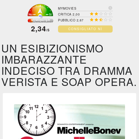

MYMOVIES





CRITICA 2,00





PUBBLICO 2,67
2,34
CONSIGLIATO NÌ
/5
UN ESIBIZIONISMO
IMBARAZZANTE
INDECISO TRA DRAMMA
VERISTA E SOAP OPERA.