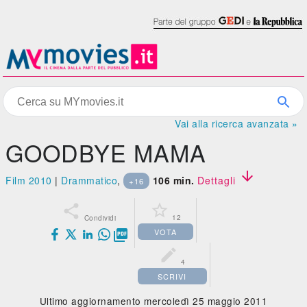
Vai alla ricerca avanzata »
GOODBYE MAMA

Film 2010
|
Drammatico
,
106 min.
Dettagli
+16


12
Condividi
VOTA


4
SCRIVI
Ultimo aggiornamento mercoledì 25 maggio 2011